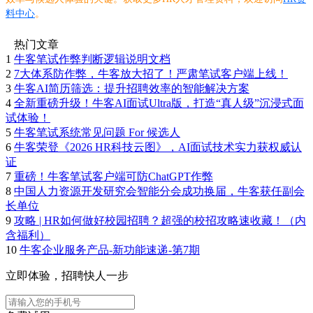
料中心
。
热门文章
1
牛客笔试作弊判断逻辑说明文档
2
7大体系防作弊，牛客放大招了！严肃笔试客户端上线！
3
牛客AI简历筛选：提升招聘效率的智能解决方案
4
全新重磅升级！牛客AI面试Ultra版，打造“真人级”沉浸式面
试体验！
5
牛客笔试系统常见问题 For 候选人
6
牛客荣登《2026 HR科技云图》，AI面试技术实力获权威认
证
7
重磅！牛客笔试客户端可防ChatGPT作弊
8
中国人力资源开发研究会智能分会成功换届，牛客获任副会
长单位
9
攻略 | HR如何做好校园招聘？超强的校招攻略速收藏！（内
含福利）
10
牛客企业服务产品-新功能速递-第7期
立即体验，招聘快人一步