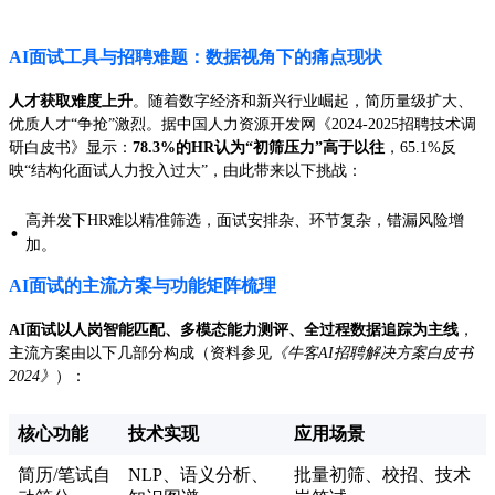
AI面试工具与招聘难题：数据视角下的痛点现状
人才获取难度上升
。随着数字经济和新兴行业崛起，简历量级扩大、
优质人才“争抢”激烈。据中国人力资源开发网《2024-2025招聘技术调
研白皮书》显示：
78.3%的HR认为“初筛压力”高于以往
，65.1%反
映“结构化面试人力投入过大”，由此带来以下挑战：
高并发下HR难以精准筛选，面试安排杂、环节复杂，错漏风险增
·
加。
AI面试的主流方案与功能矩阵梳理
AI面试以人岗智能匹配、多模态能力测评、全过程数据追踪为主线
，
主流方案由以下几部分构成（资料参见
《牛客AI招聘解决方案白皮书
2024》
）：
核心功能
技术实现
应用场景
简历/笔试自
NLP、语义分析、
批量初筛、校招、技术