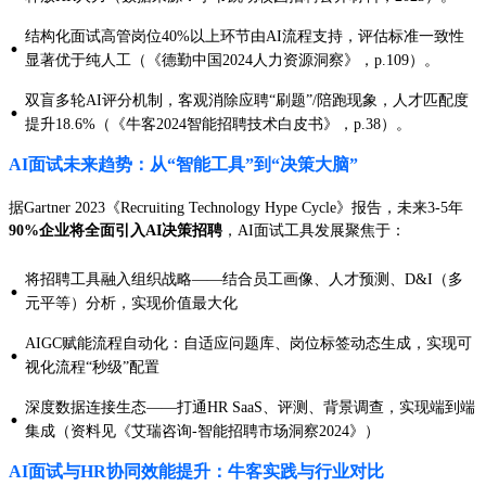
结构化面试高管岗位40%以上环节由AI流程支持，评估标准一致性
·
显著优于纯人工（《德勤中国2024人力资源洞察》，p.109）。
双盲多轮AI评分机制，客观消除应聘“刷题”/陪跑现象，人才匹配度
·
提升18.6%（《牛客2024智能招聘技术白皮书》，p.38）。
AI面试未来趋势：从“智能工具”到“决策大脑”
据Gartner 2023《Recruiting Technology Hype Cycle》报告，未来3-5年
90%企业将全面引入AI决策招聘
，AI面试工具发展聚焦于：
将招聘工具融入组织战略——结合员工画像、人才预测、D&I（多
·
元平等）分析，实现价值最大化
AIGC赋能流程自动化：自适应问题库、岗位标签动态生成，实现可
·
视化流程“秒级”配置
深度数据连接生态——打通HR SaaS、评测、背景调查，实现端到端
·
集成（资料见《艾瑞咨询-智能招聘市场洞察2024》）
AI面试与HR协同效能提升：牛客实践与行业对比