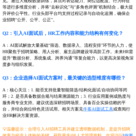
见。通过大规模数据训练，算法对表达能力、岗位适配度、行为特征
等进行多维度分析，并将“去标识化”与“多角色评测”机制结合，极大提
升评价公平性。行业头部平台均支持过程记录与自动化追溯，确保企
业招聘“公开、公平、公正”。
Q2：引入AI面试后，HR工作内容和能力结构有何变化？
A：AI面试解放大量基础“筛选、数据录入、流程安排”环节的人力，使
HR聚焦于招聘策略、用人分析、雇主品牌建设等高阶工作。未来HR需
提升“数据分析、系统集成、跨界沟通”等复合能力，以更高决策视角深
度参与组织发展。
Q3：企业选择AI面试方案时，最关键的选型维度有哪些？
A：核心关注：1. 能否支持批量智能筛选/结构化面试/自动协同等闭
环；2. 是否具备数据合规与结果溯源能力；3. 行业应用案例成熟度与
服务商专业支持。建议优选深耕招聘场景、具备百企实操信赖的平
台，并结合岗位特色灵活试用。相关方案见
牛客AI面试工具
或查阅行
业HR解决方案资源。
💡温馨提示：合理引入AI招聘工具并建立透明数据机制，是提升招聘
效率与候选人体验的关键。获取更多HR人才管理资料，欢迎访问
HR资