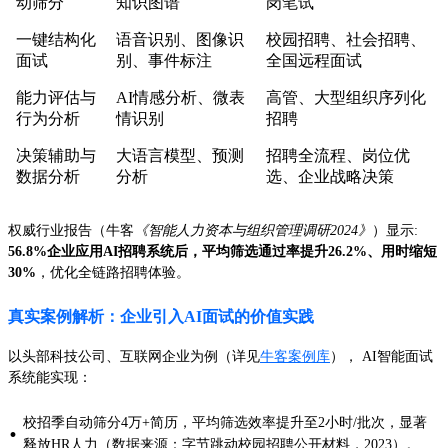
动筛分
知识图谱
岗笔试
一键结构化
语音识别、图像识
校园招聘、社会招聘、
面试
别、事件标注
全国远程面试
能力评估与
AI情感分析、微表
高管、大型组织序列化
行为分析
情识别
招聘
决策辅助与
大语言模型、预测
招聘全流程、岗位优
数据分析
分析
选、企业战略决策
权威行业报告（牛客
《智能人力资本与组织管理调研2024》
）显示:
56.8%企业应用AI招聘系统后，平均筛选通过率提升26.2%、用时缩短
30%
，优化全链路招聘体验。
真实案例解析：企业引入AI面试的价值实践
以头部科技公司、互联网企业为例（详见
牛客案例库
）， AI智能面试
系统能实现：
校招季自动筛分4万+简历，平均筛选效率提升至2小时/批次，显著
·
释放HR人力（数据来源：字节跳动校园招聘公开材料，2023）。