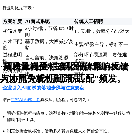
行业对比见下表：
方案维度
AI面试系统
传统人工招聘
2小时/批，节省30%+时
初筛速度
1-3天/批，效率分布波动大
间
人才匹配
基于数据，大幅减少误
主观/经验主导，标准不一
度
筛
过程透明
部分环节易遗漏，责任难
自动留痕、决策溯源
性
追踪
·招聘流程受“主观因素”影响大，
·高质量岗位标准化评价难、反馈
多部门并行，标准化输
人力密集，沟通与效率难
招聘协同
出
兼顾
人才流失或“用工不匹配”频发。
与协同分析机制滞后。
企业引入AI面试的落地步骤与注意要点
结合
牛客AI面试工具
真实应用流程，可总结为：
明确招聘流程与痛点，选型支持“批量初筛—结构化测评—过程决策
·
辅助”闭环工具。
·
制定数据合规标准，借助多方背调保证人才评价公平性。