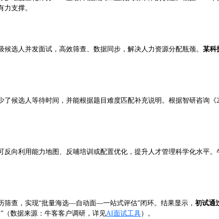
有力支撑。
人级候选人并发面试，高效筛查、数据同步，解决人力资源分配瓶颈。
某科
了候选人等待时间，并能根据题目难度匹配补充说明。根据智研咨询《202
可反向利用能力地图、反哺培训或配置优化，提升人才管理科学化水平。
简历筛查，实现“批量海选—自动面—一站式评估”闭环。结果显示，
初试通
。”（数据来源：牛客客户调研，详见
AI面试工具
）。