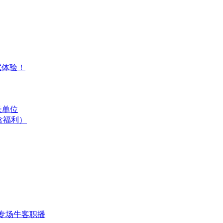
试体验！
长单位
含福利）
专场
牛客职播