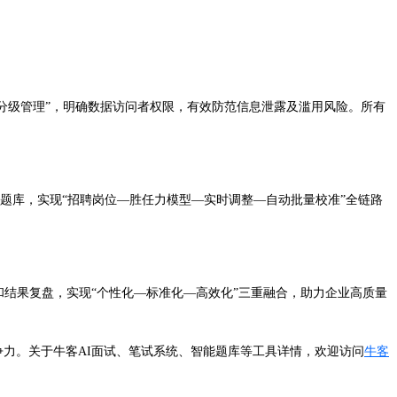
分级管理”，明确数据访问者权限，有效防范信息泄露及滥用风险。所有
题库，实现“招聘岗位—胜任力模型—实时调整—自动批量校准”全链路
和结果复盘，实现“个性化—标准化—高效化”三重融合，助力企业高质量
争力。关于牛客AI面试、笔试系统、智能题库等工具详情，欢迎访问
牛客