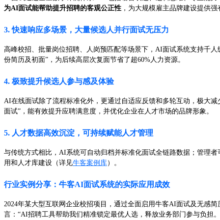
为AI面试能帮助提升招聘的客观公正性
，为大规模雇主品牌建设提供强
3. 快速响应多场景，大量候选人并行面试无压力
高峰校招、批量岗位招聘、人岗预匹配等场景下，AI面试系统支持千
份简历及初面”，为后续高层次复面节省了超60%人力资源。
4. 极致提升候选人参与感及体验
AI在线面试除了流程标准化外，更通过自适应反馈和多轮互动，极大减少
面试”，能有效提升应聘满意度，并优化企业在人才市场的品牌形象。
5. 人才数据高效沉淀，可持续赋能人才管理
与传统方式相比，AI系统可自动归档并标准化面试全链路数据；管理者
用和人才库建设（详见
牛客案例库
）。
行业实例分享：牛客AI面试系统的实际应用成效
2024年某大型互联网企业校招项目，通过全面启用牛客AI面试及无感
言：“AI招聘工具帮助我们精准锁定最优人选，释放业务部门参与负担