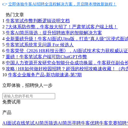
👉
立即体验牛客AI招聘全流程解决方案，开启降本增效新旅程！
热门文章
1
牛客笔试作弊判断逻辑说明文档
2
7大体系防作弊，牛客放大招了！严肃笔试客户端上线！
3
牛客AI简历筛选：提升招聘效率的智能解决方案
4
全新重磅升级！牛客AI面试Ultra版，打造“真人级”沉浸式面
5
牛客笔试系统常见问题 For 候选人
6
牛客荣登《2026 HR科技云图》，AI面试技术实力获权威认证
7
重磅！牛客笔试客户端可防ChatGPT作弊
8
中国人力资源开发研究会智能分会成功换届，牛客获任副会
9
攻略 | HR如何做好校园招聘？超强的校招攻略速收藏！（内
10
牛客企业服务产品-新功能速递-第7期
立即体验，招聘快人一步
免费试用
产品
AI面试
在线笔试
AI简历筛选
AI简历寻聘
牛客优聘
牛客竞赛
招聘