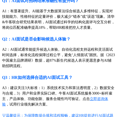
Q1：AI面试对招聘结果准确性有提升吗？
A1：有显著提升。AI能基于大数据算法综合候选人多维特征，实现对
技能能力、性格特征的定量评价，极大减少“错杀”或“误选”现象。清华
&牛客联合研究结果表明，AI面试通过科学的结构化面评与交互分析，
将岗位匹配准确率提高18%，帮助HR精准把控人才质量。
Q2：AI面试是否会影响候选人体验？
A2：AI面试通常能提升候选人体验。自动化流程支持远程和灵活面试
时间选择，标准化流程保障过程公平，避免“人情面试”困扰。据《2023
中国雇主品牌调研》数据，超87%新生代候选人表示更愿意参与AI辅
助招聘流程。
Q3：HR如何选择合适的AI面试工具？
A3：建议关注3大标准：1）系统技术实力和算法透明度，2）数据安全
与合规，3）用户和业界实际口碑。牛客AI面试系统服务3000+标杆雇
主，产品体验、功能创新、服务合规性均可验证。点击
立即咨询体
验
，试用行业领先解决方案。
💡温馨提示：为保障数据合规和流程顺畅，建议HR提前进行AI面试题