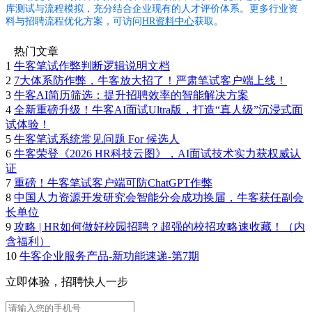
库测试与流程模拟，充分结合企业现有的人才评价体系。更多行业资
料与招聘流程优化方案，可访问
HR资料中心
获取。
热门文章
1
牛客笔试作弊判断逻辑说明文档
2
7大体系防作弊，牛客放大招了！严肃笔试客户端上线！
3
牛客AI简历筛选：提升招聘效率的智能解决方案
4
全新重磅升级！牛客AI面试Ultra版，打造“真人级”沉浸式面
试体验！
5
牛客笔试系统常见问题 For 候选人
6
牛客荣登《2026 HR科技云图》，AI面试技术实力获权威认
证
7
重磅！牛客笔试客户端可防ChatGPT作弊
8
中国人力资源开发研究会智能分会成功换届，牛客获任副会
长单位
9
攻略 | HR如何做好校园招聘？超强的校招攻略速收藏！（内
含福利）
10
牛客企业服务产品-新功能速递-第7期
立即体验，招聘快人一步