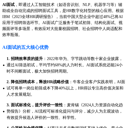
AI面试
，即通过人工智能技术（如语音识别、NLP、机器学习等）辅
助或全自动完成的招聘面试工具，是HR数字化转型的核心应用。根据
IBM《2023全球HR调研报告》，当前中国大型企业中超过48%已将AI
应用于招聘筛选环节。AI面试广泛服务于笔试初筛、结构化面试、视
频面评等多场景，有效应对大批量校园招聘、社会招聘中人岗适配和
效率瓶颈。
AI面试的五大核心优势
1. 招聘效率质的提升
：2022年华为、字节跳动等数十家企业披露，
·
通过AI筛选初试，平均节约68%的人力时长。AI面试系统还能24小
时不间断面试，极大加快招聘周期。
2. 降低招聘成本，释放HR战略价值
：牛客企业客户实践表明，AI面
·
试可将单一岗位初筛成本下降40%以上，HR得以专注高价值决策和
人才发展规划。
3. 面试标准化，提升评价一致性
：麦肯锡《2024人力资源自动化趋
·
势报告》分析，AI流程可标准化提问与评分，减少人为主观波动，
有效提升候选人评价的一致性、科学性。