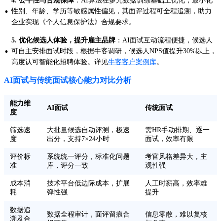
4. 公平性与合规保障
：AI算法在多元数据训练基础上优化，最小化
·
性别、年龄、学历等敏感属性偏见，其面评过程可全程追溯，助力
企业实现《个人信息保护法》合规要求。
5. 优化候选人体验，提升雇主品牌
：AI面试互动流程便捷，候选人
·
可自主安排面试时段，根据牛客调研，候选人NPS值提升30%以上，
高度认可智能化招聘体验。详见
牛客客户案例库
。
AI面试与传统面试核心能力对比分析
能力维
AI面试
传统面试
度
筛选速
大批量候选自动评测，极速
需HR手动排期、逐一
度
出分，支持7×24小时
面试，效率有限
评价标
系统统一评分，标准化问题
考官风格差异大，主
准
库，评分一致
观性强
成本消
技术平台低边际成本，扩展
人工时薪高，效率难
耗
弹性强
提升
数据追
数据全程审计，面评留痕合
信息零散，难以复核
溯及合