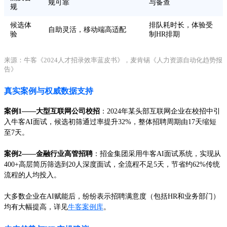
规可靠
与备查
规
候选体
排队耗时长，体验受
自助灵活，移动端高适配
验
制HR排期
来源：牛客《2024人才招录效率蓝皮书》，麦肯锡《人力资源自动化趋势报
告》
真实案例与权威数据支持
案例1——大型互联网公司校招
：2024年某头部互联网企业在校招中引
入牛客AI面试，候选初筛通过率提升32%，整体招聘周期由17天缩短
至7天。
案例2——金融行业高管招聘
：招金集团采用牛客AI面试系统，实现从
400+高层简历筛选到20人深度面试，全流程不足5天，节省约62%传统
流程的人均投入。
大多数企业在AI赋能后，纷纷表示招聘满意度（包括HR和业务部门）
均有大幅提高，详见
牛客案例库
。