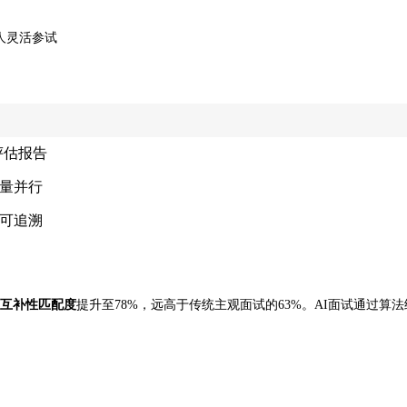
人灵活参试
评估报告
量并行
可追溯
互补性匹配度
提升至78%，远高于传统主观面试的63%。AI面试通过