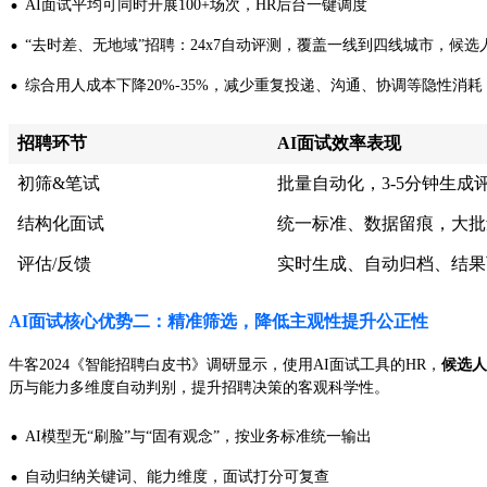
·
AI面试平均可同时开展100+场次，HR后台一键调度
·
“去时差、无地域”招聘：24x7自动评测，覆盖一线到四线城市，候选
·
综合用人成本下降20%-35%，减少重复投递、沟通、协调等隐性消耗
招聘环节
AI面试效率表现
初筛&笔试
批量自动化，3-5分钟生成
结构化面试
统一标准、数据留痕，大批
评估/反馈
实时生成、自动归档、结果
AI面试核心优势二：精准筛选，降低主观性提升公正性
牛客2024《智能招聘白皮书》调研显示，使用AI面试工具的HR，
候选人
历与能力多维度自动判别，提升招聘决策的客观科学性。
·
AI模型无“刷脸”与“固有观念”，按业务标准统一输出
·
自动归纳关键词、能力维度，面试打分可复查