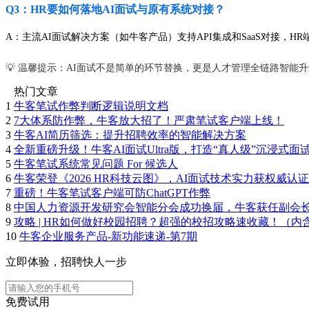
Q3：HR要如何落地AI面试与原有系统对接？
A：主流AI面试解决方案（如牛客产品）支持API集成和SaaS对接，H
💡 温馨提示：AI面试不是简单的环节替换，更是人才管理全链路智
热门文章
1
牛客笔试作弊判断逻辑说明文档
2
7大体系防作弊，牛客放大招了！严肃笔试客户端上线！
3
牛客AI简历筛选：提升招聘效率的智能解决方案
4
全新重磅升级！牛客AI面试Ultra版，打造“真人级”沉浸式面
5
牛客笔试系统常见问题 For 候选人
6
牛客荣登《2026 HR科技云图》，AI面试技术实力获权威认证
7
重磅！牛客笔试客户端可防ChatGPT作弊
8
中国人力资源开发研究会智能分会成功换届，牛客获任副会
9
攻略 | HR如何做好校园招聘？超强的校招攻略速收藏！（内
10
牛客企业服务产品-新功能速递-第7期
立即体验，招聘快人一步
免费试用