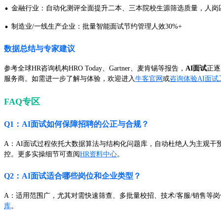
·
金融行业：自动化测评全面提升二本、三本院校生源筛选质量，人岗
·
制造业/一线生产企业：批量智能面试节约管理人效30%+
数据总结与专家建议
参考全球HR咨询机构HRO Today、Gartner、麦肯锡等报告，
AI面试
正逐
服务商。如需进一步了解与体验，欢迎进入
牛客官网
或
咨询体验AI面试
FAQ专区
Q1：AI面试如何保障招聘的公正与合规？
A：AI面试过程依托大数据算法与结构化问题库，自动杜绝人为主观
控。更多实操细节可查阅
HR资料中心
。
Q2：AI面试适合哪些岗位和企业类型？
A：适用范围广，尤其对需快速筛查、多批量校招、技术/客服/销售等
库
。