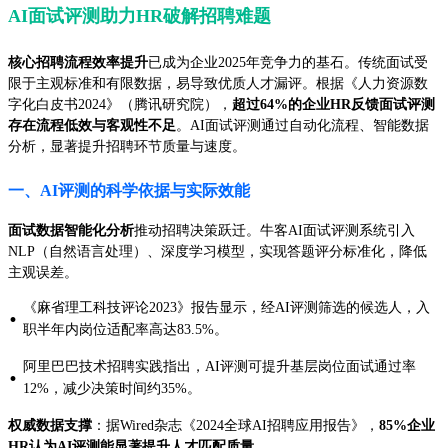
AI面试评测助力HR破解招聘难题
核心招聘流程效率提升
已成为企业2025年竞争力的基石。传统面试受
限于主观标准和有限数据，易导致优质人才漏评。根据《人力资源数
字化白皮书2024》（腾讯研究院），
超过64%的企业HR反馈面试评测
存在流程低效与客观性不足
。AI面试评测通过自动化流程、智能数据
分析，显著提升招聘环节质量与速度。
一、AI评测的科学依据与实际效能
面试数据智能化分析
推动招聘决策跃迁。牛客AI面试评测系统引入
NLP（自然语言处理）、深度学习模型，实现答题评分标准化，降低
主观误差。
《麻省理工科技评论2023》报告显示，经AI评测筛选的候选人，入
·
职半年内岗位适配率高达83.5%。
阿里巴巴技术招聘实践指出，AI评测可提升基层岗位面试通过率
·
12%，减少决策时间约35%。
权威数据支撑
：据Wired杂志《2024全球AI招聘应用报告》，
85%企业
HR认为AI评测能显著提升人才匹配质量
。