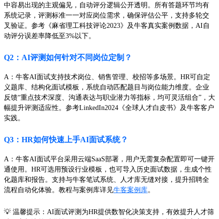
中容易出现的主观偏见，自动评分逻辑公开透明。所有答题环节均有
系统记录，评测标准一一对应岗位需求，确保评估公平，支持多轮交
叉验证。参考《麻省理工科技评论2023》及牛客真实案例数据，AI自
动评分误差率降低至3%以下。
Q2：AI评测如何针对不同岗位定制？
A：牛客AI面试支持技术岗位、销售管理、校招等多场景。HR可自定
义题库、结构化面试模板，系统自动匹配题目与岗位能力维度。企业
反馈“重点技术深度、沟通表达与职业潜力等指标，均可灵活组合”，大
幅提升评测适应性。参考LinkedIn2024《全球人才白皮书》及牛客客户
实践。
Q3：HR如何快速上手AI面试系统？
A：牛客AI面试平台采用云端SaaS部署，用户无需复杂配置即可一键开
通使用。HR可选用预设行业模板，也可导入历史面试数据，生成个性
化题库和报告。支持与牛客笔试系统、人才库无缝对接，提升招聘全
流程自动化体验。教程与案例库详见
牛客案例库
。
💡 温馨提示：AI面试评测为HR提供数智化决策支持，有效提升人才筛