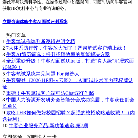
选效率与决策科学性。在操作过程中如遇疑问，可随时访问牛客官网
获取HR资料中心与专业咨询服务。
立即咨询体验牛客AI面试评测系统
热门文章
1
牛客笔试作弊判断逻辑说明文档
2
7大体系防作弊，牛客放大招了！严肃笔试客户端上线！
3
牛客AI简历筛选：提升招聘效率的智能解决方案
4
全新重磅升级！牛客AI面试Ultra版，打造“真人级”沉浸式面
试体验！
5
牛客笔试系统常见问题 For 候选人
6
牛客荣登《2026 HR科技云图》，AI面试技术实力获权威认
证
7
重磅！牛客笔试客户端可防ChatGPT作弊
8
中国人力资源开发研究会智能分会成功换届，牛客获任副会
长单位
9
攻略 | HR如何做好校园招聘？超强的校招攻略速收藏！（内
含福利）
10
牛客企业服务产品-新功能速递-第7期
立即体验，招聘快人一步