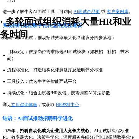
进一步了解牛客AI面试工具，可访问
AI面试产品页
或
客户案例库
。
· 多轮面试组织消耗大量HR和业
实现招聘流程数字化转型的流程建议
务时间
如何部署AI面试，推动招聘效率最大化？建议分四步落地：
目标设定：依据岗位需求筛选AI面试模块（如校招、社招、技术
·
岗）
·
流程标准化：打造结构化评测题库及透明评分标准
·
工具接入：优选牛客等智能面试平台
·
持续优化：结合面试者/HR反馈，按需调整AI算法参数
详见
立即咨询体验
，或获取
HR资料中心
。
结语：AI面试推动招聘科学进化
2025年，
招聘自动化成为企业用人竞争力核心
。AI面试以流程标准
化、效率最大化、决策科学化，深度服务各细分行业HR招聘数字化转