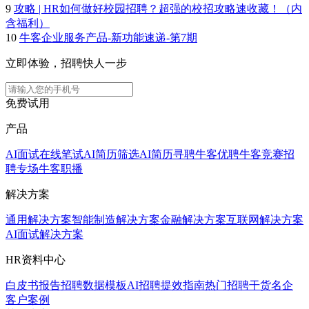
9
攻略 | HR如何做好校园招聘？超强的校招攻略速收藏！（内
含福利）
10
牛客企业服务产品-新功能速递-第7期
立即体验，招聘快人一步
免费试用
产品
AI面试
在线笔试
AI简历筛选
AI简历寻聘
牛客优聘
牛客竞赛
招
聘专场
牛客职播
解决方案
通用解决方案
智能制造解决方案
金融解决方案
互联网解决方案
AI面试解决方案
HR资料中心
白皮书报告
招聘数据模板
AI招聘提效指南
热门招聘干货
名企
客户案例