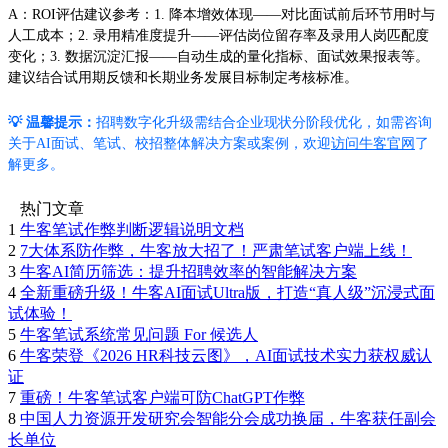
A：ROI评估建议参考：1. 降本增效体现——对比面试前后环节用时与
人工成本；2. 录用精准度提升——评估岗位留存率及录用人岗匹配度
变化；3. 数据沉淀汇报——自动生成的量化指标、面试效果报表等。
建议结合试用期反馈和长期业务发展目标制定考核标准。
💡 温馨提示：
招聘数字化升级需结合企业现状分阶段优化，如需咨询
关于AI面试、笔试、校招整体解决方案或案例，欢迎
访问牛客官网
了
解更多。
热门文章
1
牛客笔试作弊判断逻辑说明文档
2
7大体系防作弊，牛客放大招了！严肃笔试客户端上线！
3
牛客AI简历筛选：提升招聘效率的智能解决方案
4
全新重磅升级！牛客AI面试Ultra版，打造“真人级”沉浸式面
试体验！
5
牛客笔试系统常见问题 For 候选人
6
牛客荣登《2026 HR科技云图》，AI面试技术实力获权威认
证
7
重磅！牛客笔试客户端可防ChatGPT作弊
8
中国人力资源开发研究会智能分会成功换届，牛客获任副会
长单位