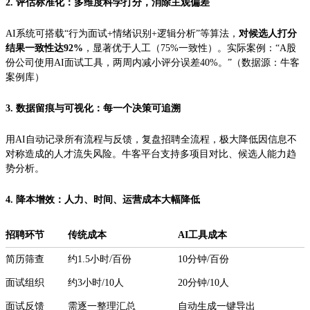
2. 评估标准化：多维度科学打分，消除主观偏差
AI系统可搭载“行为面试+情绪识别+逻辑分析”等算法，
对候选人打分
结果一致性达92%
，显著优于人工（75%一致性）。实际案例：“A股
份公司使用AI面试工具，两周内减小评分误差40%。”（数据源：牛客
案例库）
3. 数据留痕与可视化：每一个决策可追溯
用AI自动记录所有流程与反馈，复盘招聘全流程，极大降低因信息不
对称造成的人才流失风险。牛客平台支持多项目对比、候选人能力趋
势分析。
4. 降本增效：人力、时间、运营成本大幅降低
招聘环节
传统成本
AI工具成本
简历筛查
约1.5小时/百份
10分钟/百份
面试组织
约3小时/10人
20分钟/10人
面试反馈
需逐一整理汇总
自动生成一键导出