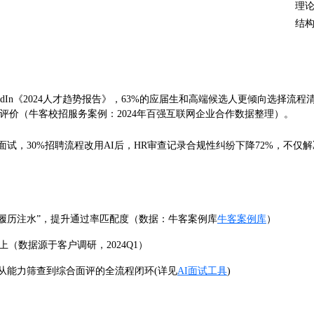
理
结
edIn《2024人才趋势报告》，63%的应届生和高端候选人更倾向选择
评价（牛客校招服务案例：2024年百强互联网企业合作数据整理）。
面试，30%招聘流程改用AI后，HR审查记录合规性纠纷下降72%，不
止“履历注水”，提升通过率匹配度（数据：牛客案例库
牛客案例库
）
（数据源于客户调研，2024Q1）
从能力筛查到综合面评的全流程闭环(详见
AI面试工具
)