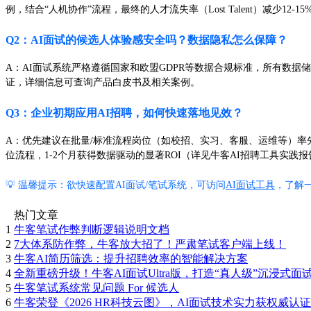
例，结合“人机协作”流程，最终的人才流失率（Lost Talent）减少12-15%。参见《
Q2：AI面试的候选人体验感安全吗？数据隐私怎么保障？
A：AI面试系统严格遵循国家和欧盟GDPR等数据合规标准，所有数据
证，详细信息可查询产品白皮书及相关案例。
Q3：企业初期应用AI招聘，如何快速落地见效？
A：优先建议在批量/标准流程岗位（如校招、实习、客服、运维等）率先
位流程，1-2个月获得数据驱动的显著ROI（详见牛客AI招聘工具实践
💡 温馨提示：欲快速配置AI面试/笔试系统，可访问
AI面试工具
，了解
热门文章
1
牛客笔试作弊判断逻辑说明文档
2
7大体系防作弊，牛客放大招了！严肃笔试客户端上线！
3
牛客AI简历筛选：提升招聘效率的智能解决方案
4
全新重磅升级！牛客AI面试Ultra版，打造“真人级”沉浸式面
5
牛客笔试系统常见问题 For 候选人
6
牛客荣登《2026 HR科技云图》，AI面试技术实力获权威认证