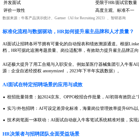
并发面试
受限于HR/面试官数量
评价一致性
高度主观、标准不一
数据来源：牛客产品演示统计、Gartner《AI for Recruiting 2023》、智研咨询
标准化流程与数据驱动，HR如何提升雇主品牌和人才质量？
AI面试让招聘各环节拥有可量化的自动报表和绩效溯源通道。根据Link
档，HR可据此追溯考题质量、岗位适配率，有效助力提升雇主品牌正向
AI还极大提升了用工合规与入职安全。例如某医疗器械集团引入牛客AI
源：企业自述经授权 anonymized ，2023年下半年实践数据）。
AI面试在特定招聘场景的应用与成效
·
校招批量筛查：如2024京东、OPPO校招合作批量，AI初筛有效防
·
实习/外包招聘：AI可设定差异化标准，海量岗位管理效率提升60%以上
·
技术岗笔面一体联动：AI面试自动嵌入牛客笔试系统精准对接，实现
HR决策者与招聘团队全面受益场景