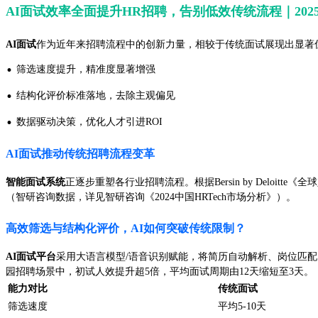
AI面试效率全面提升HR招聘，告别低效传统流程｜202
AI面试
作为近年来招聘流程中的创新力量，相较于传统面试展现出显著
·
筛选速度提升，精准度显著增强
·
结构化评价标准落地，去除主观偏见
·
数据驱动决策，优化人才引进ROI
AI面试推动传统招聘流程变革
智能面试系统
正逐步重塑各行业招聘流程。根据Bersin by Deloit
（智研咨询数据，详见智研咨询《2024中国HRTech市场分析》）。
高效筛选与结构化评价，AI如何突破传统限制？
AI面试平台
采用大语言模型/语音识别赋能，将简历自动解析、岗位匹配
园招聘场景中，初试人效提升超5倍，平均面试周期由12天缩短至3天。
能力对比
传统面试
筛选速度
平均5-10天