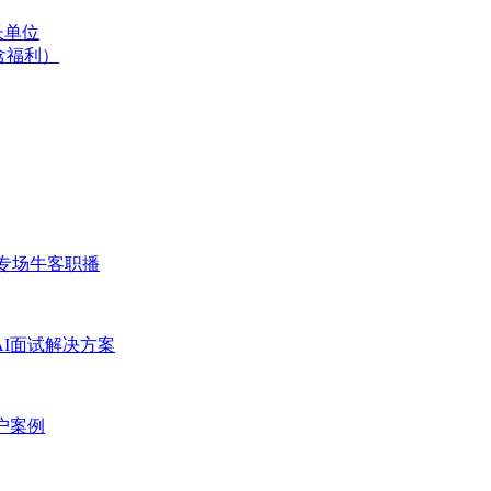
长单位
含福利）
专场
牛客职播
AI面试解决方案
户案例