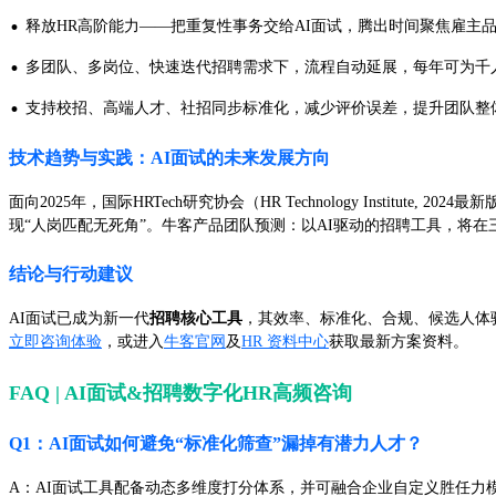
·
释放HR高阶能力——把重复性事务交给AI面试，腾出时间聚焦雇主
·
多团队、多岗位、快速迭代招聘需求下，流程自动延展，每年可为千人
·
支持校招、高端人才、社招同步标准化，减少评价误差，提升团队整
技术趋势与实践：AI面试的未来发展方向
面向2025年，国际HRTech研究协会（HR Technology Inst
现“人岗匹配无死角”。牛客产品团队预测：以AI驱动的招聘工具，将在
结论与行动建议
AI面试已成为新一代
招聘核心工具
，其效率、标准化、合规、候选人体
立即咨询体验
，或进入
牛客官网
及
HR 资料中心
获取最新方案资料。
FAQ | AI面试&招聘数字化HR高频咨询
Q1：AI面试如何避免“标准化筛查”漏掉有潜力人才？
A：AI面试工具配备动态多维度打分体系，并可融合企业自定义胜任力模