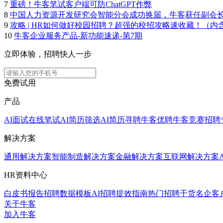
7
重磅！牛客笔试客户端可防ChatGPT作弊
8
中国人力资源开发研究会智能分会成功换届，牛客获任副会
9
攻略 | HR如何做好校园招聘？超强的校招攻略速收藏！（内
10
牛客企业服务产品-新功能速递-第7期
立即体验，招聘快人一步
免费试用
产品
AI面试
在线笔试
AI简历筛选
AI简历寻聘
牛客优聘
牛客竞赛
招聘
解决方案
通用解决方案
智能制造解决方案
金融解决方案
互联网解决方案
HR资料中心
白皮书报告
招聘数据模板
AI招聘提效指南
热门招聘干货
名企客
关于牛客
加入牛客