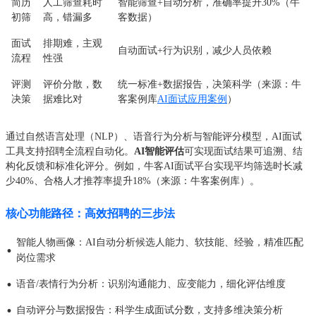
简历
人工筛查耗时
智能筛查+自动分析，准确率提升30%（牛
初筛
高，错漏多
客数据）
面试
排期难，主观
自动面试+行为识别，减少人员依赖
流程
性强
评测
评价分散，数
统一标准+数据报告，决策科学（来源：牛
决策
据难比对
客案例库
AI面试应用案例
）
通过自然语言处理（NLP）、语音行为分析与智能评分模型，AI面试
工具支持招聘全流程自动化。
AI智能评估
可实现面试结果可追溯、结
构化反馈和标准化评分。例如，牛客AI面试平台实现平均筛选时长减
少40%、合格人才推荐率提升18%（来源：牛客案例库）。
核心功能路径：高效招聘的三步法
智能人物画像：AI自动分析候选人能力、软技能、经验，精准匹配
·
岗位需求
·
语音/表情行为分析：识别沟通能力、应变能力，细化评估维度
·
自动评分与数据报告：科学生成面试分数，支持多维决策分析