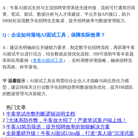
A：牛客AI面试支持与主流招聘管理系统无缝对接，流程可打通简历筛
查、笔试、面试、数据分析与人才库建设。平台开放API接口，助力
HR轻松实现数字化招聘生态集成，提升招聘效率与数据管理能力。
Q：企业如何落地AI面试工具，保障实际效果？
A：建议先明确岗位关键能力要求，制定数字化招聘流程，再部署牛客
AI面试平台进行试点，结合数据反馈优化流程。HR可借助牛客丰富题
库和应用案例（
查看AI面试工具
），实时调整评测策略，确保招聘流
程高效、科学落地。
💡 温馨提示：
AI面试工具应用需结合企业人才战略与岗位胜任力模
型，建议持续关注行业数字化招聘趋势和数据报告优化，提升HR团队
的数据管理与决策能力。
热门文章
1
牛客笔试作弊判断逻辑说明文档
2
7大体系防作弊，牛客放大招了！严肃笔试客户端上线！
3
牛客AI简历筛选：提升招聘效率的智能解决方案
4
全新重磅升级！牛客AI面试Ultra版，打造“真人级”沉浸式面