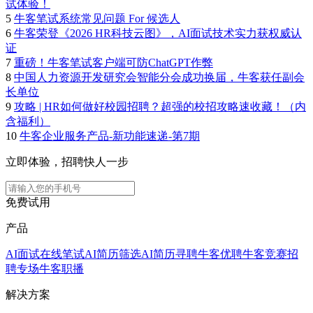
试体验！
5
牛客笔试系统常见问题 For 候选人
6
牛客荣登《2026 HR科技云图》，AI面试技术实力获权威认
证
7
重磅！牛客笔试客户端可防ChatGPT作弊
8
中国人力资源开发研究会智能分会成功换届，牛客获任副会
长单位
9
攻略 | HR如何做好校园招聘？超强的校招攻略速收藏！（内
含福利）
10
牛客企业服务产品-新功能速递-第7期
立即体验，招聘快人一步
免费试用
产品
AI面试
在线笔试
AI简历筛选
AI简历寻聘
牛客优聘
牛客竞赛
招
聘专场
牛客职播
解决方案