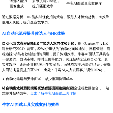
候选人能力
多维度能力标签，
牛客AI面试真实案例库
画像生成
提升匹配效率
通过数据分析，HR能实时优化招聘策略、跟踪人才流动趋势，有效降
低用人风险，提升企业竞争力。
AI自动化流程提升候选人与HR体验
自动化面试流程赋能HR与候选人双向体验升级。
据《Gartner年度HR
科技研究2024》调查，82%的HR认为“自动化面试通知、日程管理、流
程追踪”功能有效缩短招聘周期，提升沟通效率。牛客AI面试工具具备
一键邀约、自动审核、即时反馈等能力，实现招聘全流程自动化。真
实实践中，金融企业HR应用牛客AI后，面试流程平均缩短3.5天，候选
人回访满意度提升至82%（出处：牛客AI人力资源客户调查2024）。
·
自动化邀请与安排面试，减少排期协调成本
·
·
结合牛客笔试系统，HR可实现校园招聘与社招全流程数据整合，一站
自动生成流程提醒与反馈，提升候选人体验
实现高效跨部门沟通，流程透明可追溯
式提升招聘效率。
点击了解牛客AI面试工具详情
牛客AI面试工具实践案例与效果