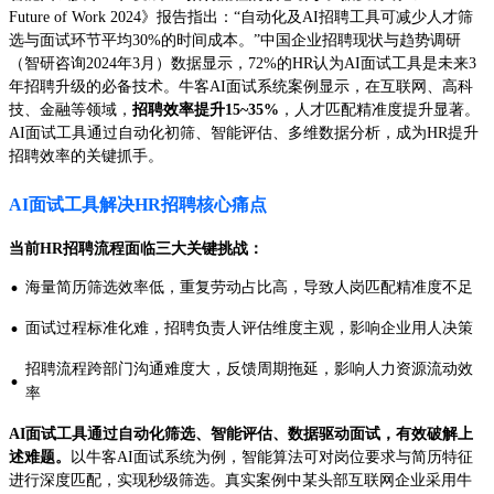
Future of Work 2024》报告指出：“自动化及AI招聘工具可减少人才筛
选与面试环节平均30%的时间成本。”中国企业招聘现状与趋势调研
（智研咨询2024年3月）数据显示，72%的HR认为AI面试工具是未来3
年招聘升级的必备技术。牛客AI面试系统案例显示，在互联网、高科
技、金融等领域，
招聘效率提升15~35%
，人才匹配精准度提升显著。
AI面试工具通过自动化初筛、智能评估、多维数据分析，成为HR提升
招聘效率的关键抓手。
AI面试工具解决HR招聘核心痛点
当前HR招聘流程面临三大关键挑战：
·
海量简历筛选效率低，重复劳动占比高，导致人岗匹配精准度不足
·
面试过程标准化难，招聘负责人评估维度主观，影响企业用人决策
招聘流程跨部门沟通难度大，反馈周期拖延，影响人力资源流动效
·
率
AI面试工具通过自动化筛选、智能评估、数据驱动面试，有效破解上
述难题。
以牛客AI面试系统为例，智能算法可对岗位要求与简历特征
进行深度匹配，实现秒级筛选。真实案例中某头部互联网企业采用牛