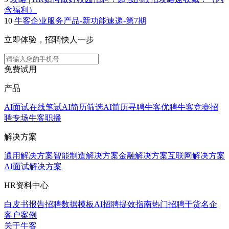
含福利）
10
牛客企业服务产品-新功能速递-第7期
立即体验，招聘快人一步
免费试用
产品
AI面试
在线笔试
AI简历筛选
AI简历寻聘
牛客优聘
牛客竞赛
招
聘专场
牛客职播
解决方案
通用解决方案
智能制造解决方案
金融解决方案
互联网解决方案
AI面试解决方案
HR资料中心
白皮书报告
招聘数据模板
AI招聘提效指南
热门招聘干货
名企
客户案例
关于牛客