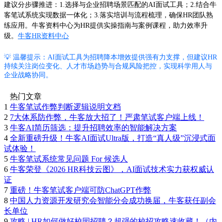
建议分步骤推进：1.选择与企业招聘场景匹配的AI面试工具；2.结合牛
客笔试系统实现数据一体化；3.落实培训与流程梳理，确保HR团队熟
练应用。牛客资料中心为HR提供实操指南与案例课程，助力效率升
级。
牛客HR资料中心
💡 温馨提示：AI面试工具为招聘降本增效提供强有力支撑，但建议HR
持续关注岗位变化、人才市场趋势与合规风险把控，实现科学用人与
企业战略协同。
热门文章
1
牛客笔试作弊判断逻辑说明文档
2
7大体系防作弊，牛客放大招了！严肃笔试客户端上线！
3
牛客AI简历筛选：提升招聘效率的智能解决方案
4
全新重磅升级！牛客AI面试Ultra版，打造“真人级”沉浸式面
试体验！
5
牛客笔试系统常见问题 For 候选人
6
牛客荣登《2026 HR科技云图》，AI面试技术实力获权威认
证
7
重磅！牛客笔试客户端可防ChatGPT作弊
8
中国人力资源开发研究会智能分会成功换届，牛客获任副会
长单位
9
攻略 | HR如何做好校园招聘？超强的校招攻略速收藏！（内