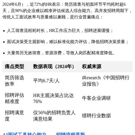
2024年6月），近72%的HR表示：简历筛查与初面环节平均耗时超6
天，且90%的企业难以精准评估候选人综合能力。高并发招聘周期下，
传统人工面试效率与质量难以兼顾，是行业普遍痛点：
·
人工筛查流程耗时长，HR工作压力巨大，招聘进展缓慢；
·
面试决策受主观影响，难以标准化能力评估，降低招聘决策质量；
·
大量简历无效筛查，资源浪费，导致人岗匹配精准度降低。
痛点类型
数据表现（2024年）
权威来源
简历筛选
iResearch《中国招聘行
平均6.7天/人
效率
业报告》
招聘评估
HR主观决策占比达
牛客企业调研
精准度
76%
招聘满意
仅56%的招聘负责人
猎聘行业数据
度
满意结果
AI面试工具核心能力——招聘流程革新