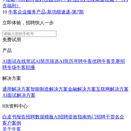
含福利）
10
牛客企业服务产品-新功能速递-第7期
立即体验，招聘快人一步
免费试用
产品
AI面试
在线笔试
AI简历筛选
AI简历寻聘
牛客优聘
牛客竞赛
招
聘专场
牛客职播
解决方案
通用解决方案
智能制造解决方案
金融解决方案
互联网解决方案
AI面试解决方案
HR资料中心
白皮书报告
招聘数据模板
AI招聘提效指南
热门招聘干货
名企
客户案例
关于牛客