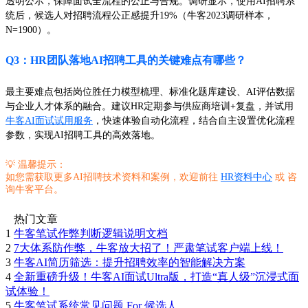
透明公示，保障面试全流程的公正与合规。调研显示，使用AI招聘系
统后，候选人对招聘流程公正感提升19%（牛客2023调研样本，
N=1900）。
Q3：HR团队落地AI招聘工具的关键难点有哪些？
最主要难点包括岗位胜任力模型梳理、标准化题库建设、AI评估数据
与企业人才体系的融合。建议HR定期参与供应商培训+复盘，并试用
牛客AI面试试用服务
，快速体验自动化流程，结合自主设置优化流程
参数，实现AI招聘工具的高效落地。
💡 温馨提示：
如您需获取更多AI招聘技术资料和案例，欢迎前往
HR资料中心
或 咨
询牛客平台。
热门文章
1
牛客笔试作弊判断逻辑说明文档
2
7大体系防作弊，牛客放大招了！严肃笔试客户端上线！
3
牛客AI简历筛选：提升招聘效率的智能解决方案
4
全新重磅升级！牛客AI面试Ultra版，打造“真人级”沉浸式面
试体验！
5
牛客笔试系统常见问题 For 候选人