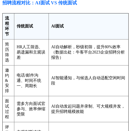
招聘流程对比：AI面试 VS 传统面试
流
程
传统面试
AI面试
环
节
简
HR人工筛选、
AI自动解析，秒级初筛，提升80%效率
历
易遗漏和主观误
（数据出处：牛客平台2023企业招聘分析
筛
差
报告）
选
邀
电话/邮件沟
约
AI智能通知，与候选人自动适配空闲时间
&
通、时间不统
段
安
一、周期长
排
面
需多方向面试官
试
AI自动发起问题并录制、可大规模并发，
参与、效率伸缩
过
提升招聘规模效能
受限
程
评