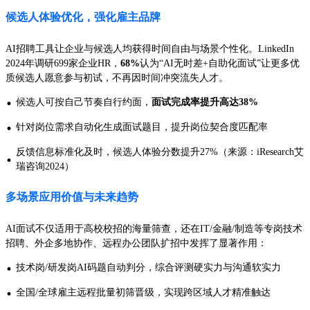
候选人体验优化，强化雇主品牌
AI招聘工具让企业与候选人均获得时间自由与场景个性化。LinkedIn
2024年调研699家企业HR，
68%
认为“AI无时差+自助化面试”让更多优
质候选人愿意参与初试，不再因时间冲突流失人才。
·
候选人可按自己节奏自行约面，
面试完成率提升高达38%
·
针对岗位需求自动化生成面试题目，提升岗位契合度匹配率
反馈信息标准化及时，候选人体验分数提升27%（来源：iResearch艾
·
瑞咨询2024）
多场景应用价值与未来趋势
AI面试不仅适用于高校校招的海量筛查，还在IT/金融/制造等专岗技术
招聘、外企多地协作、远程办公团队扩招中发挥了显著作用：
·
技术岗/研发岗AI码题自动判分，综合评测硬实力与沟通软实力
·
全国/全球雇主远程批量初筛晋级，实现跨区域人才精准触达