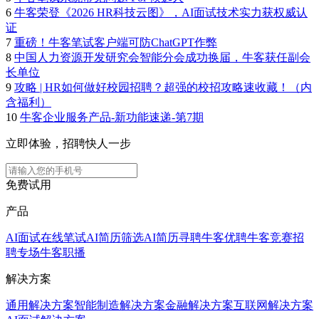
6
牛客荣登《2026 HR科技云图》，AI面试技术实力获权威认
证
7
重磅！牛客笔试客户端可防ChatGPT作弊
8
中国人力资源开发研究会智能分会成功换届，牛客获任副会
长单位
9
攻略 | HR如何做好校园招聘？超强的校招攻略速收藏！（内
含福利）
10
牛客企业服务产品-新功能速递-第7期
立即体验，招聘快人一步
免费试用
产品
AI面试
在线笔试
AI简历筛选
AI简历寻聘
牛客优聘
牛客竞赛
招
聘专场
牛客职播
解决方案
通用解决方案
智能制造解决方案
金融解决方案
互联网解决方案