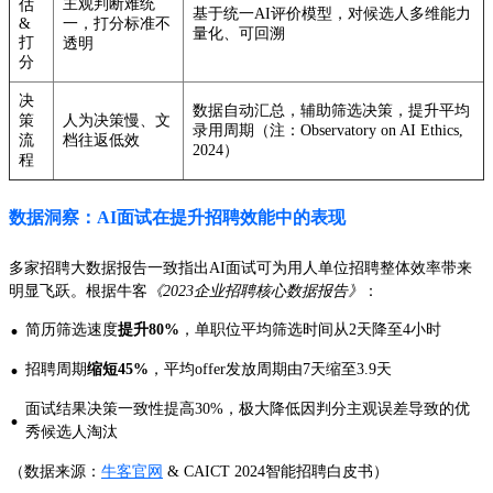
主观判断难统
估
基于统一AI评价模型，对候选人多维能力
&
一，打分标准不
量化、可回溯
打
透明
分
决
数据自动汇总，辅助筛选决策，提升平均
策
人为决策慢、文
录用周期（注：Observatory on AI Ethics,
流
档往返低效
2024）
程
数据洞察：AI面试在提升招聘效能中的表现
多家招聘大数据报告一致指出AI面试可为用人单位招聘整体效率带来
明显飞跃。根据牛客
《2023企业招聘核心数据报告》
：
·
简历筛选速度
提升80%
，单职位平均筛选时间从2天降至4小时
·
招聘周期
缩短45%
，平均offer发放周期由7天缩至3.9天
面试结果决策一致性提高30%，极大降低因判分主观误差导致的优
·
秀候选人淘汰
（数据来源：
牛客官网
& CAICT 2024智能招聘白皮书）