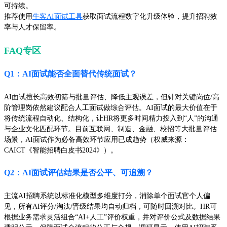
可持续。
推荐使用
牛客AI面试工具
获取面试流程数字化升级体验，提升招聘效
率与人才保留率。
FAQ专区
Q1：AI面试能否全面替代传统面试？
AI面试擅长高效初筛与批量评估、降低主观误差，但针对关键岗位/高
阶管理岗依然建议配合人工面试做综合评估。AI面试的最大价值在于
将传统流程自动化、结构化，让HR将更多时间精力投入到“人”的沟通
与企业文化匹配环节。目前互联网、制造、金融、校招等大批量评估
场景，AI面试作为必备高效环节应用已成趋势（权威来源：
CAICT《智能招聘白皮书2024》）。
Q2：AI面试评估结果是否公平、可追溯？
主流AI招聘系统以标准化模型多维度打分，消除单个面试官个人偏
见，所有AI评分/淘汰/晋级结果均自动归档，可随时回溯对比。HR可
根据业务需求灵活组合“AI+人工”评价权重，并对评价公式及数据结果