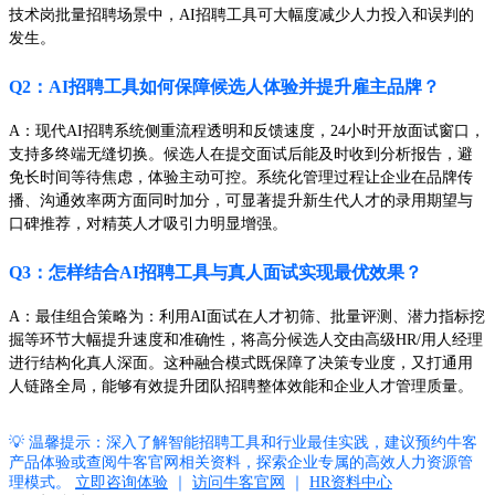
技术岗批量招聘场景中，AI招聘工具可大幅度减少人力投入和误判的
发生。
Q2：AI招聘工具如何保障候选人体验并提升雇主品牌？
A：现代AI招聘系统侧重流程透明和反馈速度，24小时开放面试窗口，
支持多终端无缝切换。候选人在提交面试后能及时收到分析报告，避
免长时间等待焦虑，体验主动可控。系统化管理过程让企业在品牌传
播、沟通效率两方面同时加分，可显著提升新生代人才的录用期望与
口碑推荐，对精英人才吸引力明显增强。
Q3：怎样结合AI招聘工具与真人面试实现最优效果？
A：最佳组合策略为：利用AI面试在人才初筛、批量评测、潜力指标挖
掘等环节大幅提升速度和准确性，将高分候选人交由高级HR/用人经理
进行结构化真人深面。这种融合模式既保障了决策专业度，又打通用
人链路全局，能够有效提升团队招聘整体效能和企业人才管理质量。
💡 温馨提示：深入了解智能招聘工具和行业最佳实践，建议预约牛客
产品体验或查阅牛客官网相关资料，探索企业专属的高效人力资源管
理模式。
立即咨询体验
｜
访问牛客官网
｜
HR资料中心