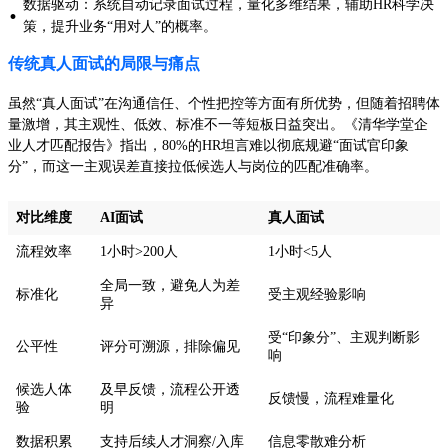
数据驱动：系统自动记录面试过程，量化多维结果，辅助HR科学决
·
策，提升业务“用对人”的概率。
传统真人面试的局限与痛点
虽然“真人面试”在沟通信任、个性把控等方面有所优势，但随着招聘体
量激增，其主观性、低效、标准不一等短板日益突出。《清华学堂企
业人才匹配报告》指出，80%的HR坦言难以彻底规避“面试官印象
分”，而这一主观误差直接拉低候选人与岗位的匹配准确率。
对比维度
AI面试
真人面试
流程效率
1小时>200人
1小时<5人
全局一致，避免人为差
标准化
受主观经验影响
异
受“印象分”、主观判断影
公平性
评分可溯源，排除偏见
响
候选人体
及早反馈，流程公开透
反馈慢，流程难量化
验
明
数据积累
支持后续人才洞察/入库
信息零散难分析