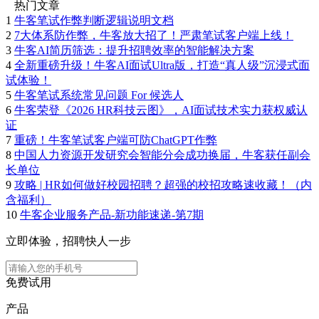
热门文章
1
牛客笔试作弊判断逻辑说明文档
2
7大体系防作弊，牛客放大招了！严肃笔试客户端上线！
3
牛客AI简历筛选：提升招聘效率的智能解决方案
4
全新重磅升级！牛客AI面试Ultra版，打造“真人级”沉浸式面
试体验！
5
牛客笔试系统常见问题 For 候选人
6
牛客荣登《2026 HR科技云图》，AI面试技术实力获权威认
证
7
重磅！牛客笔试客户端可防ChatGPT作弊
8
中国人力资源开发研究会智能分会成功换届，牛客获任副会
长单位
9
攻略 | HR如何做好校园招聘？超强的校招攻略速收藏！（内
含福利）
10
牛客企业服务产品-新功能速递-第7期
立即体验，招聘快人一步
免费试用
产品