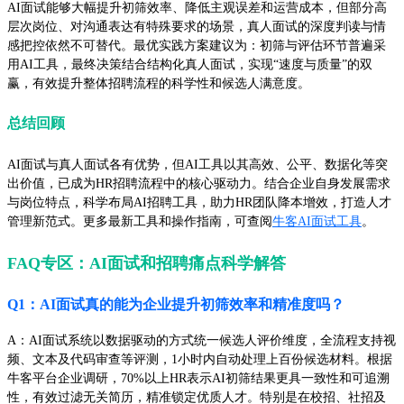
AI面试能够大幅提升初筛效率、降低主观误差和运营成本，但部分高
层次岗位、对沟通表达有特殊要求的场景，真人面试的深度判读与情
感把控依然不可替代。最优实践方案建议为：初筛与评估环节普遍采
用AI工具，最终决策结合结构化真人面试，实现“速度与质量”的双
赢，有效提升整体招聘流程的科学性和候选人满意度。
总结回顾
AI面试与真人面试各有优势，但AI工具以其高效、公平、数据化等突
出价值，已成为HR招聘流程中的核心驱动力。结合企业自身发展需求
与岗位特点，科学布局AI招聘工具，助力HR团队降本增效，打造人才
管理新范式。更多最新工具和操作指南，可查阅
牛客AI面试工具
。
FAQ专区：AI面试和招聘痛点科学解答
Q1：AI面试真的能为企业提升初筛效率和精准度吗？
A：AI面试系统以数据驱动的方式统一候选人评价维度，全流程支持视
频、文本及代码审查等评测，1小时内自动处理上百份候选材料。根据
牛客平台企业调研，70%以上HR表示AI初筛结果更具一致性和可追溯
性，有效过滤无关简历，精准锁定优质人才。特别是在校招、社招及