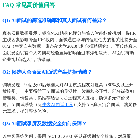
FAQ 常见高价值问答
Q1: AI面试的筛选准确率和真人面试有何差异？
真实项目数据显示，标准化AI结构化评分与输入智能纠偏机制，将HR
主观因素影响降至10%以内，面试通过率与岗位胜任力的相关性提升至
0.72（牛客自有数据，康奈尔大学2023结构化招聘研究）。而传统真人
面试受面试官个人习惯与经验差异影响通过率浮动较大。AI面试有助
企业“以岗选人”，防错漏。
Q2: 候选人会否因AI面试产生抗拒情绪？
调研发现，90后及00后候选人对AI面试流程友好度高（80%及以上开
放接受），主要得益于AI面试的灵活性、效率和公正性。部分岗位如
管理类、销售类，仍推荐结合同步远程真人复核，确保多元评价视
角。AI面试系统（见
牛客AI面试工具
）支持AI+真人混合面试，满足多
元需求，提升整体体验。
Q3: AI面试录屏及数据安全如何保障？
以牛客系统为例，采用ISO/IEC 27001等认证级别安全措施，对录屏、