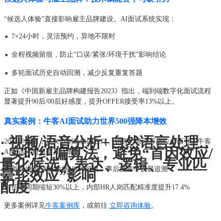
“候选人体验”直接影响雇主品牌建设。AI面试系统实现：
·
7×24小时，灵活预约，异地不限时
·
全程视频留痕，防止“口误/紧张/环境干扰”影响结论
·
多轮面试历史自动回溯，减少反复重复答题
正如《中国新雇主品牌构建报告2023》指出，端到端数字化面试流程
显著提升90后/00后好感度，提升OFFER接受率13%以上。
真实案例：牛客AI面试助力世界500强降本增效
· 视频/语音分析+自然语言处理，
2024年春招，某大型制造集团在IT、销售、管理等岗位全面引入牛客
· 实时纠偏算法，避免“首因效应/
AI面试，短短两月达成：
量化候选人表达、逻辑、专业匹
·
首轮通过/淘汰数据100%留痕，事后复查争议易追溯
晕轮效应”影响
配度
·
招聘周期缩短30%以上，内部HR人岗匹配精准度提升17.4%
更多案例详见
牛客案例库
，或前往
立即咨询体验
。