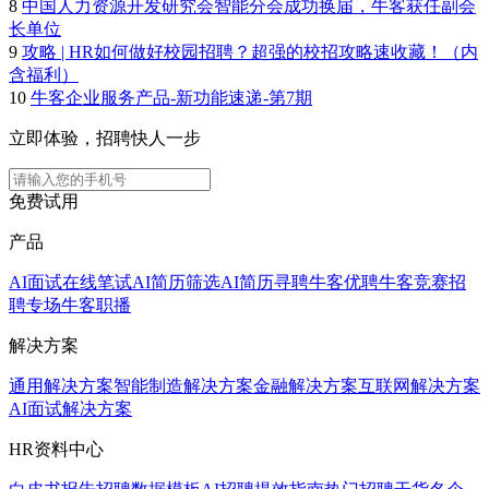
8
中国人力资源开发研究会智能分会成功换届，牛客获任副会
长单位
9
攻略 | HR如何做好校园招聘？超强的校招攻略速收藏！（内
含福利）
10
牛客企业服务产品-新功能速递-第7期
立即体验，招聘快人一步
免费试用
产品
AI面试
在线笔试
AI简历筛选
AI简历寻聘
牛客优聘
牛客竞赛
招
聘专场
牛客职播
解决方案
通用解决方案
智能制造解决方案
金融解决方案
互联网解决方案
AI面试解决方案
HR资料中心