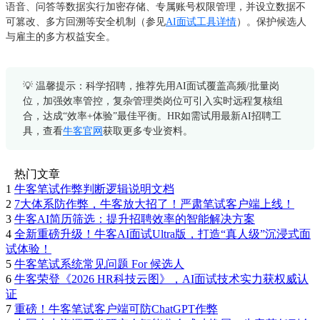
语音、问答等数据实行加密存储、专属账号权限管理，并设立数据不
可篡改、多方回溯等安全机制（参见
AI面试工具详情
）。保护候选人
与雇主的多方权益安全。
💡 温馨提示：科学招聘，推荐先用AI面试覆盖高频/批量岗
位，加强效率管控，复杂管理类岗位可引入实时远程复核组
合，达成“效率+体验”最佳平衡。HR如需试用最新AI招聘工
具，查看
牛客官网
获取更多专业资料。
热门文章
1
牛客笔试作弊判断逻辑说明文档
2
7大体系防作弊，牛客放大招了！严肃笔试客户端上线！
3
牛客AI简历筛选：提升招聘效率的智能解决方案
4
全新重磅升级！牛客AI面试Ultra版，打造“真人级”沉浸式面
试体验！
5
牛客笔试系统常见问题 For 候选人
6
牛客荣登《2026 HR科技云图》，AI面试技术实力获权威认
证
7
重磅！牛客笔试客户端可防ChatGPT作弊