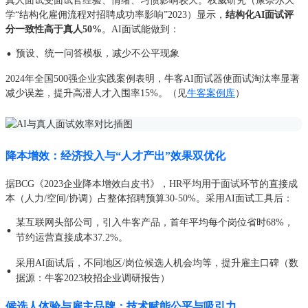
真人面试受面试官经验、情绪、习惯影响较大。权威研究（康奈尔大
学“结构化雇佣流程对招聘成功率影响”2023）显示，
结构化AI面试评
分一致性高于真人50%
。AI面试能做到：
·
预设、统一问答模板，减少不公平现象
2024年全国500强企业实践案例表明，牛客AI面试器使面试淘汰率显著
减少误差，提升高潜人才入围率15%。（见
牛客案例库
）
降本增效：经济投入与“人才产出”效果双优化
据BCG《2023企业降本增效白皮书》，HR平均用于面试环节的直接成
本（人力/空间/协调）占整体招聘预算30-50%。采用AI面试工具后：
某互联网头部公司，引入牛客产品，首年平均每个岗位省时68%，
·
节约运营直接成本37.2%。
采用AI面试后，不同地区/岗位候选人机会均等，提升雇主口碑（数
·
据源：牛客2023校招企业调研报告）
候选人体验与雇主品牌：技术赋能公平与吸引力