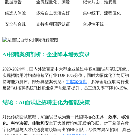
数据报告
全流程量化、溯源
记录片面，难复盘
候选人体验
多端自主灵活友好
集中线下、流程僵化
安全与合规
支持多项国际认证
合规性不统一
AI招聘案例剖析：企业降本增效实录
2023-2024年，国内外近百家中大型企业通过牛客AI面试与笔试系统，
实现招聘用时均值缩短至行业TOP 10%分位，同时大幅优化了简历初
筛与能力测评。部分典型案例见：
牛客案例库
，多家金融互联网行业
反馈“AI招聘系统”让HR业务产能显著提升，员工流失率下降10-15%。
结论：AI面试让招聘进化为智能决策
对比传统面试流程，AI面试已成为新一代招聘核心工具，
效率、标准
化、科学决策、体验和安全
五大维度均实现质的飞跃。对于希望在数
字化转型与人才优选赛道脱颖而出的HR团队，尽快布局AI招聘工具已