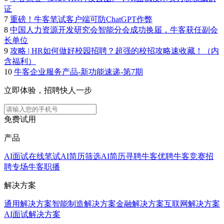
证
7
重磅！牛客笔试客户端可防ChatGPT作弊
8
中国人力资源开发研究会智能分会成功换届，牛客获任副会
长单位
9
攻略 | HR如何做好校园招聘？超强的校招攻略速收藏！（内
含福利）
10
牛客企业服务产品-新功能速递-第7期
立即体验，招聘快人一步
免费试用
产品
AI面试
在线笔试
AI简历筛选
AI简历寻聘
牛客优聘
牛客竞赛
招
聘专场
牛客职播
解决方案
通用解决方案
智能制造解决方案
金融解决方案
互联网解决方案
AI面试解决方案