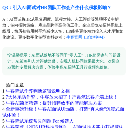
Q3：引入AI面试对HR团队工作会产生什么积极影响？
A：AI面试将HR从重复调度、流程对接、人工评价等繁琐环节中解
放，转向招聘策略、雇主品牌等高价值工作。企业反馈AI招聘系统上
线后，简历初筛用时平均减少50%，HR能将更多精力投入人才库和文
化建设。更多数字化转型资料参考：
牛客官网·HR资料中心
💡温馨提示：AI面试落地不等同于“零人工”，HR仍需参与问题设
计、AI策略和人才评估监督，实现人机协同效果最大化。欢迎企
业预约专属解决方案，体验牛客AI招聘工具行业领先价值。
热门文章
1
牛客笔试作弊判断逻辑说明文档
2
7大体系防作弊，牛客放大招了！严肃笔试客户端上线！
3
牛客AI简历筛选：提升招聘效率的智能解决方案
4
全新重磅升级！牛客AI面试Ultra版，打造“真人级”沉浸式面
试体验！
5
牛客笔试系统常见问题 For 候选人
6
牛客荣登《2026 HR科技云图》，AI面试技术实力获权威认