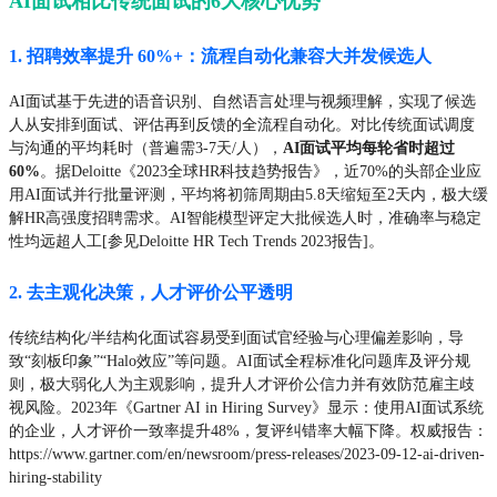
AI面试相比传统面试的6大核心优势
1. 招聘效率提升 60%+：流程自动化兼容大并发候选人
AI面试基于先进的语音识别、自然语言处理与视频理解，实现了候选
人从安排到面试、评估再到反馈的全流程自动化。对比传统面试调度
与沟通的平均耗时（普遍需3-7天/人），
AI面试平均每轮省时超过
60%
。据Deloitte《2023全球HR科技趋势报告》，近70%的头部企业应
用AI面试并行批量评测，平均将初筛周期由5.8天缩短至2天内，极大缓
解HR高强度招聘需求。AI智能模型评定大批候选人时，准确率与稳定
性均远超人工[参见Deloitte HR Tech Trends 2023报告]。
2. 去主观化决策，人才评价公平透明
传统结构化/半结构化面试容易受到面试官经验与心理偏差影响，导
致“刻板印象”“Halo效应”等问题。AI面试全程标准化问题库及评分规
则，极大弱化人为主观影响，提升人才评价公信力并有效防范雇主歧
视风险。2023年《Gartner AI in Hiring Survey》显示：使用AI面试系统
的企业，人才评价一致率提升48%，复评纠错率大幅下降。权威报告：
https://www.gartner.com/en/newsroom/press-releases/2023-09-12-ai-driven-
hiring-stability