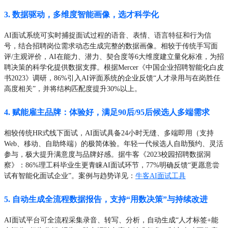
3. 数据驱动，多维度智能画像，选才科学化
AI面试系统可实时捕捉面试过程的语音、表情、语言特征和行为信
号，结合招聘岗位需求动态生成完整的数据画像。相较于传统手写面
评/主观评价，AI在能力、潜力、契合度等6大维度建立量化标准，为招
聘决策的科学化提供数据支撑。根据Mercer《中国企业招聘智能化白皮
书2023》调研，86%引入AI评面系统的企业反馈“人才录用与在岗胜任
高度相关”，并将结构匹配度提升30%以上。
4. 赋能雇主品牌：体验好，满足90后/95后候选人多端需求
相较传统HR式线下面试，AI面试具备24小时无缝、多端即用（支持
Web、移动、自助终端）的极简体验。年轻一代候选人自助预约、灵活
参与，极大提升满意度与品牌好感。据牛客《2023校园招聘数据洞
察》：86%理工科毕业生更青睐AI面试环节，77%明确反馈“更愿意尝
试有智能化面试企业”。案例与趋势详见：
牛客AI面试工具
5. 自动生成全流程数据报告，支持“用数决策”与持续改进
AI面试平台可全流程采集录音、转写、分析，自动生成“人才标签+能