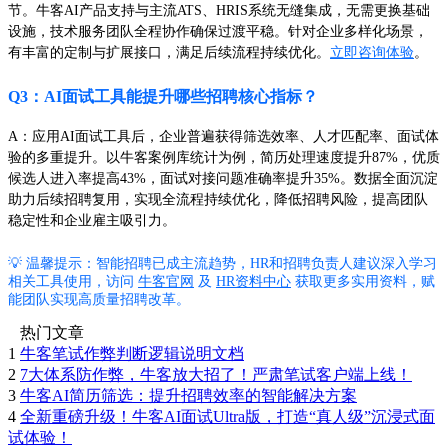
节。牛客AI产品支持与主流ATS、HRIS系统无缝集成，无需更换基础
设施，技术服务团队全程协作确保过渡平稳。针对企业多样化场景，
有丰富的定制与扩展接口，满足后续流程持续优化。
立即咨询体验
。
Q3：AI面试工具能提升哪些招聘核心指标？
A：应用AI面试工具后，企业普遍获得筛选效率、人才匹配率、面试体
验的多重提升。以牛客案例库统计为例，简历处理速度提升87%，优质
候选人进入率提高43%，面试对接问题准确率提升35%。数据全面沉淀
助力后续招聘复用，实现全流程持续优化，降低招聘风险，提高团队
稳定性和企业雇主吸引力。
💡 温馨提示：智能招聘已成主流趋势，HR和招聘负责人建议深入学习
相关工具使用，访问
牛客官网
及
HR资料中心
获取更多实用资料，赋
能团队实现高质量招聘改革。
热门文章
1
牛客笔试作弊判断逻辑说明文档
2
7大体系防作弊，牛客放大招了！严肃笔试客户端上线！
3
牛客AI简历筛选：提升招聘效率的智能解决方案
4
全新重磅升级！牛客AI面试Ultra版，打造“真人级”沉浸式面
试体验！