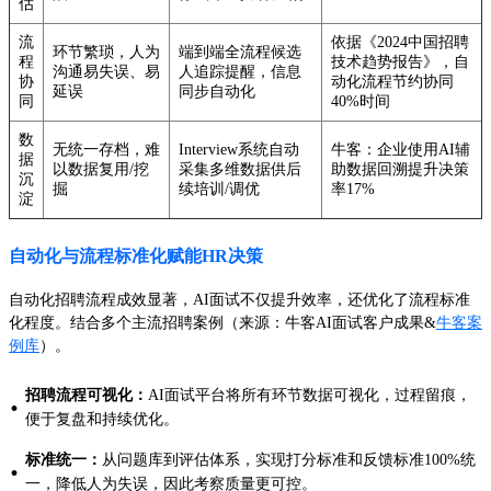
估
流
依据《2024中国招聘
环节繁琐，人为
端到端全流程候选
程
技术趋势报告》，自
沟通易失误、易
人追踪提醒，信息
协
动化流程节约协同
延误
同步自动化
同
40%时间
数
无统一存档，难
Interview系统自动
牛客：企业使用AI辅
据
以数据复用/挖
采集多维数据供后
助数据回溯提升决策
沉
掘
续培训/调优
率17%
淀
自动化与流程标准化赋能HR决策
自动化招聘流程成效显著，AI面试不仅提升效率，还优化了流程标准
化程度。结合多个主流招聘案例（来源：牛客AI面试客户成果&
牛客案
例库
）。
招聘流程可视化：
AI面试平台将所有环节数据可视化，过程留痕，
·
便于复盘和持续优化。
标准统一：
从问题库到评估体系，实现打分标准和反馈标准100%统
·
一，降低人为失误，因此考察质量更可控。