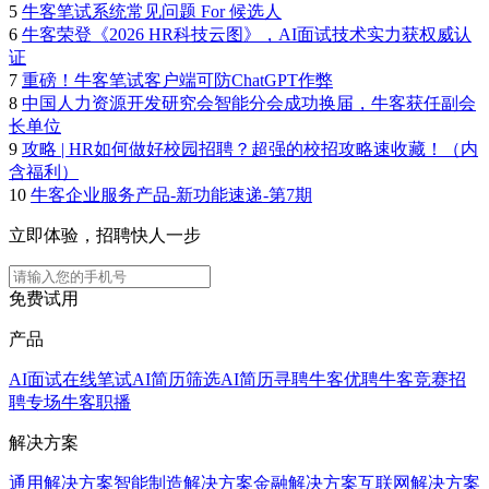
5
牛客笔试系统常见问题 For 候选人
6
牛客荣登《2026 HR科技云图》，AI面试技术实力获权威认
证
7
重磅！牛客笔试客户端可防ChatGPT作弊
8
中国人力资源开发研究会智能分会成功换届，牛客获任副会
长单位
9
攻略 | HR如何做好校园招聘？超强的校招攻略速收藏！（内
含福利）
10
牛客企业服务产品-新功能速递-第7期
立即体验，招聘快人一步
免费试用
产品
AI面试
在线笔试
AI简历筛选
AI简历寻聘
牛客优聘
牛客竞赛
招
聘专场
牛客职播
解决方案
通用解决方案
智能制造解决方案
金融解决方案
互联网解决方案