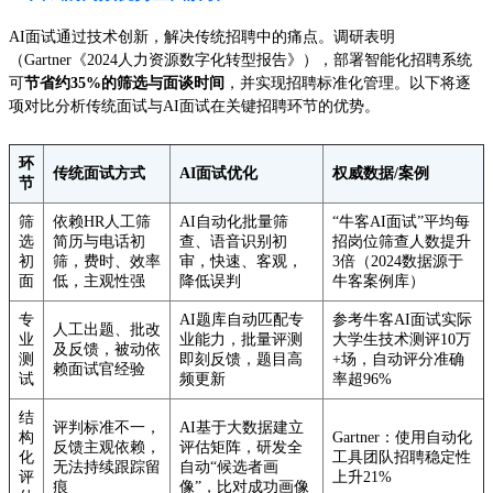
AI面试通过技术创新，解决传统招聘中的痛点。调研表明
（Gartner《2024人力资源数字化转型报告》），部署智能化招聘系统
可
节省约35%的筛选与面谈时间
，并实现招聘标准化管理。以下将逐
项对比分析传统面试与AI面试在关键招聘环节的优势。
环
传统面试方式
AI面试优化
权威数据/案例
节
筛
依赖HR人工筛
AI自动化批量筛
“牛客AI面试”平均每
选
简历与电话初
查、语音识别初
招岗位筛查人数提升
初
筛，费时、效率
审，快速、客观，
3倍（2024数据源于
面
低，主观性强
降低误判
牛客案例库）
专
AI题库自动匹配专
参考牛客AI面试实际
人工出题、批改
业
业能力，批量评测
大学生技术测评10万
及反馈，被动依
测
即刻反馈，题目高
+场，自动评分准确
赖面试官经验
试
频更新
率超96%
结
评判标准不一，
AI基于大数据建立
构
Gartner：使用自动化
反馈主观依赖，
评估矩阵，研发全
化
工具团队招聘稳定性
无法持续跟踪留
自动“候选者画
评
上升21%
痕
像”，比对成功画像