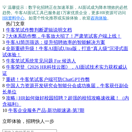
💡 温馨提示：数字化招聘正在加速革新，AI面试成为降本增效的必然
趋势。牛客AI面试工具已服务超1万家优质企业，更多HR资源可访问
HR资料中心
。如需个性化推荐或实操体验，欢迎
咨询体验
。
热门文章
1
牛客笔试作弊判断逻辑说明文档
2
7大体系防作弊，牛客放大招了！严肃笔试客户端上线！
3
牛客AI简历筛选：提升招聘效率的智能解决方案
4
全新重磅升级！牛客AI面试Ultra版，打造“真人级”沉浸式面
试体验！
5
牛客笔试系统常见问题 For 候选人
6
牛客荣登《2026 HR科技云图》，AI面试技术实力获权威认
证
7
重磅！牛客笔试客户端可防ChatGPT作弊
8
中国人力资源开发研究会智能分会成功换届，牛客获任副会
长单位
9
攻略 | HR如何做好校园招聘？超强的校招攻略速收藏！（内
含福利）
10
牛客企业服务产品-新功能速递-第7期
立即体验，招聘快人一步