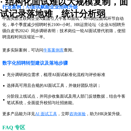
· 结构化面试难以大规模复制，面
行业案例：AI面试赋能企业招聘升级
试记录落地难，统计分析弱
中国头部互联网企业A集团引入牛客AI面试，90%岗位面试环节自动
化，单个季度减少招聘时长2100+小时。HR运营论坛《企业AI招聘升
级白皮书2024》同步调研表明：技术岗位一轮AI面试替代初筛，使招
聘流程时间压缩近一半。
更多实际案例，可访问
牛客案例库
查阅。
数字化招聘转型建议及落地步骤
·
充分调研岗位需求，梳理AI面试标准化流程与评价标准
·
选择高可用且合规的AI面试工具，并做好团队培训；
分阶段上线试点，并同步收集面试及用人部门反馈数据，结合牛客
·
笔试系统，全面提升校招与社招效能。
更多产品能力详见
AI 面试工具
，立即
咨询体验
，助力HR决策升级。
FAQ 专区