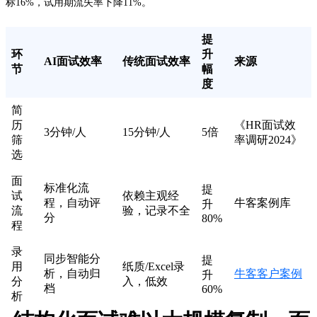
标16%，试用期流失率下降11%。
提
环
升
AI面试效率
传统面试效率
来源
节
幅
度
简
历
《HR面试效
3分钟/人
15分钟/人
5倍
筛
率调研2024》
选
面
标准化流
提
试
依赖主观经
程，自动评
牛客案例库
升
流
验，记录不全
分
80%
程
录
同步智能分
提
用
纸质/Excel录
析，自动归
牛客客户案例
升
分
入，低效
档
60%
析