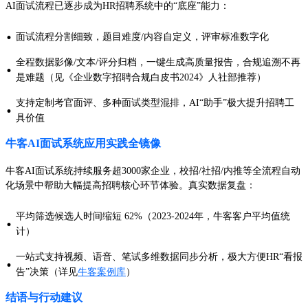
AI面试流程已逐步成为HR招聘系统中的“底座”能力：
·
面试流程分割细致，题目难度/内容自定义，评审标准数字化
全程数据影像/文本/评分归档，一键生成高质量报告，合规追溯不再
·
是难题（见《企业数字招聘合规白皮书2024》人社部推荐）
支持定制考官面评、多种面试类型混排，AI“助手”极大提升招聘工
·
具价值
牛客AI面试系统应用实践全镜像
牛客AI面试系统持续服务超3000家企业，校招/社招/内推等全流程自动
化场景中帮助大幅提高招聘核心环节体验。真实数据复盘：
平均筛选候选人时间缩短 62%（2023-2024年，牛客客户平均值统
·
计）
一站式支持视频、语音、笔试多维数据同步分析，极大方便HR“看报
·
告”决策（详见
牛客案例库
）
结语与行动建议