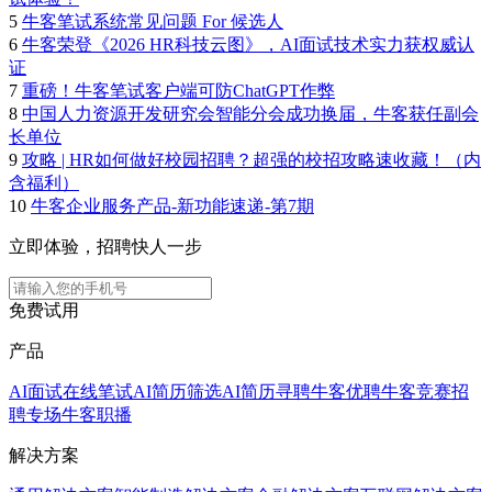
5
牛客笔试系统常见问题 For 候选人
6
牛客荣登《2026 HR科技云图》，AI面试技术实力获权威认
证
7
重磅！牛客笔试客户端可防ChatGPT作弊
8
中国人力资源开发研究会智能分会成功换届，牛客获任副会
长单位
9
攻略 | HR如何做好校园招聘？超强的校招攻略速收藏！（内
含福利）
10
牛客企业服务产品-新功能速递-第7期
立即体验，招聘快人一步
免费试用
产品
AI面试
在线笔试
AI简历筛选
AI简历寻聘
牛客优聘
牛客竞赛
招
聘专场
牛客职播
解决方案