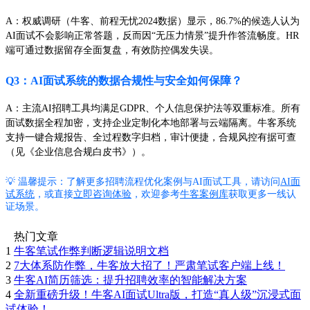
A：权威调研（牛客、前程无忧2024数据）显示，86.7%的候选人认为
AI面试不会影响正常答题，反而因“无压力情景”提升作答流畅度。HR
端可通过数据留存全面复盘，有效防控偶发失误。
Q3：AI面试系统的数据合规性与安全如何保障？
A：主流AI招聘工具均满足GDPR、个人信息保护法等双重标准。所有
面试数据全程加密，支持企业定制化本地部署与云端隔离。牛客系统
支持一键合规报告、全过程数字归档，审计便捷，合规风控有据可查
（见《企业信息合规白皮书》）。
💡 温馨提示：
了解更多招聘流程优化案例与AI面试工具，请访问
AI面
试系统
，或直接
立即咨询体验
，欢迎参考
牛客案例库
获取更多一线认
证场景。
热门文章
1
牛客笔试作弊判断逻辑说明文档
2
7大体系防作弊，牛客放大招了！严肃笔试客户端上线！
3
牛客AI简历筛选：提升招聘效率的智能解决方案
4
全新重磅升级！牛客AI面试Ultra版，打造“真人级”沉浸式面
试体验！