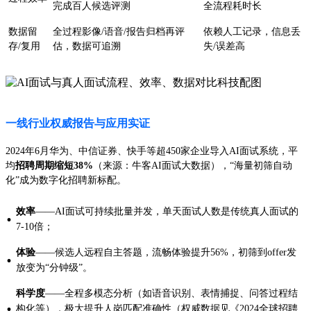
完成百人候选评测
全流程耗时长
数据留
全过程影像/语音/报告归档再评
依赖人工记录，信息丢
存/复用
估，数据可追溯
失/误差高
一线行业权威报告与应用实证
2024年6月华为、中信证券、快手等超450家企业导入AI面试系统，平
均
招聘周期缩短38%
（来源：牛客AI面试大数据），“海量初筛自动
化”成为数字化招聘新标配。
效率
——AI面试可持续批量并发，单天面试人数是传统真人面试的
·
7-10倍；
体验
——候选人远程自主答题，流畅体验提升56%，初筛到offer发
·
放变为“分钟级”。
科学度
——全程多模态分析（如语音识别、表情捕捉、问答过程结
·
构化等），极大提升人岗匹配准确性（权威数据见《2024全球招聘