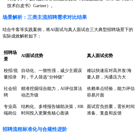
技术白皮书》Gartner）。
场景解析：三类主流招聘需求对比结果
结合牛客等实践案例，将AI面试与真人面试在三大典型招聘场景下的
实际成效解析如下：
招聘场
AI面试优势
真人面试劣势
景
校招/批
自动化、一致性强，减少主观误
难以快速应对高并发/海
量招录
判，千人筛选“分钟级”
量人群，沟通压力大
社会招
精准挖掘综合能力，AI评估算法
依赖单点经验，能力评估
聘
动态升级
容易片面
专业高
结构化、多维报告辅助决策，HR
面试官负担重，需长时间
端岗位
时间投入更聚焦核心面谈
准备、复盘和反馈
招聘流程标准化与合规性进阶