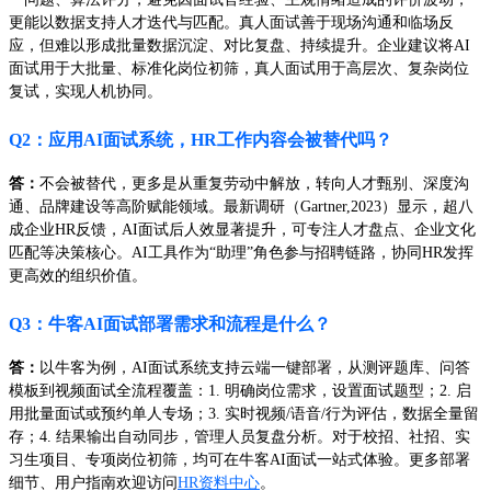
更能以数据支持人才迭代与匹配。真人面试善于现场沟通和临场反
应，但难以形成批量数据沉淀、对比复盘、持续提升。企业建议将AI
面试用于大批量、标准化岗位初筛，真人面试用于高层次、复杂岗位
复试，实现人机协同。
Q2：应用AI面试系统，HR工作内容会被替代吗？
答：
不会被替代，更多是从重复劳动中解放，转向人才甄别、深度沟
通、品牌建设等高阶赋能领域。最新调研（Gartner,2023）显示，超八
成企业HR反馈，AI面试后人效显著提升，可专注人才盘点、企业文化
匹配等决策核心。AI工具作为“助理”角色参与招聘链路，协同HR发挥
更高效的组织价值。
Q3：牛客AI面试部署需求和流程是什么？
答：
以牛客为例，AI面试系统支持云端一键部署，从测评题库、问答
模板到视频面试全流程覆盖：1. 明确岗位需求，设置面试题型；2. 启
用批量面试或预约单人专场；3. 实时视频/语音/行为评估，数据全量留
存；4. 结果输出自动同步，管理人员复盘分析。对于校招、社招、实
习生项目、专项岗位初筛，均可在牛客AI面试一站式体验。更多部署
细节、用户指南欢迎访问
HR资料中心
。