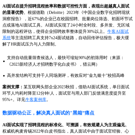
AI面试在提升招聘流程效率和数据可控性方面，表现出超越真人面试
的显著优势
。根据德勤（Deloitte）2023年《中国企业数字化招聘现状
洞察报告》，近67%的企业已在校园招聘、批量岗位筛选、初面环节试
点或落地AI面试工具。AI面试实现了24小时全时段、多并发、无区域
限制的远程评估，使得企业招聘效率整体提升30%以上。
牛客AI面试
系统
等主流招聘工具支持7x24面试链路，自动回传评估报告，极大缓
解了HR面试压力与人力限制。
支持自动批量筛查候选人，最快可缩短90%的初筛用时（来源：
·
《2023新经济人才招聘数字化白皮书》，猎云网）
·
高并发结构可支持千人同场测评，有效应对“金九银十”校招高峰
案例支撑：
某互联网头部企业2023秋招，借助AI面试系统，单日面试
环节人均耗时降至12分钟/人，面试官与用人部门反馈满意度提升至
95%+。详见
牛客案例库
。
数据驱动公正，解决真人面试的"黑箱”痛点
AI面试实现了招聘流程的标准化、可溯源，有效规避人为主观偏见
。
权威机构麦肯锡2022年白皮书指出，真人面试中由于面试官经验、心