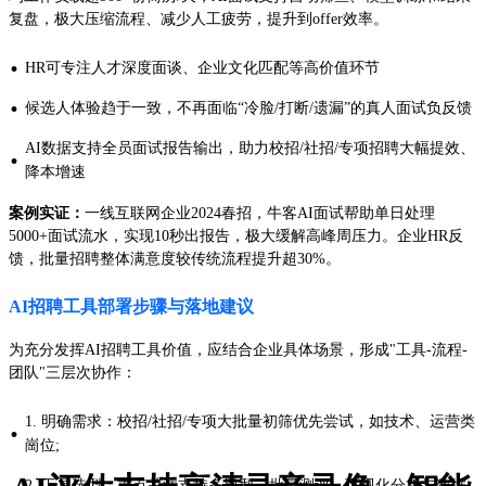
复盘，极大压缩流程、减少人工疲劳，提升到offer效率。
·
HR可专注人才深度面谈、企业文化匹配等高价值环节
·
候选人体验趋于一致，不再面临“冷脸/打断/遗漏”的真人面试负反馈
AI数据支持全员面试报告输出，助力校招/社招/专项招聘大幅提效、
·
降本增速
案例实证：
一线互联网企业2024春招，牛客AI面试帮助单日处理
5000+面试流水，实现10秒出报告，极大缓解高峰周压力。企业HR反
馈，批量招聘整体满意度较传统流程提升超30%。
AI招聘工具部署步骤与落地建议
为充分发挥AI招聘工具价值，应结合企业具体场景，形成"工具-流程-
团队"三层次协作：
1. 明确需求：校招/社招/专项大批量初筛优先尝试，如技术、运营类
·
崗位;
2. 工具选型：重点关注支持多题型、批量测评、可视化分析与数据