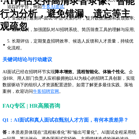
·AI评估支持高清录音录像、智能
·
追踪的平台，例如
牛客AI面试
;
行为分析，避免错漏、遗忘等主
·
3. 全流程打通测评-面试-评估-决策闭环，提升数据溯源和反馈效率;
观疏忽
·
4. 组织培训，加强团队对AI招聘系统、简历筛查工具的理解与应用;
5. 长期评估，定期复盘招聘效率、候选人反馈和人才质量，持续优
·
化流程。
关键词结论与行动建议
AI面试已经在招聘环节实现
降本增效、流程智能化、体验个性化
。企
业HR、用人部门负责人应积极拥抱以AI为核心的招聘工具创新，实现
数据驱动下的组织人才资源配置进阶。如需了解更多最佳实践、落地
案例，欢迎访问
牛客招聘官网
。
FAQ专区 | HR高频咨询
Q1：AI面试和真人面试在甄别人才方面，有何本质差异？
答：
本质差异体现在“流程标准化”和“输出可量化”。AI面试全程采用统
一问题、算法评分，避免因面试官经验、主观情绪造成的评价波动，