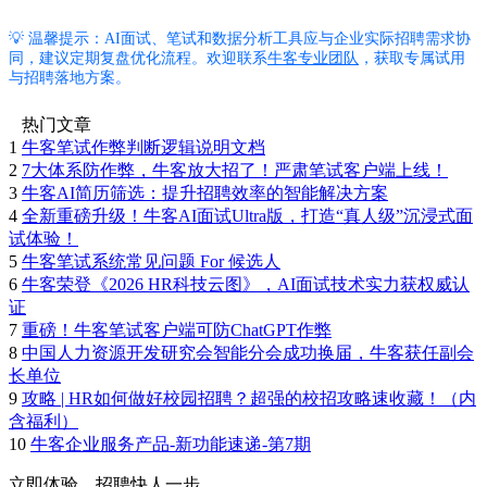
💡 温馨提示：AI面试、笔试和数据分析工具应与企业实际招聘需求协
同，建议定期复盘优化流程。欢迎联系
牛客专业团队
，获取专属试用
与招聘落地方案。
热门文章
1
牛客笔试作弊判断逻辑说明文档
2
7大体系防作弊，牛客放大招了！严肃笔试客户端上线！
3
牛客AI简历筛选：提升招聘效率的智能解决方案
4
全新重磅升级！牛客AI面试Ultra版，打造“真人级”沉浸式面
试体验！
5
牛客笔试系统常见问题 For 候选人
6
牛客荣登《2026 HR科技云图》，AI面试技术实力获权威认
证
7
重磅！牛客笔试客户端可防ChatGPT作弊
8
中国人力资源开发研究会智能分会成功换届，牛客获任副会
长单位
9
攻略 | HR如何做好校园招聘？超强的校招攻略速收藏！（内
含福利）
10
牛客企业服务产品-新功能速递-第7期
立即体验，招聘快人一步