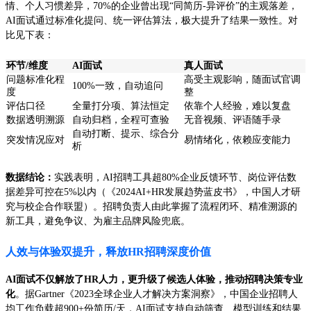
情、个人习惯差异，70%的企业曾出现“同简历-异评价”的主观落差，
AI面试通过标准化提问、统一评估算法，极大提升了结果一致性。对
比见下表：
环节/维度
AI面试
真人面试
问题标准化程
高受主观影响，随面试官调
100%一致，自动追问
度
整
评估口径
全量打分项、算法恒定
依靠个人经验，难以复盘
数据透明溯源
自动归档，全程可查验
无音视频、评语随手录
自动打断、提示、综合分
突发情况应对
易情绪化，依赖应变能力
析
数据结论：
实践表明，AI招聘工具超80%企业反馈环节、岗位评估数
据差异可控在5%以内（《2024AI+HR发展趋势蓝皮书》，中国人才研
究与校企合作联盟）。招聘负责人由此掌握了流程闭环、精准溯源的
新工具，避免争议、为雇主品牌风险兜底。
人效与体验双提升，释放HR招聘深度价值
AI面试不仅解放了HR人力，更升级了候选人体验，推动招聘决策专业
化
。据Gartner《2023全球企业人才解决方案洞察》，中国企业招聘人
均工作负载超900+份简历/天，AI面试支持自动筛查、模型训练和结果