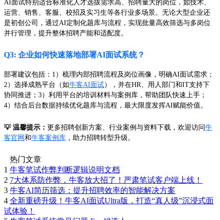
AI面试特别适合标准化人才选拔需求高、招聘量大的岗位，如技术、
运营、销售、客服、校招及实习生等各行业多场景。无论大型企业还
是初创公司，通过AI定制化题库与流程，实现批量高效筛选与多岗位
并行管理，提升整体招聘产能和适配度。
Q3: 企业如何快速落地部署AI面试系统？
部署建议包括：1）梳理内部招聘流程及岗位画像，明确AI面试需求；
2）选择成熟平台（如
牛客AI面试
），并在HR、用人部门和IT支持下
协同推进；3）利用平台的培训材料与案例库，帮助团队快速上手；
4）结合后台数据持续优化题库与流程，最大限度发挥AI赋能价值。
💡 温馨提示：
更多招聘创新方案、行业案例与资料下载，欢迎访问
牛
客官网
和
牛客案例库
，助力招聘转型升级。
热门文章
1
牛客笔试作弊判断逻辑说明文档
2
7大体系防作弊，牛客放大招了！严肃笔试客户端上线！
3
牛客AI简历筛选：提升招聘效率的智能解决方案
4
全新重磅升级！牛客AI面试Ultra版，打造“真人级”沉浸式面
试体验！