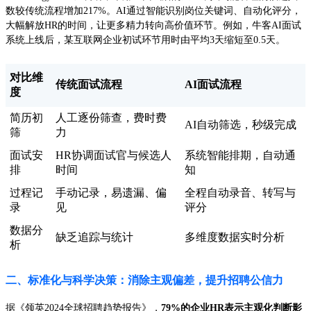
数较传统流程增加217%。AI通过智能识别岗位关键词、自动化评分，
大幅解放HR的时间，让更多精力转向高价值环节。例如，牛客AI面试
系统上线后，某互联网企业初试环节用时由平均3天缩短至0.5天。
对比维
传统面试流程
AI面试流程
度
简历初
人工逐份筛查，费时费
AI自动筛选，秒级完成
筛
力
面试安
HR协调面试官与候选人
系统智能排期，自动通
排
时间
知
过程记
手动记录，易遗漏、偏
全程自动录音、转写与
录
见
评分
数据分
缺乏追踪与统计
多维度数据实时分析
析
二、标准化与科学决策：消除主观偏差，提升招聘公信力
据《领英2024全球招聘趋势报告》，
79%的企业HR表示主观化判断影