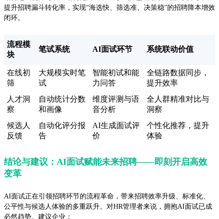
提升招聘漏斗转化率，实现“海选快、筛选准、决策稳”的招聘降本增效
闭环。
流程模
笔试系统
AI面试环节
系统联动价值
块
在线初
大规模实时笔
智能初试和能
全链路数据同步，
筛
试
力问答
提升效率
人才洞
自动统计分数
维度评测与语
全人群精准对比与
察
和画像
音分析
洞察
候选人
自动化评分报
AI生成面试评
个性化推荐，提升
反馈
告
价
体验
结论与建议：AI面试赋能未来招聘——即刻开启高效
变革
AI面试正在引领招聘环节的流程革命，带来招聘效率升级、标准化、
公平性与候选人体验的多重跃升。对HR管理者来说，拥抱AI面试已成
必然趋势。建议企业：