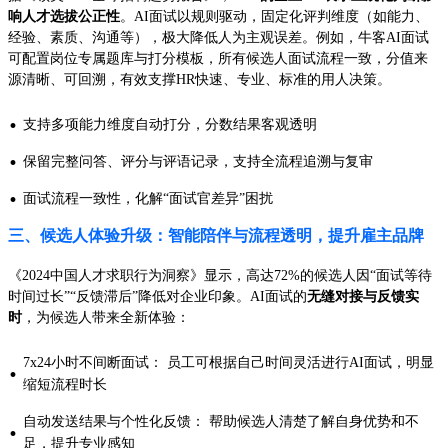
响人才选拔公正性
。AI面试以规则驱动，固定化评判维度（如能力、
经验、素质、沟通等），极大降低人为主观误差。例如，牛客AI面试
可配置岗位专属题库与打分模板，所有候选人面试流程一致，分值来
源清晰、可回溯，有效支撑HR快速、专业、标准的用人决策。
·
支持多项能力维度自动打分，分数结果客观透明
·
保留完整问答、评分与评语记录，支持全流程追溯与复审
·
面试流程一致性，化解“面试官差异”困扰
三、候选人体验升级：智能陪伴与流程透明，提升雇主品牌
《2024中国人才求职行为洞察》显示，高达72%的候选人因“面试等待
时间过长”“反馈滞后”降低对企业印象。AI面试的
无缝对接与反馈实
时
，为候选人带来全新体验：
7x24小时不间断面试： 员工可根据自己时间灵活进行AI面试，明显
·
缩短流程时长
自动发送结果与个性化反馈： 帮助候选人清楚了解自身优势和不
·
足，提升专业感知