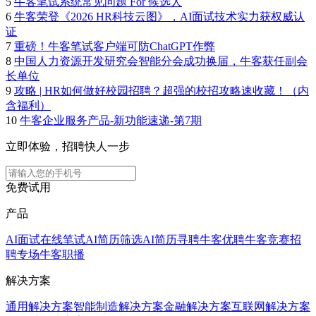
5
牛客笔试系统常见问题 For 候选人
6
牛客荣登《2026 HR科技云图》，AI面试技术实力获权威认
证
7
重磅！牛客笔试客户端可防ChatGPT作弊
8
中国人力资源开发研究会智能分会成功换届，牛客获任副会
长单位
9
攻略 | HR如何做好校园招聘？超强的校招攻略速收藏！（内
含福利）
10
牛客企业服务产品-新功能速递-第7期
立即体验，招聘快人一步
免费试用
产品
AI面试
在线笔试
AI简历筛选
AI简历寻聘
牛客优聘
牛客竞赛
招
聘专场
牛客职播
解决方案
通用解决方案
智能制造解决方案
金融解决方案
互联网解决方案