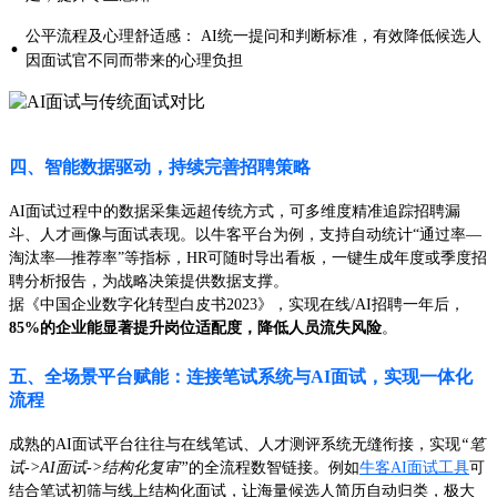
公平流程及心理舒适感： AI统一提问和判断标准，有效降低候选人
·
因面试官不同而带来的心理负担
四、智能数据驱动，持续完善招聘策略
AI面试过程中的数据采集远超传统方式，可多维度精准追踪招聘漏
斗、人才画像与面试表现。以牛客平台为例，支持自动统计“通过率—
淘汰率—推荐率”等指标，HR可随时导出看板，一键生成年度或季度招
聘分析报告，为战略决策提供数据支撑。
据《中国企业数字化转型白皮书2023》，实现在线/AI招聘一年后，
85%的企业能显著提升岗位适配度，降低人员流失风险
。
五、全场景平台赋能：连接笔试系统与AI面试，实现一体化
流程
成熟的AI面试平台往往与在线笔试、人才测评系统无缝衔接，实现
“笔
试->AI面试->结构化复审”
的全流程数智链接。例如
牛客AI面试工具
可
结合笔试初筛与线上结构化面试，让海量候选人简历自动归类，极大