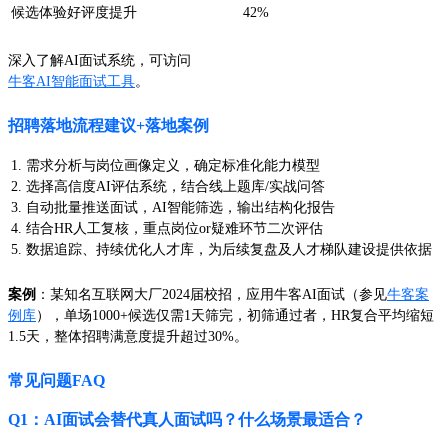
候选体验好评度提升
42%
深入了解AI面试系统，可访问
牛客AI智能面试工具
。
招聘落地流程建议+落地案例
需求分析与岗位画像定义，确定标准化能力模型
选择高信度AI评估系统，结合线上题库/实战问答
自动批量推送面试，AI智能筛选，输出结构化报告
结合HR人工复核，重点岗位or疑难环节二次评估
数据追踪、持续优化人才库，为后续复盘及人才梯队建设提供依据
案例
：某知名互联网大厂2024届校招，应用牛客AI面试（参见
牛客案
例库
），单场1000+候选仅需1天筛完，初筛通过者，HR复合平均缩短
1.5天，整体招聘满意度提升超过30%。
常见问题FAQ
Q1：AI面试会替代真人面试吗？什么场景最适合？