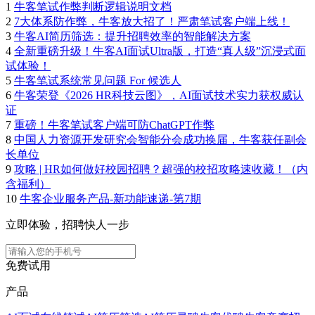
1
牛客笔试作弊判断逻辑说明文档
2
7大体系防作弊，牛客放大招了！严肃笔试客户端上线！
3
牛客AI简历筛选：提升招聘效率的智能解决方案
4
全新重磅升级！牛客AI面试Ultra版，打造“真人级”沉浸式面
试体验！
5
牛客笔试系统常见问题 For 候选人
6
牛客荣登《2026 HR科技云图》，AI面试技术实力获权威认
证
7
重磅！牛客笔试客户端可防ChatGPT作弊
8
中国人力资源开发研究会智能分会成功换届，牛客获任副会
长单位
9
攻略 | HR如何做好校园招聘？超强的校招攻略速收藏！（内
含福利）
10
牛客企业服务产品-新功能速递-第7期
立即体验，招聘快人一步
免费试用
产品