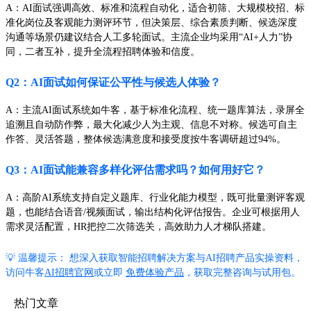
A：AI面试强调高效、标准和流程自动化，适合初筛、大规模校招、标
准化岗位及客观能力测评环节，但决策层、综合素质判断、候选深度
沟通等场景仍建议结合人工多轮面试。主流企业均采用“AI+人力”协
同，二者互补，提升全流程招聘体验和信度。
Q2：AI面试如何保证公平性与候选人体验？
A：主流AI面试系统如牛客，基于标准化流程、统一题库算法，录屏全
追溯且自动防作弊，最大化减少人为主观、信息不对称。候选可自主
作答、灵活答题，整体候选满意度和接受度按牛客调研超过94%。
Q3：AI面试能兼容多样化评估需求吗？如何用好它？
A：高阶AI系统支持自定义题库、行业化能力模型，既可批量测评客观
题，也能结合语音/视频面试，输出结构化评估报告。企业可根据用人
需求灵活配置，HR把控二次筛选关，高效助力人才梯队搭建。
💡 温馨提示： 想深入获取智能招聘解决方案与AI招聘产品实操资料，
访问牛客
AI招聘官网
或立即
免费体验产品
，获取完整咨询与试用包。
热门文章