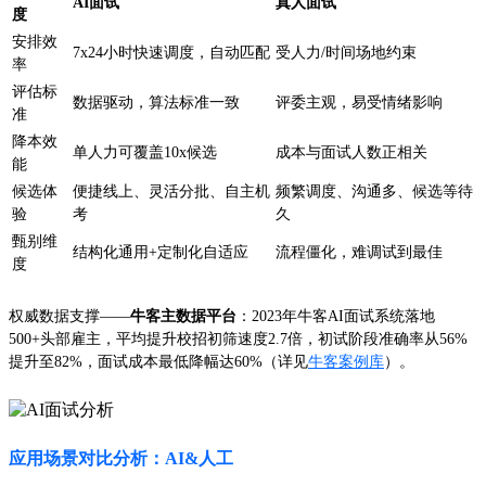
AI面试
真人面试
度
安排效
7x24小时快速调度，自动匹配
受人力/时间场地约束
率
评估标
数据驱动，算法标准一致
评委主观，易受情绪影响
准
降本效
单人力可覆盖10x候选
成本与面试人数正相关
能
候选体
便捷线上、灵活分批、自主机
频繁调度、沟通多、候选等待
验
考
久
甄别维
结构化通用+定制化自适应
流程僵化，难调试到最佳
度
权威数据支撑——
牛客主数据平台
：2023年牛客AI面试系统落地
500+头部雇主，平均提升校招初筛速度2.7倍，初试阶段准确率从56%
提升至82%，面试成本最低降幅达60%（详见
牛客案例库
）。
应用场景对比分析：AI&人工