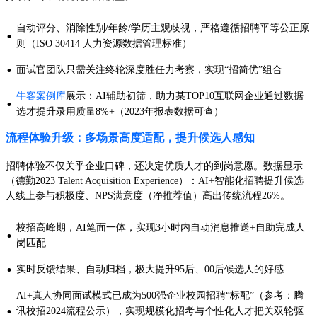
自动评分、消除性别/年龄/学历主观歧视，严格遵循招聘平等公正原
·
则（ISO 30414 人力资源数据管理标准）
·
面试官团队只需关注终轮深度胜任力考察，实现“招简优”组合
牛客案例库
展示：AI辅助初筛，助力某TOP10互联网企业通过数据
·
选才提升录用质量8%+（2023年报表数据可查）
流程体验升级：多场景高度适配，提升候选人感知
招聘体验不仅关乎企业口碑，还决定优质人才的到岗意愿。数据显示
（德勤2023 Talent Acquisition Experience）：AI+智能化招聘提升候选
人线上参与积极度、NPS满意度（净推荐值）高出传统流程26%。
校招高峰期，AI笔面一体，实现3小时内自动消息推送+自助完成人
·
岗匹配
·
实时反馈结果、自动归档，极大提升95后、00后候选人的好感
AI+真人协同面试模式已成为500强企业校园招聘“标配”（参考：腾
·
讯校招2024流程公示），实现规模化招考与个性化人才把关双轮驱