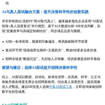
动
AI与真人面试融合方案：提升决策科学性的创新实践
并非所有岗位/流程均“用AI取代真人”。越来越多领先企业采用“AI面试
初筛+真人深度复试”并行模型。基于AI大数据分析+HR专业判断，实
现“批量效率与高端定制相结合”，同步满足品质与规模。
·
AI统一标准初筛，规避初印象偏见，将风险剔除环节前置
·
复试环节用“现场场景化测评+主观把关”，释放HR更多业务价值
·
招聘全链条“数据沉淀”，为后续人才画像、培训发展提供科学基础
展望与建议：选择AI面试提升招聘决策科学性
综上，AI面试以数据、自动化、标准化优势，在高效、科学、公正与
体验升级各维度支撑企业招聘新格局。结合真人深度把关，能实现最
优人才甄选。建议HR负责人选择
牛客AI面试工具
，立即咨询体验招聘
数字化转型成果。