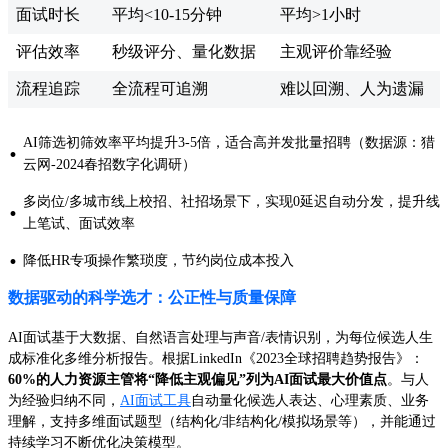
面试时长
平均<10-15分钟
平均>1小时
评估效率
秒级评分、量化数据
主观评价靠经验
流程追踪
全流程可追溯
难以回溯、人为遗漏
AI筛选初筛效率平均提升3-5倍，适合高并发批量招聘（数据源：猎
·
云网-2024春招数字化调研）
多岗位/多城市线上校招、社招场景下，实现0延迟自动分发，提升线
·
上笔试、面试效率
·
降低HR专项操作繁琐度，节约岗位成本投入
数据驱动的科学选才：公正性与质量保障
AI面试基于大数据、自然语言处理与声音/表情识别，为每位候选人生
成标准化多维分析报告。根据LinkedIn《2023全球招聘趋势报告》：
60%的人力资源主管将“降低主观偏见”列为AI面试最大价值点
。与人
为经验归纳不同，
AI面试工具
自动量化候选人表达、心理素质、业务
理解，支持多维面试题型（结构化/非结构化/模拟场景等），并能通过
持续学习不断优化决策模型。