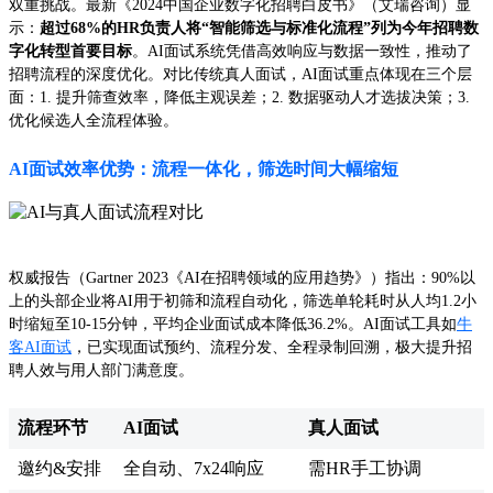
双重挑战。最新《2024中国企业数字化招聘白皮书》（艾瑞咨询）显
示：
超过68%的HR负责人将“智能筛选与标准化流程”列为今年招聘数
字化转型首要目标
。AI面试系统凭借高效响应与数据一致性，推动了
招聘流程的深度优化。对比传统真人面试，AI面试重点体现在三个层
面：1. 提升筛查效率，降低主观误差；2. 数据驱动人才选拔决策；3.
优化候选人全流程体验。
AI面试效率优势：流程一体化，筛选时间大幅缩短
权威报告（Gartner 2023《AI在招聘领域的应用趋势》）指出：90%以
上的头部企业将AI用于初筛和流程自动化，筛选单轮耗时从人均1.2小
时缩短至10-15分钟，平均企业面试成本降低36.2%。AI面试工具如
牛
客AI面试
，已实现面试预约、流程分发、全程录制回溯，极大提升招
聘人效与用人部门满意度。
流程环节
AI面试
真人面试
邀约&安排
全自动、7x24响应
需HR手工协调