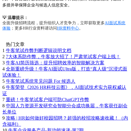
多措并举保障企业与候选人信息安全。
💡 温馨提示：
全面升级招聘流程，提升组织人才竞争力，立即获取更多
AI面试系统
体验
；更多HR行业资料请访问
HR资料中心
。
热门文章
1
牛客笔试作弊判断逻辑说明文档
2
7大体系防作弊，牛客放大招了！严肃笔试客户端上线！
3
牛客AI简历筛选：提升招聘效率的智能解决方案
4
全新重磅升级！牛客AI面试Ultra版，打造“真人级”沉浸式面
试体验！
5
牛客笔试系统常见问题 For 候选人
6
牛客荣登《2026 HR科技云图》，AI面试技术实力获权威认
证
7
重磅！牛客笔试客户端可防ChatGPT作弊
8
中国人力资源开发研究会智能分会成功换届，牛客获任副会
长单位
9
攻略 | HR如何做好校园招聘？超强的校招攻略速收藏！（内
含福利）
10
牛客企业服务产品-新功能速递-第7期