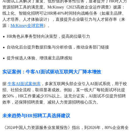
AI面试工具解决了重复、低价值的事务性任务，显著提升了HR对人力
资源招聘工具的满意度。McKinsey《2023高效企业运作调查》披露：
线上化、智能化招聘可让HR将40%时间转向战略任务（如雇主品牌、
人才培养、人才体验设计），直接提升企业吸引力与人才留存率（来
源：
McKinsey全球官网
）。
·
HR角色从事务型转向决策型，提高岗位吸引力
·
自动化后台提升数据归集与分析价值，推动业务部门链接
·
提升候选人体验、增强雇主品牌感知
实证案例：牛客AI面试驱动互联网大厂降本增效
据
牛客AI面试案例库
，多家互联网头部企业引入AI面试系统，用于校
招、社招全流程，取得显著成效。例如，某一线大厂每轮面试环比提
效50%，HR工作量减少35%以上。这充分证实，AI面试不仅提升招聘
效率，还保障招聘质量、减轻人力资源招聘核心压力。
未来趋势与HR招聘工具选择建议
《2024中国人力资源服务业发展报告》指出，到2026年，80%企业将全