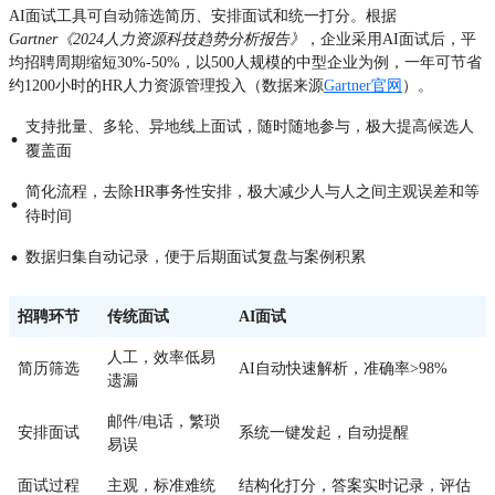
AI面试工具可自动筛选简历、安排面试和统一打分。根据
Gartner《2024人力资源科技趋势分析报告》
，企业采用AI面试后，平
均招聘周期缩短30%-50%，以500人规模的中型企业为例，一年可节省
约1200小时的HR人力资源管理投入（数据来源
Gartner官网
）。
支持批量、多轮、异地线上面试，随时随地参与，极大提高候选人
·
覆盖面
简化流程，去除HR事务性安排，极大减少人与人之间主观误差和等
·
待时间
·
数据归集自动记录，便于后期面试复盘与案例积累
招聘环节
传统面试
AI面试
人工，效率低易
简历筛选
AI自动快速解析，准确率>98%
遗漏
邮件/电话，繁琐
安排面试
系统一键发起，自动提醒
易误
面试过程
主观，标准难统
结构化打分，答案实时记录，评估