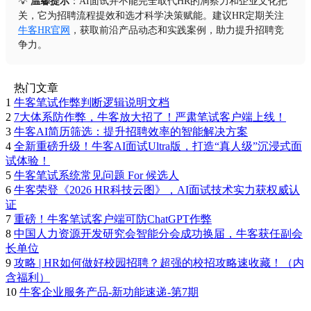
💡
温馨提示
：AI面试并不能完全取代HR的洞察力和企业文化把
关，它为招聘流程提效和选才科学决策赋能。建议HR定期关注
牛客HR官网
，获取前沿产品动态和实践案例，助力提升招聘竞
争力。
热门文章
1
牛客笔试作弊判断逻辑说明文档
2
7大体系防作弊，牛客放大招了！严肃笔试客户端上线！
3
牛客AI简历筛选：提升招聘效率的智能解决方案
4
全新重磅升级！牛客AI面试Ultra版，打造“真人级”沉浸式面
试体验！
5
牛客笔试系统常见问题 For 候选人
6
牛客荣登《2026 HR科技云图》，AI面试技术实力获权威认
证
7
重磅！牛客笔试客户端可防ChatGPT作弊
8
中国人力资源开发研究会智能分会成功换届，牛客获任副会
长单位
9
攻略 | HR如何做好校园招聘？超强的校招攻略速收藏！（内
含福利）
10
牛客企业服务产品-新功能速递-第7期