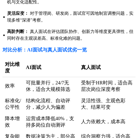
机与文化适配性。
灵活应变：
对于管理岗、研发岗，面试官可因地制宜调整问题，实
·
现多维“深潜”考察。
高阶判断：
真人面试在评估团队协作、创新力等维度更具弹性，但
·
同时存在主观误差高、标准化难的问题。
对比分析：AI面试与真人面试优劣一览
对比维
AI面试
真人面试
度
可批量并行，24/7无
受制于HR时间，适合高
效率
休，适合大规模筛选
层次岗位深度考察
标准化/
结构化流程、自动评
灵活性强、主观色彩
公平性
分，减少人为偏差
大、结果可变
降本增
运营成本降低40%，支
人力依赖大，成本高
效
持多岗位自动测评
复杂能
数据决策为主，部分高
综合洞察力强，适合高