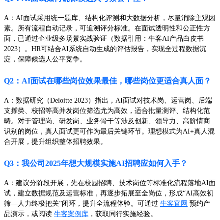
A：AI面试采用统一题库、结构化评测和大数据分析，尽量消除主观因
素。所有流程自动记录，可追溯评分标准。在面试透明性和公正性方
面，已通过企业级多场景实战验证（数据引用：牛客AI产品白皮书
2023）。HR可结合AI系统自动生成的评估报告，实现全过程数据沉
淀，保障候选人公平竞争。
Q2：AI面试在哪些岗位效果最佳，哪些岗位更适合真人面？
A：数据研究（Deloitte 2023）指出，AI面试对技术岗、运营岗、后端
支撑类、校招等高并发岗位筛选尤为高效，适合批量测评、结构化范
畴。对于管理岗、研发岗、业务骨干等涉及创新、领导力、高阶情商
识别的岗位，真人面试更可作为最后关键环节。理想模式为AI+真人混
合开展，提升组织整体招聘效果。
Q3：我公司2025年想大规模实施AI招聘应如何入手？
A：建议分阶段开展，先在校园招聘、技术岗位等标准化流程落地AI面
试，建立数据规范及运营标准，再逐步拓展至全岗位，形成“AI高效初
筛—人力终极把关”闭环，提升全流程体验。可通过
牛客官网
预约产
品演示，或阅读
牛客案例库
，获取同行实施经验。