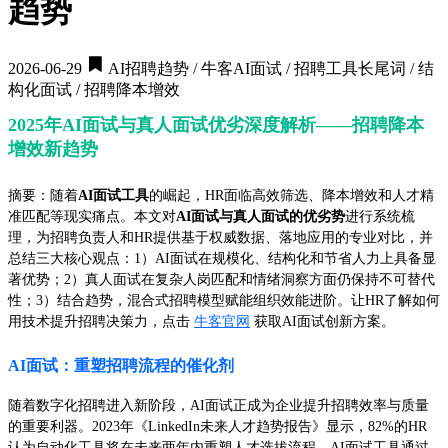
趋势
2026-06-29
AI招聘趋势 / 牛客AI面试 / 招聘工具长尾词 / 结
构化面试 / 招聘降本增效
2025年AI面试与真人面试优劣深度解析——招聘降本
增效新趋势
摘要：随着
AI面试工具
的崛起，HR面临高效筛选、降本增效和人才精
准匹配等现实痛点。本文对
AI面试与真人面试的优劣势
进行系统梳
理，为招聘负责人和HR提供基于权威数据、落地应用的专业对比，并
总结三大核心观点：1）AI面试在规模化、结构化和节省人力上具备显
著优势；2）真人面试在复杂人岗匹配和情绪洞察方面仍保持不可替代
性；3）结合趋势，混合式招聘模型赋能组织效能进阶。让HR了解如何
用技术提升招聘决策力，点击
牛客官网
获取AI面试创新方案。
AI面试：重塑招聘流程的催化剂
随着数字化招聘进入新阶段，AI面试正成为企业提升招聘效率与质量
的重要利器。2023年《LinkedIn未来人才趋势报告》显示，82%的HR
认为自动化工具将在未来两年内重塑人才选拔流程。AI面试工具通过