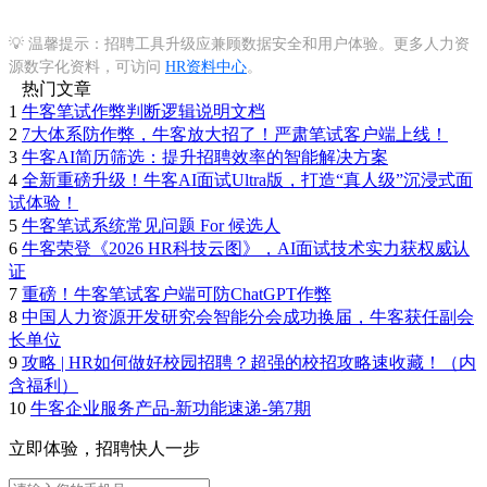
💡 温馨提示：招聘工具升级应兼顾数据安全和用户体验。更多人力资
源数字化资料，可访问
HR资料中心
。
热门文章
1
牛客笔试作弊判断逻辑说明文档
2
7大体系防作弊，牛客放大招了！严肃笔试客户端上线！
3
牛客AI简历筛选：提升招聘效率的智能解决方案
4
全新重磅升级！牛客AI面试Ultra版，打造“真人级”沉浸式面
试体验！
5
牛客笔试系统常见问题 For 候选人
6
牛客荣登《2026 HR科技云图》，AI面试技术实力获权威认
证
7
重磅！牛客笔试客户端可防ChatGPT作弊
8
中国人力资源开发研究会智能分会成功换届，牛客获任副会
长单位
9
攻略 | HR如何做好校园招聘？超强的校招攻略速收藏！（内
含福利）
10
牛客企业服务产品-新功能速递-第7期
立即体验，招聘快人一步