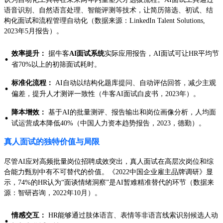
语音识别、自然语言处理、智能评测等技术，让简历筛选、初试、结
构化面试和流程管理自动化（数据来源：LinkedIn Talent Solutions,
2023年5月报告）。
效率提升：
据牛客
AI面试系统
实际应用报告，AI面试可让HR平均节
·
省70%以上的初筛面试耗时。
标准化流程：
AI自动以结构化题库提问、自动评估回答，减少主观
·
偏差，提升人才测评一致性（牛客AI面试白皮书，2023年）。
降本增效：
基于AI的批量测评、报告输出和岗位画像分析，人均面
·
试运营成本降低40%（中国人力资本趋势报告，2023，德勤）。
真人面试的独特价值与局限
尽管AI应对高频批量岗位招聘成效突出，真人面试在高层次岗位和综
合能力甄别中有不可替代的价值。《2022中国企业雇主品牌调研》显
示，74%的HR认为“面谈情绪洞察”是AI暂难精准替代的环节（数据来
源：智研咨询，2022年10月）。
情感交互：
HR能够通过肢体语言、表情等非语言线索识别候选人动
·