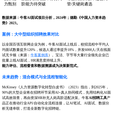
力甄别
阶能力待突破
管/关键岗遴选
数据来源：牛客AI面试项目分析，2024年；德勤《中国人力资本趋
势》2023。
案例：大中型组织招聘效果对比
以全国百强互联网企业为例，牛客AI面试上线后，校招流程中平均人
均面试数量提升120%，候选人通过率提升18%，并发6000人/天在线面
试无卡顿（来源：
牛客案例库
）。宝洁、字节等大量行业领先企业已
批量上线AI面试，HR满意度持续上升。
能力评估、流程督查和数据溯源成为决策新范式。
未来趋势：混合模式与全流程智能化
McKinsey《人力资源数字化转型白皮书》（2023）指出，到2025年，
90%的大型企业将在招聘环节采用AI+真人协同模式，先用结构化AI面
试高效筛查，再由资深HR补充人岗高阶适配决策。牛客
AI招聘工具
产
品正在推动行业API/自动化全流程连接，让AI笔试、AI面试、数据分
析无缝串联，打造全新数字化招聘链。