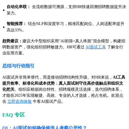
自动化串联：
全流程数据可溯源，支持HR快速回溯招聘数据提升决
·
策力。
智能推荐：
结合NLP和深度学习，精准匹配岗位、人岗适配率提升
·
高达33%。
趋势建议：
建议大中型组织采用“AI初筛+真人终面”混合模型，构建招
聘数据资产，强化组织招聘敏捷力。HR可通过
AI面试工具
了解全行
业应用方案。
总结与行动指引
AI面试并非简单替代，而是推动招聘结构性升级。对HR来说，
AI工具
提升效率、标准化和成本优势
；
真人面试则守住高价值触点和组织文
化把关
。组织应根据岗位特性、招聘规模灵活选择，迭代招聘体系，
才能在2025年实现敏捷、高效、专业的人才选拔，抢占先机。欢迎点
击
立即咨询体验
牛客AI面试产品。
FAQ 专区
Q1：AI面试如何确保候选人考察公平性？