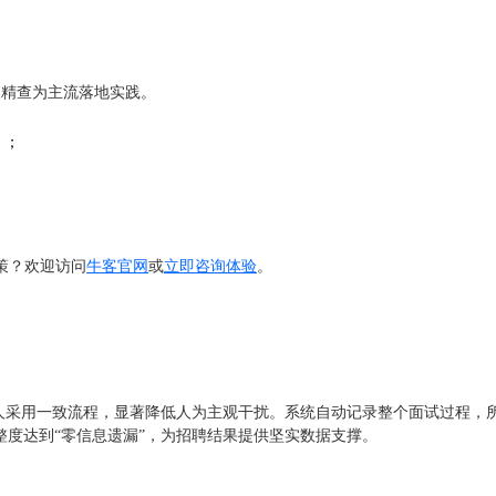
人精查为主流落地实践。
）；
。
策？欢迎访问
牛客官网
或
立即咨询体验
。
选人采用一致流程，显著降低人为主观干扰。系统自动记录整个面试过程，
完整度达到“零信息遗漏”，为招聘结果提供坚实数据支撑。