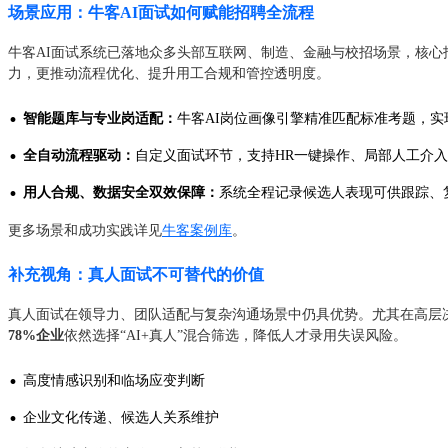
场景应用：牛客AI面试如何赋能招聘全流程
牛客AI面试系统已落地众多头部互联网、制造、金融与校招场景，核心
力，更推动流程优化、提升用工合规和管控透明度。
·
智能题库与专业岗适配：
牛客AI岗位画像引擎精准匹配标准考题，实
·
全自动流程驱动：
自定义面试环节，支持HR一键操作、局部人工介
·
用人合规、数据安全双效保障：
系统全程记录候选人表现可供跟踪、
更多场景和成功实践详见
牛客案例库
。
补充视角：真人面试不可替代的价值
真人面试在领导力、团队适配与复杂沟通场景中仍具优势。尤其在高层决
78%企业
依然选择“AI+真人”混合筛选，降低人才录用失误风险。
·
高度情感识别和临场应变判断
·
企业文化传递、候选人关系维护