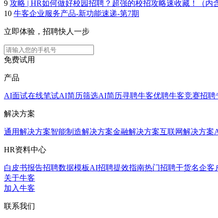
9
攻略 | HR如何做好校园招聘？超强的校招攻略速收藏！（内
10
牛客企业服务产品-新功能速递-第7期
立即体验，招聘快人一步
免费试用
产品
AI面试
在线笔试
AI简历筛选
AI简历寻聘
牛客优聘
牛客竞赛
招聘
解决方案
通用解决方案
智能制造解决方案
金融解决方案
互联网解决方案
HR资料中心
白皮书报告
招聘数据模板
AI招聘提效指南
热门招聘干货
名企客
关于牛客
加入牛客
联系我们