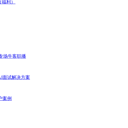
含福利）
专场
牛客职播
AI面试解决方案
户案例