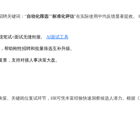
招聘关键词：“
自动化筛选
”“
标准化评估
”在实际使用中均反馈显著提效。 
现笔试+面试无缝衔接。
AI面试工具
入，帮助刚性招聘和批量筛选互补升级。
复查，支持对接人事决策大盘。
策、关键岗位复试环节，HR可凭丰富经验快速洞察候选人潜力。根据《2