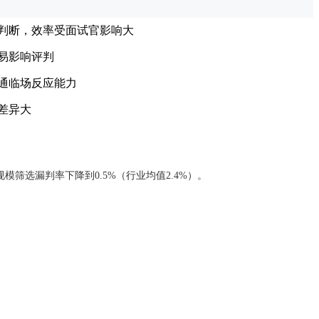
判断，效率受面试官影响大
易影响评判
通临场反应能力
差异大
模筛选漏判率下降到0.5%（行业均值2.4%）。