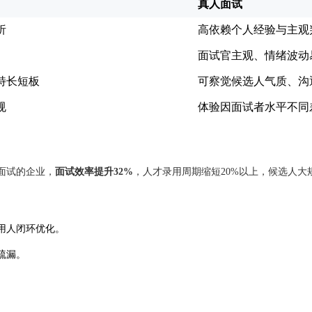
真人面试
析
高依赖个人经验与主观
面试官主观、情绪波动
特长短板
可察觉候选人气质、沟
规
体验因面试者水平不同
化面试的企业，
面试效率提升32%
，人才录用周期缩短20%以上，候选人大规
用人闭环优化。
疏漏。