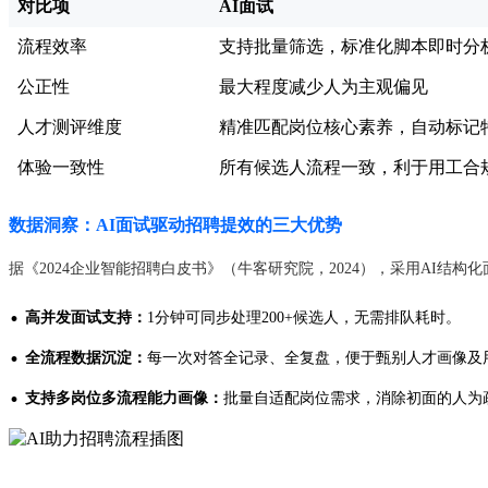
对比项
AI面试
流程效率
支持批量筛选，标准化脚本即时分
公正性
最大程度减少人为主观偏见
人才测评维度
精准匹配岗位核心素养，自动标记
体验一致性
所有候选人流程一致，利于用工合
数据洞察：AI面试驱动招聘提效的三大优势
据《2024企业智能招聘白皮书》（牛客研究院，2024），采用AI结构
·
高并发面试支持：
1分钟可同步处理200+候选人，无需排队耗时。
·
全流程数据沉淀：
每一次对答全记录、全复盘，便于甄别人才画像及
·
支持多岗位多流程能力画像：
批量自适配岗位需求，消除初面的人为