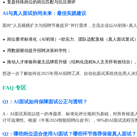
·
复盘特殊岗位的岗位匹配与抗压测评
AI与真人面试协同未来：最佳实践建议
面对“人员规模扩大与招聘节奏提升”并行需求，主流企业以AI初筛+真
·
岗位要求标准化（AI初筛）+软实力、团队适配复核（真人面试复试
·
用数据驱动提升招聘决策科学性；
·
推动人才体验和雇主品牌双升级（结构化流程&人文关怀有效结合）
想进一步了解如何在2025年用
AI招聘工具
、自动化面试系统优化用人决
FAQ 专区
Q1：AI面试如何保障面试公正与透明？
A：AI面试系统以统一的考题库、标准化评分规则为基础，对所有候
计可追溯性。根据《牛客2024智能招聘白皮书》，98%的AI面试流程
Q2：哪些岗位适合使用AI面试？哪些环节推荐保留真人面试？