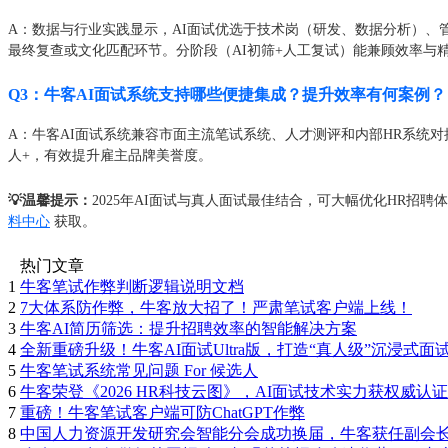
A：数据与行业实践显示，AI面试优选于技术岗（研发、数据分析）
最终复查或文化匹配环节。分阶段（AI初筛+人工复试）能兼顾效率与
Q3：牛客AI面试系统支持哪些便捷集成？提升效率有何案例？
A：牛客AI面试系统兼容市面主流笔试系统、人才测评和内部HR系统对
人+，有效提升雇主品牌美誉度。
💡温馨提示：
2025年AI面试与真人面试最佳结合，可大幅优化HR
料中心
获取。
热门文章
1
牛客笔试作弊判断逻辑说明文档
2
7大体系防作弊，牛客放大招了！严肃笔试客户端上线！
3
牛客AI简历筛选：提升招聘效率的智能解决方案
4
全新重磅升级！牛客AI面试Ultra版，打造“真人级”沉浸式面
5
牛客笔试系统常见问题 For 候选人
6
牛客荣登《2026 HR科技云图》，AI面试技术实力获权威认证
7
重磅！牛客笔试客户端可防ChatGPT作弊
8
中国人力资源开发研究会智能分会成功换届，牛客获任副会