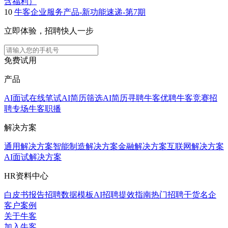
含福利）
10
牛客企业服务产品-新功能速递-第7期
立即体验，招聘快人一步
免费试用
产品
AI面试
在线笔试
AI简历筛选
AI简历寻聘
牛客优聘
牛客竞赛
招
聘专场
牛客职播
解决方案
通用解决方案
智能制造解决方案
金融解决方案
互联网解决方案
AI面试解决方案
HR资料中心
白皮书报告
招聘数据模板
AI招聘提效指南
热门招聘干货
名企
客户案例
关于牛客
加入牛客