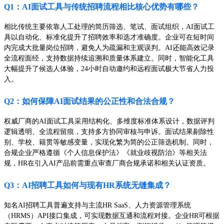
Q1：AI面试工具与传统招聘流程相比核心优势有哪些？
相比传统主要依靠人工处理的简历筛选、笔试、面试组织，AI面试工
具以自动化、标准化提升了招聘效率和选才准确度。企业可在短时间
内完成大批量岗位招聘，避免人为疏漏和主观误判。AI还能高效记录
全流程面经，支持数据持续追溯和质量体系建立。同时，智能化工具
大幅提升了候选人体验，24小时自动邀约和远程面试极大节省人力投
入。
Q2：如何保障AI面试结果的公正性和合法合规？
权威厂商的AI面试工具采用结构化、多维度标准体系设计，数据评判
逻辑透明、全流程留痕，支持多方协同审核与申诉。面试结果剔除性
别、学校、籍贯等敏感变量，实现化繁为简的公正筛选机制。同时，
合规企业严格遵循《个人信息保护法》《就业歧视防治》等相关法
规，HR在引入AI产品前需重点审查厂商合规承诺和相关认证资质。
Q3：AI招聘工具如何与现有HR系统无缝集成？
知名AI招聘工具普遍支持与主流HR SaaS、人力资源管理系统
（HRMS）API接口集成，可实现数据互通和流程对接。企业HR可根据