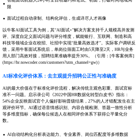
智能面试机器人24小时全自动邀约和笔试、初面，打破时间地域局
·
限
·
面试过程自动录制、结构化评估，生成详尽人才画像
以牛客AI面试工具为例，其“AI面试+”解决方案支持千人规模高并发测
评、深度自定义面试问题与评分维度，赋能银行、互联网、制造和高
科技等领域企业在校招、社招中实现“批量高效选才”。实际客户调研反
馈，采用牛客面试系统后，单岗位筛面工时由5天降至2天，HR与业务
用人部门高效对接，招聘结果准确率提升30%。（引用：[牛客案例库]
(https://hr.nowcoder.com/customers?utm_channel=gw)）
AI标准化评价体系：去主观提升招聘公正性与准确度
AI的最大价值在于标准化评价流程，解决传统主观色彩重、面试官标
准不一问题。启示录公司《2022中国HR数据化转型白皮书》指出：
54%企业反映面试官个人偏好影响晋级结果，27%的人才错配发生在主
观评价环节。AI通过语音情感识别、内容合规检测、答题一致性分析
等多维度指标，确保每位候选人在相同评价体系下获得公平量化分
数。
·
AI自动结构化分析表达能力、专业素养、岗位匹配度等多维数据