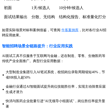
初面
1天/候选人
10分钟/候选人
面试结果输出
分散、无结构
结构化报告、标准量化打分
如需实际场景对标和案例借鉴，可查阅
牛客案例库
，比对各行业AI招
聘应用效果。
智能招聘场景全链路提升：行业应用实践
AI面试工具不仅服务于互联网与金融，还在制造、零售、生物医药等
传统产业全面推广。典型行业应用数据：
大型制造业集团引入AI笔试系统，校招岗位录取周期缩短40%，节
·
省HR投入超50%
金融行业通过AI智能面试提升岗位技能胜任率，实现主动筛查应届
·
生成才潜力
快消与医药企业批量引进“AI无领导小组面试”，岗位胜任率提升显
·
著