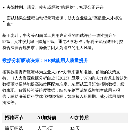
·
去除性别、籍贯、校别或经验“暗标签”，实现公正评选
面试结果全流程自动记录可追溯，助力企业建立“高质量人才标准
·
库”
基于统计，牛客等AI面试工具用户企业的面试评价一致性提升至
92%，人才误判率下降超20%。通过科学标准，招聘全流程透明可控，
符合法律合规要求，降低了因人为造成的用人风险。
数据分析驱动决策：HR赋能用人质量提升
招聘数据资产沉淀将为企业人力计划带来更加准确、前瞻的决策支
持。《人力资源数据分析白皮书2023》显示，97%的人力资源主管认为
数据驱动招聘能提高岗位匹配精准度。AI面试工具汇集招聘数据、绩
效表现、背景校验等维度数据，结合多轮面试情况智能生成用人报
告，辅助决策层科学优化招聘指标，如缩短入职周期、减少试用期内
淘汰等。
招聘环节
AI加持前
AI加持后
简历筛选
人工3天
0.5天