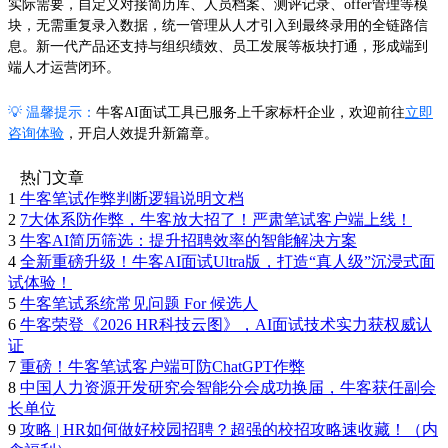
实际需要，自定义对接简历库、人员档案、测评记录、offer管理等模
块，无需重复录入数据，统一管理从人才引入到最终录用的全链路信
息。新一代产品还支持与组织绩效、员工发展等板块打通，形成端到
端人才运营闭环。
💡 温馨提示：
牛客AI面试工具已服务上千家标杆企业，欢迎前往
立即
咨询体验
，开启人效提升新篇章。
热门文章
1
牛客笔试作弊判断逻辑说明文档
2
7大体系防作弊，牛客放大招了！严肃笔试客户端上线！
3
牛客AI简历筛选：提升招聘效率的智能解决方案
4
全新重磅升级！牛客AI面试Ultra版，打造“真人级”沉浸式面
试体验！
5
牛客笔试系统常见问题 For 候选人
6
牛客荣登《2026 HR科技云图》，AI面试技术实力获权威认
证
7
重磅！牛客笔试客户端可防ChatGPT作弊
8
中国人力资源开发研究会智能分会成功换届，牛客获任副会
长单位
9
攻略 | HR如何做好校园招聘？超强的校招攻略速收藏！（内