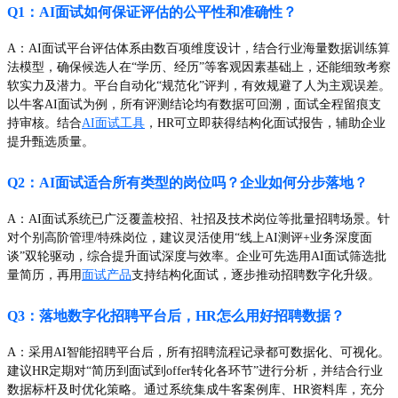
Q1：AI面试如何保证评估的公平性和准确性？
A：AI面试平台评估体系由数百项维度设计，结合行业海量数据训练算
法模型，确保候选人在“学历、经历”等客观因素基础上，还能细致考察
软实力及潜力。平台自动化“规范化”评判，有效规避了人为主观误差。
以牛客AI面试为例，所有评测结论均有数据可回溯，面试全程留痕支
持审核。结合
AI面试工具
，HR可立即获得结构化面试报告，辅助企业
提升甄选质量。
Q2：AI面试适合所有类型的岗位吗？企业如何分步落地？
A：AI面试系统已广泛覆盖校招、社招及技术岗位等批量招聘场景。针
对个别高阶管理/特殊岗位，建议灵活使用“线上AI测评+业务深度面
谈”双轮驱动，综合提升面试深度与效率。企业可先选用AI面试筛选批
量简历，再用
面试产品
支持结构化面试，逐步推动招聘数字化升级。
Q3：落地数字化招聘平台后，HR怎么用好招聘数据？
A：采用AI智能招聘平台后，所有招聘流程记录都可数据化、可视化。
建议HR定期对“简历到面试到offer转化各环节”进行分析，并结合行业
数据标杆及时优化策略。通过系统集成牛客案例库、HR资料库，充分