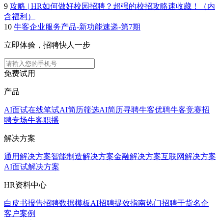
9
攻略 | HR如何做好校园招聘？超强的校招攻略速收藏！（内
含福利）
10
牛客企业服务产品-新功能速递-第7期
立即体验，招聘快人一步
免费试用
产品
AI面试
在线笔试
AI简历筛选
AI简历寻聘
牛客优聘
牛客竞赛
招
聘专场
牛客职播
解决方案
通用解决方案
智能制造解决方案
金融解决方案
互联网解决方案
AI面试解决方案
HR资料中心
白皮书报告
招聘数据模板
AI招聘提效指南
热门招聘干货
名企
客户案例