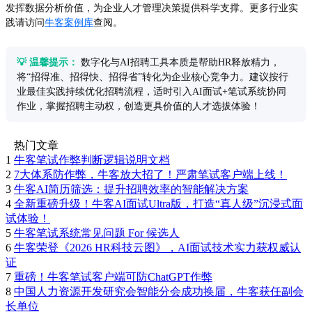
发挥数据分析价值，为企业人才管理决策提供科学支撑。更多行业实
践请访问
牛客案例库
查阅。
💡 温馨提示：
数字化与AI招聘工具本质是帮助HR释放精力，
将“招得准、招得快、招得省”转化为企业核心竞争力。建议按行
业最佳实践持续优化招聘流程，适时引入AI面试+笔试系统协同
作业，掌握招聘主动权，创造更具价值的人才选拔体验！
热门文章
1
牛客笔试作弊判断逻辑说明文档
2
7大体系防作弊，牛客放大招了！严肃笔试客户端上线！
3
牛客AI简历筛选：提升招聘效率的智能解决方案
4
全新重磅升级！牛客AI面试Ultra版，打造“真人级”沉浸式面
试体验！
5
牛客笔试系统常见问题 For 候选人
6
牛客荣登《2026 HR科技云图》，AI面试技术实力获权威认
证
7
重磅！牛客笔试客户端可防ChatGPT作弊
8
中国人力资源开发研究会智能分会成功换届，牛客获任副会
长单位