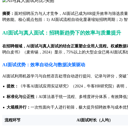
摘要：
面对招聘压力与人才竞争，AI面试已成为HR提升效率与筛选质
聘效能。核心观点包括：1) AI面试流程自动化显著缩短招聘周期；2)
AI面试与真人面试：招聘新趋势下的效率与质量提升
在招聘领域，
AI面试
与
真人面试
的结合正重塑企业用人流程。权威数据
聘白皮书》（麦肯锡，2024）显示，75%以上的大型企业已将AI面试
AI面试优势：效率自动化与数据决策驱动
AI面试利用机器学习与自然语言处理自动进行提问、记录与评分，突
·
提效：
《牛客AI面试应用实证研究》（2024，牛客HR研究院）表明
·
标准化与公正性：
AI算法基于统一流程、多维度评分体系，有效降
·
大规模并行：
一次性面向千人进行初筛，极大提升招聘效率与成本优
流程环节
AI面试时长（人均）