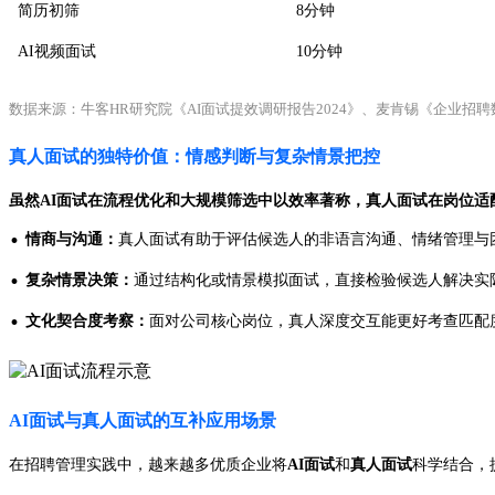
简历初筛
8分钟
AI视频面试
10分钟
数据来源：牛客HR研究院《AI面试提效调研报告2024》、麦肯锡《企业招
真人面试的独特价值：情感判断与复杂情景把控
虽然AI面试在流程优化和大规模筛选中以效率著称，
真人面试
在岗位适
·
情商与沟通：
真人面试有助于评估候选人的非语言沟通、情绪管理与团队适
·
复杂情景决策：
通过结构化或情景模拟面试，直接检验候选人解决实
·
文化契合度考察：
面对公司核心岗位，真人深度交互能更好考查匹配
AI面试与真人面试的互补应用场景
在招聘管理实践中，越来越多优质企业将
AI面试
和
真人面试
科学结合，