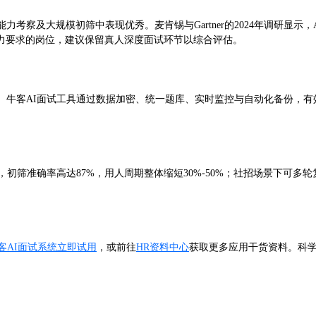
考察及大规模初筛中表现优秀。麦肯锡与Gartner的2024年调研显
力要求的岗位，建议保留真人深度面试环节以综合评估。
。牛客AI面试工具通过数据加密、统一题库、实时监控与自动化备份，
生，初筛准确率高达87%，用人周期整体缩短30%-50%；社招场景下可
客AI面试系统立即试用
，或前往
HR资料中心
获取更多应用干货资料。科学