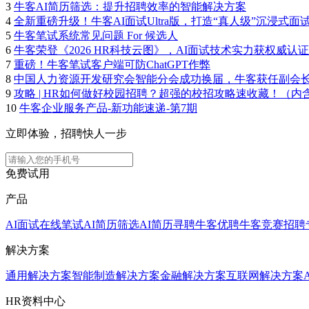
3
牛客AI简历筛选：提升招聘效率的智能解决方案
4
全新重磅升级！牛客AI面试Ultra版，打造“真人级”沉浸式面
5
牛客笔试系统常见问题 For 候选人
6
牛客荣登《2026 HR科技云图》，AI面试技术实力获权威认证
7
重磅！牛客笔试客户端可防ChatGPT作弊
8
中国人力资源开发研究会智能分会成功换届，牛客获任副会
9
攻略 | HR如何做好校园招聘？超强的校招攻略速收藏！（内
10
牛客企业服务产品-新功能速递-第7期
立即体验，招聘快人一步
免费试用
产品
AI面试
在线笔试
AI简历筛选
AI简历寻聘
牛客优聘
牛客竞赛
招聘
解决方案
通用解决方案
智能制造解决方案
金融解决方案
互联网解决方案
HR资料中心