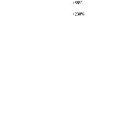
+88%
+230%