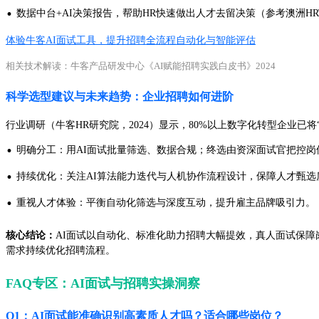
·
数据中台+AI决策报告，帮助HR快速做出人才去留决策（参考澳洲HRTechReport《AI
体验牛客AI面试工具，提升招聘全流程自动化与智能评估
相关技术解读：牛客产品研发中心《AI赋能招聘实践白皮书》2024
科学选型建议与未来趋势：企业招聘如何进阶
行业调研（牛客HR研究院，2024）显示，80%以上数字化转型企业已
·
明确分工：用AI面试批量筛选、数据合规；终选由资深面试官把控岗
·
持续优化：关注AI算法能力迭代与人机协作流程设计，保障人才甄选
·
重视人才体验：平衡自动化筛选与深度互动，提升雇主品牌吸引力。
核心结论：
AI面试以自动化、标准化助力招聘大幅提效，真人面试保障
需求持续优化招聘流程。
FAQ专区：AI面试与招聘实操洞察
Q1：AI面试能准确识别高素质人才吗？适合哪些岗位？