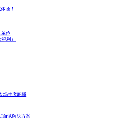
试体验！
长单位
含福利）
专场
牛客职播
AI面试解决方案