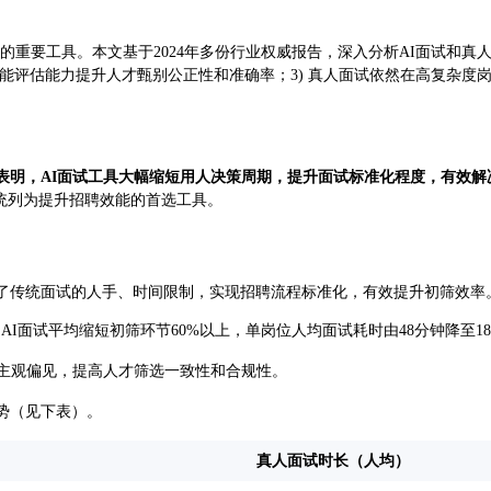
量的重要工具。本文基于2024年多份行业权威报告，深入分析AI面试和
 智能评估能力提升人才甄别公正性和准确率；3) 真人面试依然在高复杂度
表明，AI面试工具大幅缩短用人决策周期，提升面试标准化程度，有效解
系统列为提升招聘效能的首选工具。
破了传统面试的人手、时间限制，实现招聘流程标准化，有效提升初筛效率
，AI面试平均缩短初筛环节60%以上，单岗位人均面试耗时由48分钟降至1
低主观偏见，提高人才筛选一致性和合规性。
势（见下表）。
真人面试时长（人均）