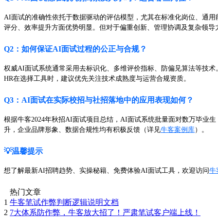
AI面试的准确性依托于数据驱动的评估模型，尤其在标准化岗位、通用能力
评分、效率提升方面优势明显。但对于偏重创新、管理协调及复杂领导
Q2：如何保证AI面试过程的公正与合规？
权威AI面试系统通常采用去标识化、多维评价指标、防偏见算法等技术
HR在选择工具时，建议优先关注技术成熟度与运营合规资质。
Q3：AI面试在实际校招与社招落地中的应用表现如何？
根据牛客2024年秋招AI面试项目总结，AI面试系统批量面对数万毕业
升，企业品牌形象、数据合规性均有积极反馈（详见
牛客案例库
）。
💡温馨提示
想了解最新AI招聘趋势、实操秘籍、免费体验AI面试工具，欢迎访问
牛
热门文章
1
牛客笔试作弊判断逻辑说明文档
2
7大体系防作弊，牛客放大招了！严肃笔试客户端上线！