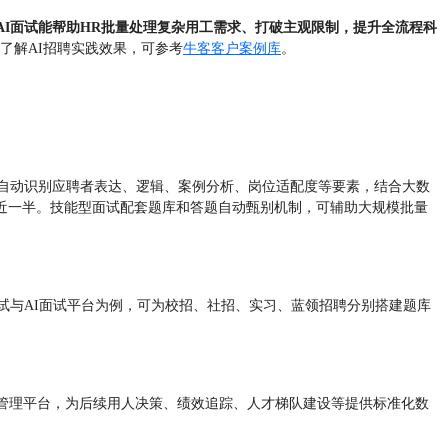
AI面试能帮助HR批量处理复杂用工需求、打破主观限制，提升全流程科
了解AI招聘实践效果，可参考
牛客客户案例库
。
，自动识别应聘者表达、逻辑、案例分析、岗位适配度等要素，结合大数
下降近一半。技能型面试配套题库和答题自动甄别机制，可辅助大规模批量
试与AI面试平台为例，可为校招、社招、实习、蓝领招聘分别搭建题库
管理平台，为后续用人决策、绩效追踪、人才梯队建设等提供标准化数