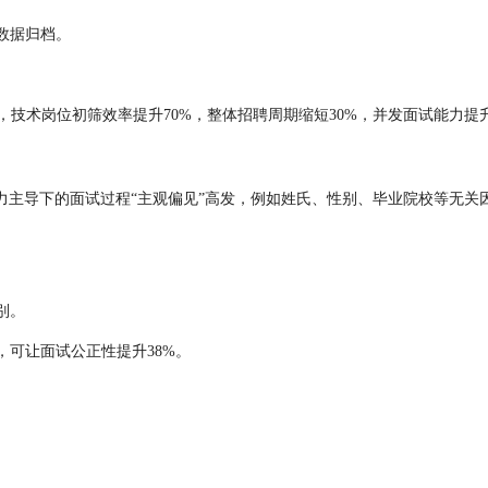
数据归档。
后，技术岗位初筛效率提升70%，整体招聘周期缩短30%，并发面试能力提
下的面试过程“主观偏见”高发，例如姓氏、性别、毕业院校等无关因素影响
别。
，可让面试公正性提升38%。