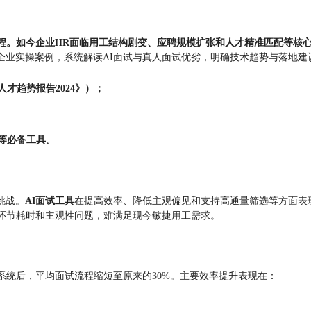
程。如今企业HR面临用工结构剧变、应聘规模扩张和人才精准匹配等核心
企业实操案例，系统解读AI面试与真人面试优劣，明确技术趋势与落地建
才趋势报告2024》）；
等必备工具。
挑战。
AI面试工具
在提高效率、降低主观偏见和支持高通量筛选等方面表现突
临环节耗时和主观性问题，难满足现今敏捷用工需求。
系统后，平均面试流程缩短至原来的30%。主要效率提升表现在：