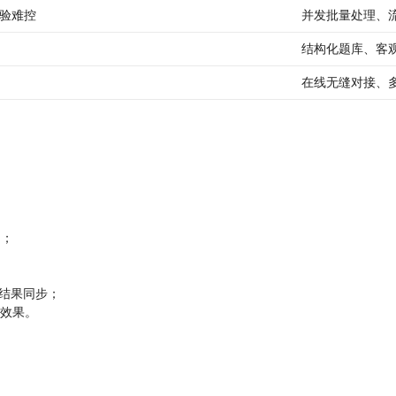
验难控
并发批量处理、
结构化题库、客
在线无缝对接、
）；
&结果同步；
效果。