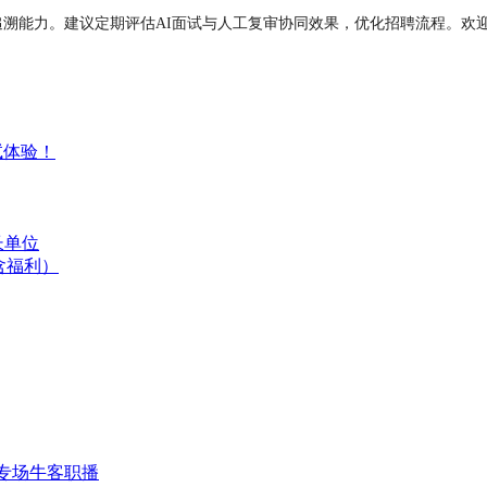
追溯能力。建议定期评估AI面试与人工复审协同效果，优化招聘流程。欢
试体验！
长单位
含福利）
专场
牛客职播