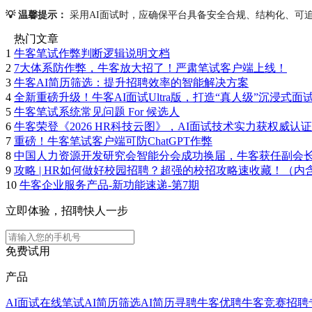
💡 温馨提示：
采用AI面试时，应确保平台具备安全合规、结构化、可
热门文章
1
牛客笔试作弊判断逻辑说明文档
2
7大体系防作弊，牛客放大招了！严肃笔试客户端上线！
3
牛客AI简历筛选：提升招聘效率的智能解决方案
4
全新重磅升级！牛客AI面试Ultra版，打造“真人级”沉浸式面
5
牛客笔试系统常见问题 For 候选人
6
牛客荣登《2026 HR科技云图》，AI面试技术实力获权威认证
7
重磅！牛客笔试客户端可防ChatGPT作弊
8
中国人力资源开发研究会智能分会成功换届，牛客获任副会
9
攻略 | HR如何做好校园招聘？超强的校招攻略速收藏！（内
10
牛客企业服务产品-新功能速递-第7期
立即体验，招聘快人一步
免费试用
产品
AI面试
在线笔试
AI简历筛选
AI简历寻聘
牛客优聘
牛客竞赛
招聘