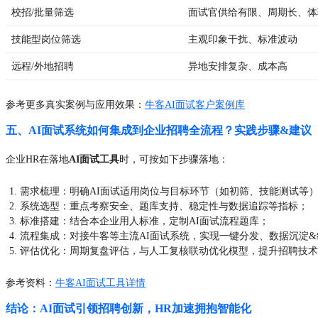
校招/批量筛选
面试官供给有限、周期长、体
技能型岗位筛选
主观印象干扰、标准波动
远程/外地招聘
异地安排复杂、成本高
参考更多真实案例与应用效果：
牛客AI面试客户案例库
五、AI面试系统如何集成到企业招聘全流程？实践步骤&建议
企业HR在落地
AI面试工具
时，可按如下步骤落地：
需求梳理：明确AI面试适用岗位与目标环节（如初筛、技能测试等
系统选型：重点考察安全、题库支持、稳定性与数据追踪等指标；
标准搭建：结合本企业用人标准，定制AI面试流程题库；
流程集成：对接牛客等主流AI面试系统，实现一键分发、数据沉淀
评估优化：周期复盘评估，与人工复核联动优化模型，提升招聘技术
参考资料：
牛客AI面试工具详情
结论：AI面试引领招聘创新，HR加速拥抱智能化