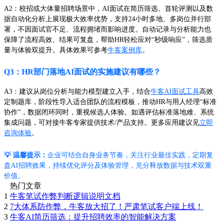
A2：校招或大体量招聘场景中，AI面试在简历筛选、首轮评测以及数
据自动化分析上展现极大效率优势，支持24小时多地、多岗位并行部
署，不因面试官不足、流程拥堵而影响进度。自动记录与分析能力也
保障了流程高效、结果可复盘，帮助HR轻松应对“秒级响应”，筛选质
量与体验双提升。具体效果可参考
牛客案例库
。
Q3：HR部门落地AI面试的实施建议有哪些？
A3：建议从岗位分析与能力模型建立入手，结合
牛客AI面试工具
高效
定制题库，阶段性导入适合团队的流程模板，推动HR与用人经理“标准
协作”，数据闭环同时，重视候选人体验。如遇评估标准落地难、系统
集成问题，可对接牛客专家提供技术/产品支持。更多应用建议见
立即
咨询体验
。
💡 温馨提示：
企业可结合自身业务节奏，关注行业最佳实践，定期复
盘AI招聘效果，持续优化评分及体验管理，充分释放数据与技术双重
价值。
热门文章
1
牛客笔试作弊判断逻辑说明文档
2
7大体系防作弊，牛客放大招了！严肃笔试客户端上线！
3
牛客AI简历筛选：提升招聘效率的智能解决方案