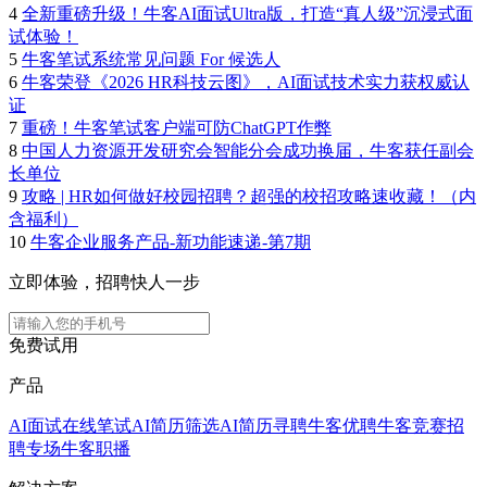
4
全新重磅升级！牛客AI面试Ultra版，打造“真人级”沉浸式面
试体验！
5
牛客笔试系统常见问题 For 候选人
6
牛客荣登《2026 HR科技云图》，AI面试技术实力获权威认
证
7
重磅！牛客笔试客户端可防ChatGPT作弊
8
中国人力资源开发研究会智能分会成功换届，牛客获任副会
长单位
9
攻略 | HR如何做好校园招聘？超强的校招攻略速收藏！（内
含福利）
10
牛客企业服务产品-新功能速递-第7期
立即体验，招聘快人一步
免费试用
产品
AI面试
在线笔试
AI简历筛选
AI简历寻聘
牛客优聘
牛客竞赛
招
聘专场
牛客职播