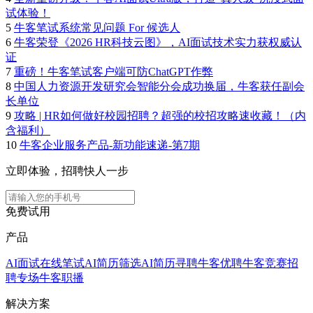
试体验！
5
牛客笔试系统常见问题 For 候选人
6
牛客荣登《2026 HR科技云图》，AI面试技术实力获权威认
证
7
重磅！牛客笔试客户端可防ChatGPT作弊
8
中国人力资源开发研究会智能分会成功换届，牛客获任副会
长单位
9
攻略 | HR如何做好校园招聘？超强的校招攻略速收藏！（内
含福利）
10
牛客企业服务产品-新功能速递-第7期
立即体验，招聘快人一步
免费试用
产品
AI面试
在线笔试
AI简历筛选
AI简历寻聘
牛客优聘
牛客竞赛
招
聘专场
牛客职播
解决方案