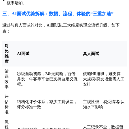
概率增加。
三、AI面试优势拆解：数据、流程、体验的“三重加速”
通过与真人面试的对比，AI面试以三大维度实现全流程升级。如下
表：
对
比
AI面试
真人面试
维
度
筛
秒级自动初筛，24h无间断，百倍
依赖HR排班，难支撑
选
并发；牛客等平台已支持自定义流
大规模/突发增量需人工
效
程。
安排
率
评
估
结构化评价体系，减少主观误差，
主观性强，易受情绪/认
标
评分标准一致
知水平影响
准
流
程
人工记录不全，数据留