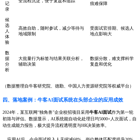
全流程沉淀，便于复盘和追踪
记
痕难保障
录
候
选
高效自助，随时参试，减少等待与
受面试官排期、候选人
人
地域限制
地点影响大
体
验
数
据
大批量行为标签与结果关联分析，
数据分散，难支撑科学
分
辅助决策
复盘和优化
析
（数据整理自牛客研究院、德勤、中国人力资源研究院等权威平台）
四、落地案例：牛客AI面试系统在头部企业的应用成效
2024年，某互联网“独角兽”企业校招项目采用
牛客AI面试
作为第一轮
初筛与评估。数据显示，AI系统能自动化处理日均5000+人次面试，自
动生成能力报告，极大提升流程透明度与HR决策效率。
应用AI后，企业面试投入人天缩减68%，岗位整体匹配度提升20%