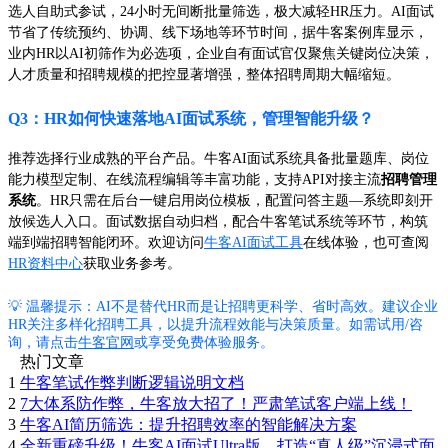
选人自助式参试，24小时无间断批量筛选，极大减轻HR压力。AI面试
节省了传统预约、协调、线下场地等环节时间，据牛客案例库显示，
业内HR以AI初筛作为必选项，企业自有面试官仅聚焦关键岗位决策，
人才质量和招聘规模的把控显著增强，整体招聘周期大幅缩短。
Q3：HR如何快速落地AI面试系统，管理智能升级？
推荐选择行业成熟的平台产品。牛客AI面试系统具备批量题库、岗位
能力模型定制、在线流程编辑等丰富功能，支持API对接主流
招聘管理
系统
。HR只需在后台一键启用岗位模板，配置问答主题—系统即刻开
放候选人入口。面试数据自动归档，配合牛客笔试系统等环节，构筑
端到端招聘智能闭环。欢迎访问
牛客AI面试工具
在线体验，也可查阅
HR资料中心
获取业务参考。
💡 温馨提示：AI不是替代HR而是让招聘更科学、省时高效。建议企业
HR关注多样化招聘工具，以提升流程效能与决策质量。如需试用/咨
询，请点击
牛客官网
或享受免费体验服务。
热门文章
1
牛客笔试作弊判断逻辑说明文档
2
7大体系防作弊，牛客放大招了！严肃笔试客户端上线！
3
牛客AI简历筛选：提升招聘效率的智能解决方案
4
全新重磅升级！牛客AI面试Ultra版，打造“真人级”沉浸式面