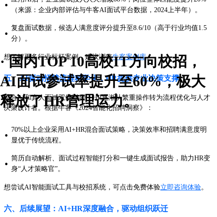
·
（来源：企业内部评估与牛客AI面试平台数据，2024上半年）。
复盘面试数据，候选人满意度评分提升至8.6/10（高于行业均值1.5
·
分）。
· 国内TOP 10高校IT方向校招，
想了解更多行业标杆案例，建议浏览
牛客案例库
。
AI面试参试率提升至60%，极大
五、AI驱动招聘流程科学化，HR提供专业决策支撑
释放了HR管理运力。
结合AI和真人面试双线融合，HR逐渐从繁重操作转为流程优化与人才
决策设计者。根据牛客《2024智能化招聘洞察》：
70%以上企业采用AI+HR混合面试策略，决策效率和招聘满意度明
·
显优于传统流程。
简历自动解析、面试过程智能打分和一键生成面试报告，助力HR变
·
身“人才策略官”。
想尝试AI智能面试工具与校招系统，可点击免费体验
立即咨询体验
。
六、后续展望：AI+HR深度融合，驱动组织跃迁