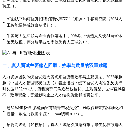
以AI驱动，推动候选人筛选、面试过程自动化和智能化，极大减轻招
聘压力。
AI面试平均可提升招聘初筛效率56%（来源：牛客研究院《2024人
·
工智能招聘成效白皮书》）。
牛客与大型互联网企业合作落地中，90%以上候选人反馈AI面试体
·
验无歧视，评分结果波动率仅为真人面试的1/4。
二、真人面试主要痛点回顾：效率与质量的双重难题
人力资源团队传统面试最大痛点来自流程效率与主观偏见。2022年脉
脉《中国人才管理现状白皮书》着重指出：线下面试人均准备及执行
时长达125分钟/人，流程跨部门沟通易被拉长。主观偏见、面试官风格
不一致等现象，普遍影响企业人才结构质量和招聘公平。
超52%HR反馈“多轮面试背调环节易失控”，难以保证流程标准化和
·
质量一致性（数据来源：HRoot调研2023）。
招聘高峰期（如校招），真人面试场次供给有限，错失优质候选人
·