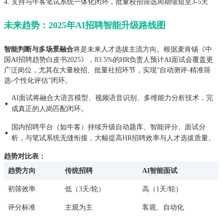
4. 支持与牛客笔试系统一体化闭环，批量校招筛选周期缩短至3-5天
未来趋势：2025年AI招聘智能升级路线图
智能判断与多场景融合
将是未来人才选拔主流方向。根据麦肯锡《中
国AI招聘趋势白皮书2025》，83.5%的HR负责人预计AI面试会覆盖更
广泛岗位，尤其在大量校招、批量社招环节，实现“自动测评-精准筛
选-个性化评估”闭环。
AI面试将融合大语言模型、视频语音识别、多维能力分析技术，完
·
成真正的人岗匹配闭环。
国内招聘平台（如牛客）持续升级自动题库、智能评分、面试分
·
析，与笔试系统无缝衔接，大幅提高HR招聘效率与人才选拔质量。
趋势对比表：
趋势方向
传统招聘
AI智能面试
初筛效率
低（3天/轮）
高（1天/轮）
评分标准
主观为主
客观、自动化