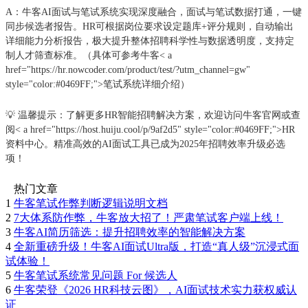
A：牛客AI面试与笔试系统实现深度融合，面试与笔试数据打通，一键
同步候选者报告。HR可根据岗位要求设定题库+评分规则，自动输出
详细能力分析报告，极大提升整体招聘科学性与数据透明度，支持定
制人才筛查标准。（具体可参考牛客< a
href="https://hr.nowcoder.com/product/test/?utm_channel=gw"
style="color:#0469FF;">笔试系统详细介绍）
💡 温馨提示：了解更多HR智能招聘解决方案，欢迎访问牛客官网或查
阅< a href="https://host.huiju.cool/p/9af2d5" style="color:#0469FF;">HR
资料中心。精准高效的AI面试工具已成为2025年招聘效率升级必选
项！
热门文章
1
牛客笔试作弊判断逻辑说明文档
2
7大体系防作弊，牛客放大招了！严肃笔试客户端上线！
3
牛客AI简历筛选：提升招聘效率的智能解决方案
4
全新重磅升级！牛客AI面试Ultra版，打造“真人级”沉浸式面
试体验！
5
牛客笔试系统常见问题 For 候选人
6
牛客荣登《2026 HR科技云图》，AI面试技术实力获权威认
证