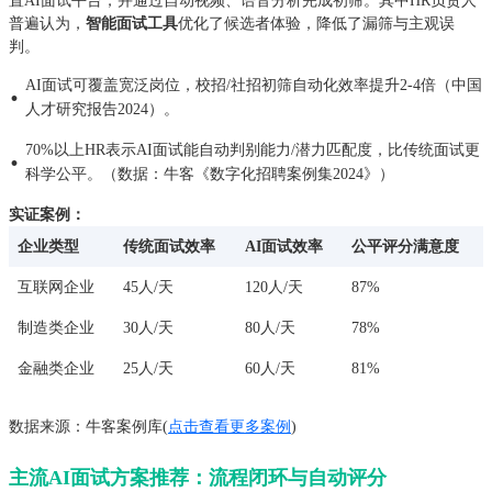
置AI面试平台，并通过自动视频、语音分析完成初筛。其中HR负责人
普遍认为，
智能面试工具
优化了候选者体验，降低了漏筛与主观误
判。
AI面试可覆盖宽泛岗位，校招/社招初筛自动化效率提升2-4倍（中国
·
人才研究报告2024）。
70%以上HR表示AI面试能自动判别能力/潜力匹配度，比传统面试更
·
科学公平。（数据：牛客《数字化招聘案例集2024》）
实证案例：
企业类型
传统面试效率
AI面试效率
公平评分满意度
互联网企业
45人/天
120人/天
87%
制造类企业
30人/天
80人/天
78%
金融类企业
25人/天
60人/天
81%
数据来源：牛客案例库(
点击查看更多案例
)
主流AI面试方案推荐：流程闭环与自动评分