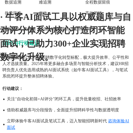
数据追溯
难追溯
全程数据留痕
批量筛选
低效
高效闭环
· 牛客AI面试工具以权威题库与自
动评分体系为核心打造闭环智能
数据来源：麦肯锡《中国AI招聘趋势白皮书2025》
面试，已助力300+企业实现招聘
结论与行动建议
数字化升级。
AI智能面试
已成为HR招聘数字化转型标配，极大提升效率、公平性和
人才选拔质量。2025年将更多融合多场景与智能分析技术，建议HR招
聘负责人优先选用成熟的AI面试系统（如牛客AI面试工具），与笔试
系统闭环提升整体招聘体验。
行动建议：
·
关注“自动化初筛+AI评分”闭环工具，提升批量校招、社招效率
·
借助权威题库与分段报告，全面提升招聘科学性与数据透明度
立即体验牛客AI面试及笔试工具，迈入智能招聘新时代
咨询体验AI
·
面试