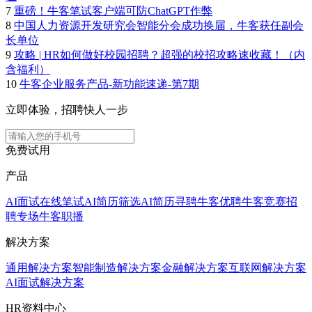
7
重磅！牛客笔试客户端可防ChatGPT作弊
8
中国人力资源开发研究会智能分会成功换届，牛客获任副会
长单位
9
攻略 | HR如何做好校园招聘？超强的校招攻略速收藏！（内
含福利）
10
牛客企业服务产品-新功能速递-第7期
立即体验，招聘快人一步
免费试用
产品
AI面试
在线笔试
AI简历筛选
AI简历寻聘
牛客优聘
牛客竞赛
招
聘专场
牛客职播
解决方案
通用解决方案
智能制造解决方案
金融解决方案
互联网解决方案
AI面试解决方案
HR资料中心