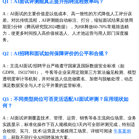
Q1：AI面试评测能真正提升招聘流程效率吗？
A：AI面试的主要价值是以低成本、高一致性的方式降低人工评分误
差。对比传统流程，AI评测能自动标注、打分，缩短面试结果反馈周
期至5分钟（腾讯研究院2024数据），为HR释放60-70%常规筛选精
力，使更多时间投入高价值候选人、人才池运营与用人部门深度服
务。
Q2：AI招聘和面试如何保障评价的公平和合规？
A：主流AI面试/招聘平台严格遵守国家及国际数据安全标准（如
GDPR、ISO27001）。牛客等企业采用定期第三方算法偏见检测、模型
透明度审计等机制，并对候选人信息做匿名、加密与脱敏处理，动态
满足数据安全与人才公平并重的监管标准。
Q3：不同类型岗位可否灵活适配AI面试评测？应用现状如
何？
A：AI面试评测覆盖技术、管理、运营、销售等各主流岗位场景。业务
实践显示，标准化操作下百人规模岗位3天内可全部评测完成，特别适
合校招、实习、技术/运营及大规模用工场景。详细可阅读
牛客案例
库
，获取不同行业AI招聘落地方案。