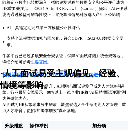
随着企业数字化转型深入，招聘评测过程的数据安全和公平评价成为
HR重要关注点。《2024 AI in HR Review》（Gartner）提出，AI评测系
统需通过模型可解释性校正，避免算法偏见对候选人产生不公影响。
·
AI工具需定期完成第三方模型公正性评估。
支持全流程数据加密与匿名化，符合GDPR、ISO27001数据安全要
·
求。
牛客平台已通过多项安全合规认证，保障AI面试评测系统合规落地，
详细介绍可参考
牛客官网
。
·人工面试易受主观偏见、经验、
招聘流程数字化升级：AI评测与HR岗位持续进化
情境等影响。
HR数字化专业能力迅速提升，AI招聘与面试评测已成为人才战略强引
擎。行业最新实践显示，90%以上一线企业HR将“AI招聘/面试评测”列
为关键能力点。
AI面试将HR从繁琐事务中解放，聚焦候选人全生命周期人才管理、重
点人才培育，使招聘“降本增效”真正落地。
升级维度
操作举例
加分项