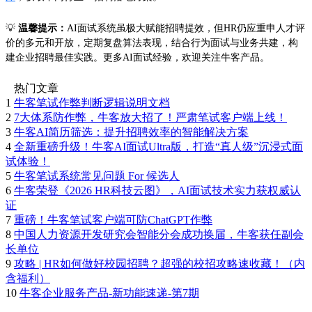
💡
温馨提示：
AI面试系统虽极大赋能招聘提效，但HR仍应重申人才评
价的多元和开放，定期复盘算法表现，结合行为面试与业务共建，构
建企业招聘最佳实践。更多AI面试经验，欢迎关注牛客产品。
热门文章
1
牛客笔试作弊判断逻辑说明文档
2
7大体系防作弊，牛客放大招了！严肃笔试客户端上线！
3
牛客AI简历筛选：提升招聘效率的智能解决方案
4
全新重磅升级！牛客AI面试Ultra版，打造“真人级”沉浸式面
试体验！
5
牛客笔试系统常见问题 For 候选人
6
牛客荣登《2026 HR科技云图》，AI面试技术实力获权威认
证
7
重磅！牛客笔试客户端可防ChatGPT作弊
8
中国人力资源开发研究会智能分会成功换届，牛客获任副会
长单位
9
攻略 | HR如何做好校园招聘？超强的校招攻略速收藏！（内
含福利）
10
牛客企业服务产品-新功能速递-第7期