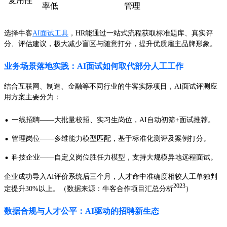
复用性
率低
管理
选择牛客
AI面试工具
，HR能通过一站式流程获取标准题库、真实评
分、评估建议，极大减少盲区与随意打分，提升优质雇主品牌形象。
业务场景落地实践：AI面试如何取代部分人工工作
结合互联网、制造、金融等不同行业的牛客实际项目，AI面试评测应
用方案主要分为：
·
一线招聘——大批量校招、实习生岗位，AI自动初筛+面试推荐。
·
管理岗位——多维能力模型匹配，基于标准化测评及案例打分。
·
科技企业——自定义岗位胜任力模型，支持大规模异地远程面试。
企业成功导入AI评价系统后三个月，人才命中准确度相较人工单独判
2023
定提升30%以上。（数据来源：牛客合作项目汇总分析
）
数据合规与人才公平：AI驱动的招聘新生态