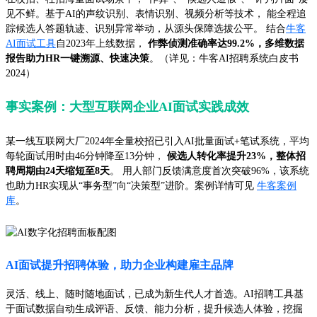
见不鲜。基于AI的声纹识别、表情识别、视频分析等技术， 能全程追
踪候选人答题轨迹、识别异常举动，从源头保障选拔公平。 结合
牛客
AI面试工具
自2023年上线数据，
作弊侦测准确率达99.2%，多维数据
报告助力HR一键溯源、快速决策
。（详见：牛客AI招聘系统白皮书
2024）
事实案例：大型互联网企业AI面试实践成效
某一线互联网大厂2024年全量校招已引入AI批量面试+笔试系统，平均
每轮面试用时由46分钟降至13分钟，
候选人转化率提升23%，整体招
聘周期由24天缩短至8天
。 用人部门反馈满意度首次突破96%，该系统
也助力HR实现从“事务型”向“决策型”进阶。案例详情可见
牛客案例
库
。
AI面试提升招聘体验，助力企业构建雇主品牌
灵活、线上、随时随地面试，已成为新生代人才首选。AI招聘工具基
于面试数据自动生成评语、反馈、能力分析，提升候选人体验，挖掘