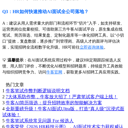
Q3：HR如何快速推动AI面试全公司落地？
A：建议从用人需求量大的部门和流程环节“切片”入手，如支持研发、
运营类岗位批量校招。可借助第三方牛客AI面试平台，原生集成在线
笔试、简历筛选、结果复盘、定制化题库等一体化招聘工具。以“小切
口”提效，复盘数据，逐步推广到管理岗、高级人才的面评与评估决
策，实现招聘全流程数字化升级。HR可前往
立即咨询体验
。
💡
温馨提示
：在AI面试系统应用过程中，建议HR定期跟踪候选人反
馈、用人部门评价，不断优化AI模型和招聘题库，持续提升工具效能
与组织招聘竞争力。访问
牛客官网
，获取更多AI招聘工具应用实践。
热门文章
1
牛客笔试作弊判断逻辑说明文档
2
7大体系防作弊，牛客放大招了！严肃笔试客户端上线！
3
牛客AI简历筛选：提升招聘效率的智能解决方案
4
全新重磅升级！牛客AI面试Ultra版，打造“真人级”沉浸式面
试体验！
5
牛客笔试系统常见问题 For 候选人
6
牛客荣登《2026 HR科技云图》，AI面试技术实力获权威认