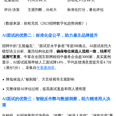
批量面试
约30分钟/人
自动化3-5分钟/人
评分/决策
主观判断，分歧大
标准化打分，量化评估
（数据来源：前程无忧《2023招聘数字化趋势洞察》）
AI面试的优势二：标准化促公平，助力雇主品牌提升
招聘中的“主观偏见”、“面试官水平参差”等是HR痛点。AI面试依托大
模型语义分析、履历结构化处理，
确保每位候选人流程一致，结果可
追溯可复查
。牛客在全国互联网校招中服务企业超3000家，真实案例
显示，AI面试延期率较人工面试降14%，平均反馈满意度提升至4.7分
（满分5分）。采集自
牛客案例库
。
·
降低候选人“被刷脸”、方言歧视等主观影响
·
完整保留AI评估过程，提高面试复盘和用人透明度
AI面试的优势三：智能反作弊与数据洞察，助力精准用人决
策
在校招、社招海量面试场景中，“作弊”、“候选人造假”、“评判片面”屡