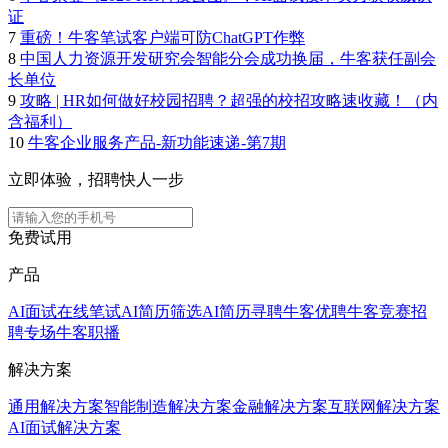
证
7
重磅！牛客笔试客户端可防ChatGPT作弊
8
中国人力资源开发研究会智能分会成功换届，牛客获任副会
长单位
9
攻略 | HR如何做好校园招聘？超强的校招攻略速收藏！（内
含福利）
10
牛客企业服务产品-新功能速递-第7期
立即体验，招聘快人一步
免费试用
产品
AI面试
在线笔试
AI简历筛选
AI简历寻聘
牛客优聘
牛客竞赛
招
聘专场
牛客职播
解决方案
通用解决方案
智能制造解决方案
金融解决方案
互联网解决方案
AI面试解决方案