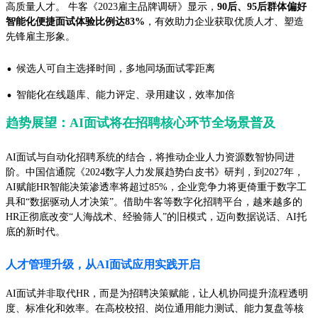
高质量人才。 牛客《2023雇主品牌调研》显示，
90后、95后群体偏好
智能化便捷面试体验比例达83%
，有效助力企业获取优质人才、塑造
先锋雇主形象。
·
候选人可自主选择时间，多地同场面试零距离
·
智能化在线题库、能力评定、录用建议，效率加倍
趋势展望：AI面试将在招聘核心环节全场景普及
AI面试与自动化招聘系统的结合，将推动企业人力资源数智协同进
阶。中国信通院《2024数字人力发展趋势白皮书》研判，到2027年，
AI赋能HR智能决策渗透率将超过85%，企业竞争力将更倚重于数字工
具和“数据驱动人才决策”。借助牛客等数字化招聘平台，越来越多的
HR正彻底改变“人海战术、经验筛人”的旧模式，迈向数据说话、AI托
底的新时代。
人才管理升级，从AI面试应用实践开启
AI面试并非取代HR，而是为招聘决策赋能，让人机协同提升流程透明
度、标准化和效率。在高校校招、岗位通用能力测试、能力复盘等核