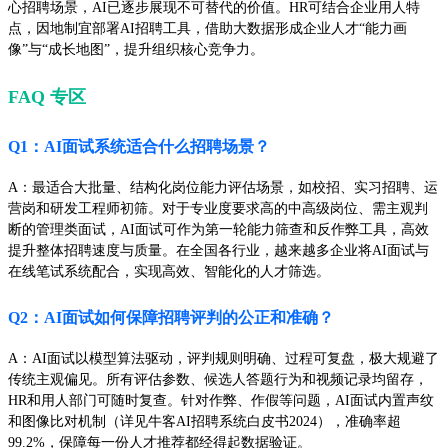
心招聘场景，AI已逐步展现不可替代的价值。HR可结合企业用人特
点，因地制宜部署AI招聘工具，借助大数据形成企业人才“能力画
像”与“成长地图”，提升组织核心竞争力。
FAQ 专区
Q1：AI面试系统适合什么招聘场景？
A：最适合大批量、结构化岗位能力评估场景，如校招、实习招聘、运
营岗和研发工程师初筛。对于专业度要求高的中高级岗位、需主观判
断的管理类面试，AI面试可作为第一轮能力筛查和反作弊工具，高效
提升整体招聘速度与质量。在全国各行业，越来越多企业将AI面试与
在线笔试系统配合，实现高效、智能化的人才筛选。
Q2：AI面试如何保障招聘评判的公正和准确？
A：AI面试以模型算法驱动，评判规则明确、过程可复盘，极大规避了
传统主观偏见。所有评估参数、候选人答题行为和视频记录均留存，
HR和用人部门可随时复查。针对作弊、作假等问题，AI面试内置声纹
和图像比对机制（详见牛客AI招聘系统白皮书2024），准确率超
99.2%，保障每一份人才推荐都经得起数据验证。