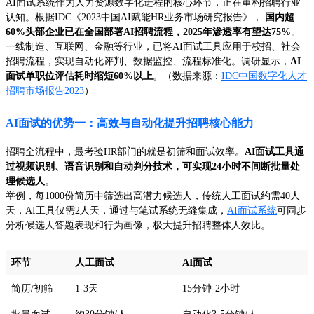
AI面试系统作为人力资源数字化进程的核心环节，正在重构招聘行业
认知。根据IDC《2023中国AI赋能HR业务市场研究报告》，
国内超
60%头部企业已在全国部署AI招聘流程，2025年渗透率有望达75%
。
一线制造、互联网、金融等行业，已将AI面试工具应用于校招、社会
招聘流程，实现自动化评判、数据监控、流程标准化。调研显示，
AI
面试单职位评估耗时缩短60%以上
。（数据来源：
IDC中国数字化人才
招聘市场报告2023
）
AI面试的优势一：高效与自动化提升招聘核心能力
招聘全流程中，最考验HR部门的就是初筛和面试效率。
AI面试工具通
过视频识别、语音识别和自动判分技术，可实现24小时不间断批量处
理候选人
。
举例，每1000份简历中筛选出高潜力候选人，传统人工面试约需40人
天，AI工具仅需2人天，通过与笔试系统无缝集成，
AI面试系统
可同步
分析候选人答题表现和行为画像，极大提升招聘整体人效比。
环节
人工面试
AI面试
简历/初筛
1-3天
15分钟-2小时