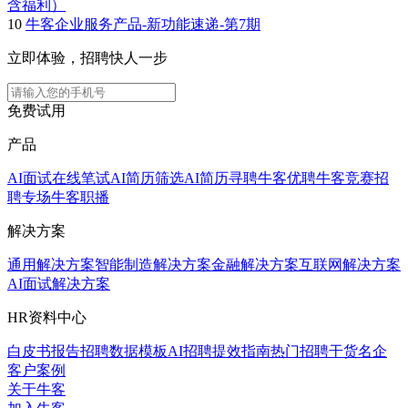
含福利）
10
牛客企业服务产品-新功能速递-第7期
立即体验，招聘快人一步
免费试用
产品
AI面试
在线笔试
AI简历筛选
AI简历寻聘
牛客优聘
牛客竞赛
招
聘专场
牛客职播
解决方案
通用解决方案
智能制造解决方案
金融解决方案
互联网解决方案
AI面试解决方案
HR资料中心
白皮书报告
招聘数据模板
AI招聘提效指南
热门招聘干货
名企
客户案例
关于牛客