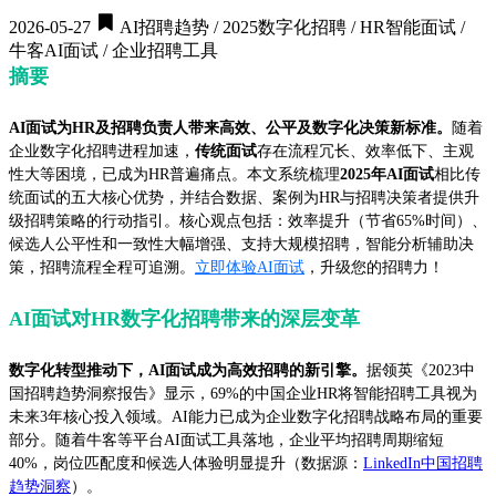
2026-05-27
AI招聘趋势 / 2025数字化招聘 / HR智能面试 /
牛客AI面试 / 企业招聘工具
摘要
AI面试为HR及招聘负责人带来高效、公平及数字化决策新标准。
随着
企业数字化招聘进程加速，
传统面试
存在流程冗长、效率低下、主观
性大等困境，已成为HR普遍痛点。本文系统梳理
2025年AI面试
相比传
统面试的五大核心优势，并结合数据、案例为HR与招聘决策者提供升
级招聘策略的行动指引。核心观点包括：效率提升（节省65%时间）、
候选人公平性和一致性大幅增强、支持大规模招聘，智能分析辅助决
策，招聘流程全程可追溯。
立即体验AI面试
，升级您的招聘力！
AI面试对HR数字化招聘带来的深层变革
数字化转型推动下，AI面试成为高效招聘的新引擎。
据领英《2023中
国招聘趋势洞察报告》显示，69%的中国企业HR将智能招聘工具视为
未来3年核心投入领域。AI能力已成为企业数字化招聘战略布局的重要
部分。随着牛客等平台AI面试工具落地，企业平均招聘周期缩短
40%，岗位匹配度和候选人体验明显提升（数据源：
LinkedIn中国招聘
趋势洞察
）。