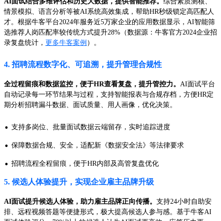
AI面试结合多维评估和历史大数据，提供智能推荐。
综合素质测核、
情景模拟、语言分析等被AI系统高效集成，帮助HR秒级锁定高匹配人
才。根据牛客平台2024年服务近5万家企业的应用数据显示，AI智能筛
选推荐人岗匹配率较传统方式提升28%（数据源：牛客官方2024企业招
录复盘统计，
更多牛客案例
）。
4. 招聘流程数字化、可追溯，提升管理合规性
全过程留痕和数据监控，便于HR查看复盘，提升管控力。
AI面试平台
自动记录每一环节结果与过程，支持智能报表与合规存档，方便HR定
期分析招聘漏斗数据、面试质量、用人画像，优化决策。
·
支持多岗位、批量面试数据云端留存，实时追踪进度
·
保障数据合规、安全，适配新《数据安全法》等法律要求
·
招聘流程全程留痕，便于HR内部及高管复盘优化
5. 候选人体验提升，实现企业雇主品牌升级
AI面试提升候选人体验，助力雇主品牌正向传播。
支持24小时自助安
排、远程视频答题等便捷形式，极大提高候选人参与感。基于牛客AI