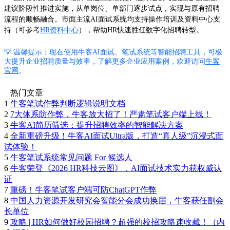
建议阶段性推进实施，从单岗位、单部门逐步试点，实现与原有招聘
流程的顺畅融合。市面主流AI面试系统均支持操作培训及资料中心支
持（可参考
HR资料中心
），帮助HR快速胜任数字化招聘转型。
💡 温馨提示：现在使用牛客AI面试、笔试系统等智能招聘工具，可极
大提升企业招聘质量与效率，了解更多企业应用案例，欢迎访问
牛客
官网
。
热门文章
1
牛客笔试作弊判断逻辑说明文档
2
7大体系防作弊，牛客放大招了！严肃笔试客户端上线！
3
牛客AI简历筛选：提升招聘效率的智能解决方案
4
全新重磅升级！牛客AI面试Ultra版，打造“真人级”沉浸式面
试体验！
5
牛客笔试系统常见问题 For 候选人
6
牛客荣登《2026 HR科技云图》，AI面试技术实力获权威认
证
7
重磅！牛客笔试客户端可防ChatGPT作弊
8
中国人力资源开发研究会智能分会成功换届，牛客获任副会
长单位
9
攻略 | HR如何做好校园招聘？超强的校招攻略速收藏！（内