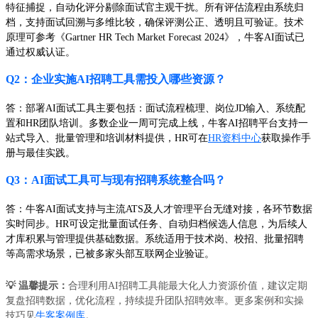
特征捕捉，自动化评分剔除面试官主观干扰。所有评估流程由系统归
档，支持面试回溯与多维比较，确保评测公正、透明且可验证。技术
原理可参考《Gartner HR Tech Market Forecast 2024》，牛客AI面试已
通过权威认证。
Q2：企业实施AI招聘工具需投入哪些资源？
答：部署AI面试工具主要包括：面试流程梳理、岗位JD输入、系统配
置和HR团队培训。多数企业一周可完成上线，牛客AI招聘平台支持一
站式导入、批量管理和培训材料提供，HR可在
HR资料中心
获取操作手
册与最佳实践。
Q3：AI面试工具可与现有招聘系统整合吗？
答：牛客AI面试支持与主流ATS及人才管理平台无缝对接，各环节数据
实时同步。HR可设定批量面试任务、自动归档候选人信息，为后续人
才库积累与管理提供基础数据。系统适用于技术岗、校招、批量招聘
等高需求场景，已被多家头部互联网企业验证。
💡 温馨提示：
合理利用AI招聘工具能最大化人力资源价值，建议定期
复盘招聘数据，优化流程，持续提升团队招聘效率。更多案例和实操
技巧见
牛客案例库
。