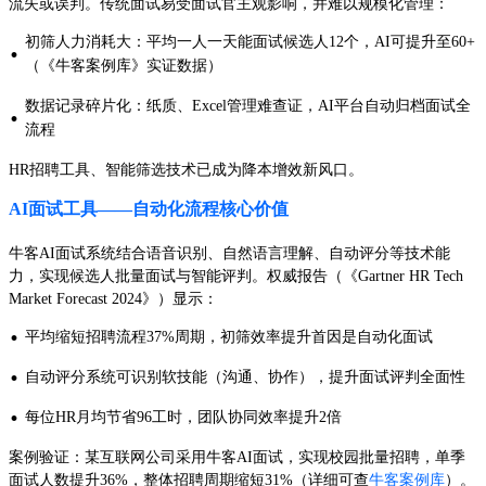
流失或误判。传统面试易受面试官主观影响，并难以规模化管理：
初筛人力消耗大：平均一人一天能面试候选人12个，AI可提升至60+
·
（《牛客案例库》实证数据）
数据记录碎片化：纸质、Excel管理难查证，AI平台自动归档面试全
·
流程
HR招聘工具、智能筛选技术已成为降本增效新风口。
AI面试工具——自动化流程核心价值
牛客AI面试系统结合语音识别、自然语言理解、自动评分等技术能
力，实现候选人批量面试与智能评判。权威报告（《Gartner HR Tech
Market Forecast 2024》）显示：
·
平均缩短招聘流程37%周期，初筛效率提升首因是自动化面试
·
自动评分系统可识别软技能（沟通、协作），提升面试评判全面性
·
每位HR月均节省96工时，团队协同效率提升2倍
案例验证：某互联网公司采用牛客AI面试，实现校园批量招聘，单季
面试人数提升36%，整体招聘周期缩短31%（详细可查
牛客案例库
）。