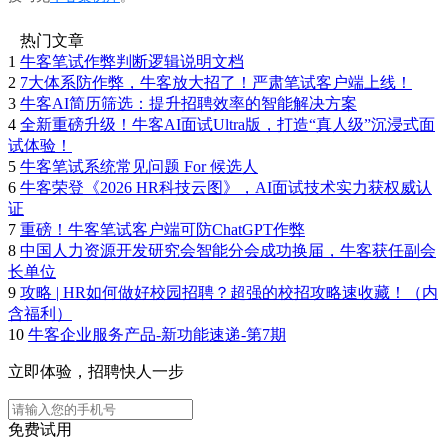
热门文章
1
牛客笔试作弊判断逻辑说明文档
2
7大体系防作弊，牛客放大招了！严肃笔试客户端上线！
3
牛客AI简历筛选：提升招聘效率的智能解决方案
4
全新重磅升级！牛客AI面试Ultra版，打造“真人级”沉浸式面
试体验！
5
牛客笔试系统常见问题 For 候选人
6
牛客荣登《2026 HR科技云图》，AI面试技术实力获权威认
证
7
重磅！牛客笔试客户端可防ChatGPT作弊
8
中国人力资源开发研究会智能分会成功换届，牛客获任副会
长单位
9
攻略 | HR如何做好校园招聘？超强的校招攻略速收藏！（内
含福利）
10
牛客企业服务产品-新功能速递-第7期
立即体验，招聘快人一步
免费试用