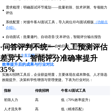
需求梳理：明确面试环节规划——批量初筛、技术评测、专项能力
·
评估
系统配置：对接牛客AI面试工具，导入岗位JD与面试模版
（功能点
·
介绍）
·
自动面试：批量邀约、自动语音/文本评估，智能评分输出报告
·
·问答评判不统一：人工预测评估
人才决策：数据画像辅助决策、自动归档、团队共享
HR可以参考
牛客官网
获取更多资料。
差异大，智能评分准确率提升
效率提升后的成果与行业对比
35%
实施AI招聘工具后，企业获益明显，主要体现在成本降低、人才筛选
效能提升、决策科学性增强与管理便捷。下表为行业对比：
指标
传统招聘
牛客AI面试工具
初筛人力
高
低（70%效率提升）
人才流失率
高
低（精准匹配）