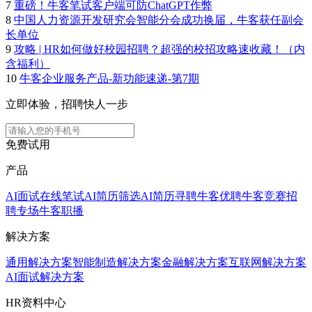
7
重磅！牛客笔试客户端可防ChatGPT作弊
8
中国人力资源开发研究会智能分会成功换届，牛客获任副会
长单位
9
攻略 | HR如何做好校园招聘？超强的校招攻略速收藏！（内
含福利）
10
牛客企业服务产品-新功能速递-第7期
立即体验，招聘快人一步
免费试用
产品
AI面试
在线笔试
AI简历筛选
AI简历寻聘
牛客优聘
牛客竞赛
招
聘专场
牛客职播
解决方案
通用解决方案
智能制造解决方案
金融解决方案
互联网解决方案
AI面试解决方案
HR资料中心