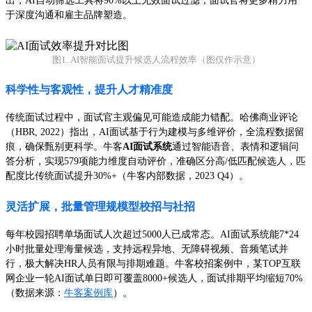
出，AI自动筛选工具将90%以上无效面试过滤，面试官将更多精力用
于深度沟通和雇主品牌塑造。
图1. AI智能面试提升候选人流程效率（图仅作示意）
科学性与客观性，提升人才精准度
传统面试过程中，面试官主观偏见可能造成能力错配。哈佛商业评论
（HBR, 2022）指出，AI面试基于行为建模与多维评价，全流程数据留
痕，确保甄别更科学。牛客
AI面试系统
通过智能语音、表情和逻辑问
答分析，实现579项能力维度自动评价，准确区分高/低匹配候选人，匹
配度比传统面试提升30%+（牛客内部数据，2023 Q4）。
灵活扩展，批量管理规模型校招与社招
每年校园招聘单场面试人次超过5000人已成常态。AI面试系统能7*24
小时批量处理海量候选，支持远程异地、无障碍视频、音频笔试并
行，极大解决HR人员有限与排期难题。牛客校招案例中，某TOP互联
网企业一轮AI面试单日即可覆盖8000+候选人，面试排期平均缩短70%
（数据来源：
牛客案例库
）。