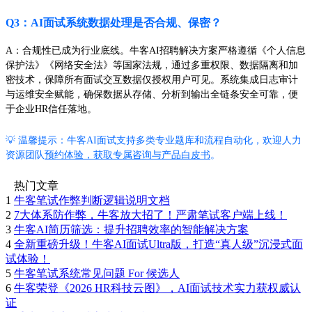
Q3：AI面试系统数据处理是否合规、保密？
A：合规性已成为行业底线。牛客AI招聘解决方案严格遵循《个人信息
保护法》《网络安全法》等国家法规，通过多重权限、数据隔离和加
密技术，保障所有面试交互数据仅授权用户可见。系统集成日志审计
与运维安全赋能，确保数据从存储、分析到输出全链条安全可靠，便
于企业HR信任落地。
💡 温馨提示：牛客AI面试支持多类专业题库和流程自动化，欢迎人力
资源团队
预约体验，获取专属咨询与产品白皮书
。
热门文章
1
牛客笔试作弊判断逻辑说明文档
2
7大体系防作弊，牛客放大招了！严肃笔试客户端上线！
3
牛客AI简历筛选：提升招聘效率的智能解决方案
4
全新重磅升级！牛客AI面试Ultra版，打造“真人级”沉浸式面
试体验！
5
牛客笔试系统常见问题 For 候选人
6
牛客荣登《2026 HR科技云图》，AI面试技术实力获权威认
证