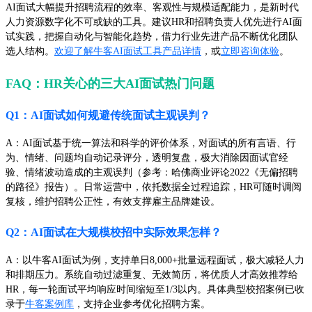
AI面试大幅提升招聘流程的效率、客观性与规模适配能力，是新时代
人力资源数字化不可或缺的工具。建议HR和招聘负责人优先进行AI面
试实践，把握自动化与智能化趋势，借力行业先进产品不断优化团队
选人结构。
欢迎了解牛客AI面试工具产品详情
，或
立即咨询体验
。
FAQ：HR关心的三大AI面试热门问题
Q1：AI面试如何规避传统面试主观误判？
A：AI面试基于统一算法和科学的评价体系，对面试的所有言语、行
为、情绪、问题均自动记录评分，透明复盘，极大消除因面试官经
验、情绪波动造成的主观误判（参考：哈佛商业评论2022《无偏招聘
的路径》报告）。日常运营中，依托数据全过程追踪，HR可随时调阅
复核，维护招聘公正性，有效支撑雇主品牌建设。
Q2：AI面试在大规模校招中实际效果怎样？
A：以牛客AI面试为例，支持单日8,000+批量远程面试，极大减轻人力
和排期压力。系统自动过滤重复、无效简历，将优质人才高效推荐给
HR，每一轮面试平均响应时间缩短至1/3以内。具体典型校招案例已收
录于
牛客案例库
，支持企业参考优化招聘方案。