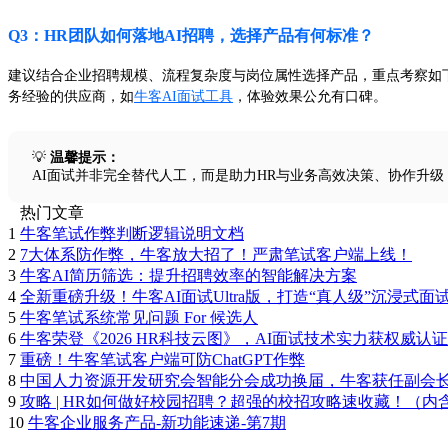
Q3：HR团队如何落地AI招聘，选择产品有何标准？
建议结合企业招聘规模、流程复杂度与岗位属性选择产品，重点考察如下要
务经验的供应商，如
牛客AI面试工具
，体验效果公允有口碑。
💡
温馨提示：
AI面试并非完全替代人工，而是助力HR与业务高效决策、协作升
热门文章
1
牛客笔试作弊判断逻辑说明文档
2
7大体系防作弊，牛客放大招了！严肃笔试客户端上线！
3
牛客AI简历筛选：提升招聘效率的智能解决方案
4
全新重磅升级！牛客AI面试Ultra版，打造“真人级”沉浸式面
5
牛客笔试系统常见问题 For 候选人
6
牛客荣登《2026 HR科技云图》，AI面试技术实力获权威认证
7
重磅！牛客笔试客户端可防ChatGPT作弊
8
中国人力资源开发研究会智能分会成功换届，牛客获任副会
9
攻略 | HR如何做好校园招聘？超强的校招攻略速收藏！（内
10
牛客企业服务产品-新功能速递-第7期