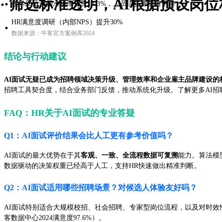
·
· 筛选标准透明，AI根据预设岗
技术岗位录用准确率上升18.3%，人员流失率显著下降
HR满意度调研（内部NPS）提升30%
·
数据来源：牛客官方案例库2024
结论与行动建议
AI面试无疑已成为招聘领域决策升级、管理效率和企业雇主品牌建设的
招聘工具契合度，结合业务部门反馈，推动系统化升级。了解更多AI招
FAQ：HR关于AI面试的专业答疑
Q1：AI面试评价结果会比人工更有参考价值吗？
AI面试的最大优势在于其
客观、一致、全流程数据可复溯
能力。算法模
数据驱动的决策权重已经高于人工，支持HR快速做出精准判断。
Q2：AI面试适用哪些招聘场景？对候选人体验友好吗？
AI面试特别适合大规模校招、社会招聘、专家型岗位流程，以及对时
客数据中心2024满意度97.6%）。