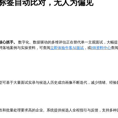
位标签自动比对，无人为偏见
核心抓手。
数字化、数据驱动的多维评估正在替代单一主观面试，大幅提
聘落地案例与实操资料，可查阅
立即体验牛客AI面试
，或
HR资料中心
查
型可基于大量面试实录与候选人历史成功画像不断迭代，减少情绪、经验
效性和批量处理要求高的企业。系统提供候选人全程指引与反馈，支持多种