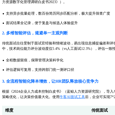
力资源数字化管理调研白皮书2023》）。
·
支持异步批量处理，数百份简历同步匹配分析，极大提升筛查广度
·
面试结果全记录，便于复盘与候选人体验提升
2. 多维智能评估，规避单一主观判断
传统面试往往受制于面试官经验和情绪波动，易出现信息捕捉偏差和评价
中，技术岗位能力评分波动度仅5.4%（vs人工面试12.3%），评估一致
·
全程数据留痕，保障管理决策科学化
·
评估逻辑可复用，支持跨部门统一测评口径
3. 全流程智能化降本增效，让HR团队释放核心竞争力
根据《2024企业人力成本控制白皮书》（蓝鲸人力资源研究院），导入A
策略优化，让决策价值最大化。使用
牛客AI面试工具
后，企业可实现7*
维度
传统面试