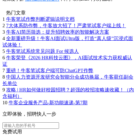
热门文章
1
牛客笔试作弊判断逻辑说明文档
2
7大体系防作弊，牛客放大招了！严肃笔试客户端上线！
3
牛客AI简历筛选：提升招聘效率的智能解决方案
4
全新重磅升级！牛客AI面试Ultra版，打造“真人级”沉浸式面
试体验！
5
牛客笔试系统常见问题 For 候选人
6
牛客荣登《2026 HR科技云图》，AI面试技术实力获权威认
证
7
重磅！牛客笔试客户端可防ChatGPT作弊
8
中国人力资源开发研究会智能分会成功换届，牛客获任副会
长单位
9
攻略 | HR如何做好校园招聘？超强的校招攻略速收藏！（内
含福利）
10
牛客企业服务产品-新功能速递-第7期
立即体验，招聘快人一步
免费试用