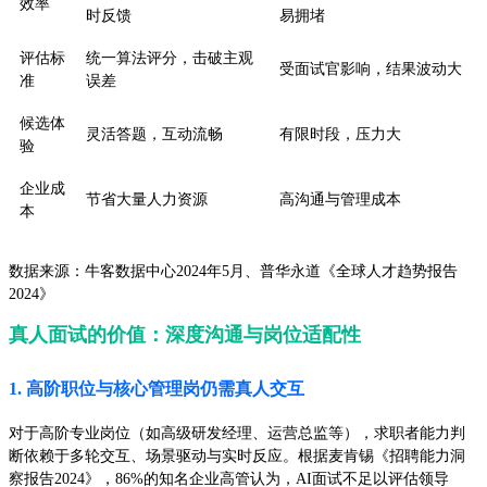
效率
时反馈
易拥堵
评估标
统一算法评分，击破主观
受面试官影响，结果波动大
准
误差
候选体
灵活答题，互动流畅
有限时段，压力大
验
企业成
节省大量人力资源
高沟通与管理成本
本
数据来源：牛客数据中心2024年5月、普华永道《全球人才趋势报告
2024》
真人面试的价值：深度沟通与岗位适配性
1. 高阶职位与核心管理岗仍需真人交互
对于高阶专业岗位（如高级研发经理、运营总监等），求职者能力判
断依赖于多轮交互、场景驱动与实时反应。根据麦肯锡《招聘能力洞
察报告2024》，86%的知名企业高管认为，AI面试不足以评估领导