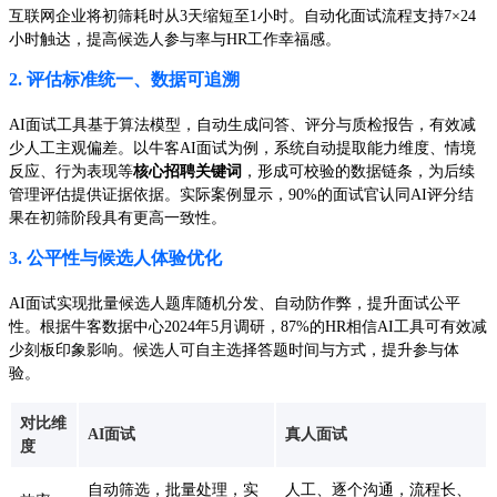
互联网企业将初筛耗时从3天缩短至1小时。自动化面试流程支持7×24
小时触达，提高候选人参与率与HR工作幸福感。
2. 评估标准统一、数据可追溯
AI面试工具基于算法模型，自动生成问答、评分与质检报告，有效减
少人工主观偏差。以牛客AI面试为例，系统自动提取能力维度、情境
反应、行为表现等
核心招聘关键词
，形成可校验的数据链条，为后续
管理评估提供证据依据。实际案例显示，90%的面试官认同AI评分结
果在初筛阶段具有更高一致性。
3. 公平性与候选人体验优化
AI面试实现批量候选人题库随机分发、自动防作弊，提升面试公平
性。根据牛客数据中心2024年5月调研，87%的HR相信AI工具可有效减
少刻板印象影响。候选人可自主选择答题时间与方式，提升参与体
验。
对比维
AI面试
真人面试
度
自动筛选，批量处理，实
人工、逐个沟通，流程长、