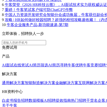
6
牛客荣登《2026 HR科技云图》，AI面试技术实力获权威认证
7
重磅！牛客笔试客户端可防ChatGPT作弊
8
中国人力资源开发研究会智能分会成功换届，牛客获任副会
9
攻略 | HR如何做好校园招聘？超强的校招攻略速收藏！（内
10
牛客企业服务产品-新功能速递-第7期
立即体验，招聘快人一步
免费试用
产品
AI面试
在线笔试
AI简历筛选
AI简历寻聘
牛客优聘
牛客竞赛
招聘
解决方案
通用解决方案
智能制造解决方案
金融解决方案
互联网解决方案
HR资料中心
白皮书报告
招聘数据模板
AI招聘提效指南
热门招聘干货
名企客
关于牛客