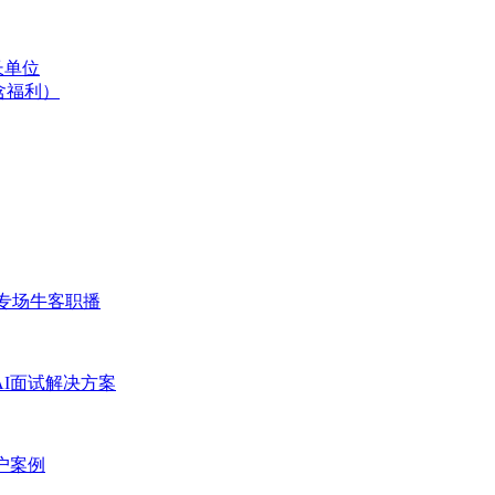
长单位
含福利）
专场
牛客职播
AI面试解决方案
户案例