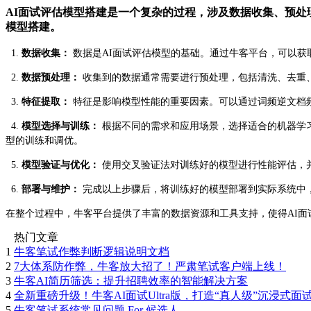
AI面试评估模型搭建是一个复杂的过程，涉及数据收集、预处
模型搭建。
1.
数据收集：
数据是AI面试评估模型的基础。通过牛客平台，可以获
2.
数据预处理：
收集到的数据通常需要进行预处理，包括清洗、去重、
3.
特征提取：
特征是影响模型性能的重要因素。可以通过词频逆文档频率（T
4.
模型选择与训练：
根据不同的需求和应用场景，选择适合的机器学习
型的训练和调优。
5.
模型验证与优化：
使用交叉验证法对训练好的模型进行性能评估，
6.
部署与维护：
完成以上步骤后，将训练好的模型部署到实际系统中
在整个过程中，牛客平台提供了丰富的数据资源和工具支持，使得AI
热门文章
1
牛客笔试作弊判断逻辑说明文档
2
7大体系防作弊，牛客放大招了！严肃笔试客户端上线！
3
牛客AI简历筛选：提升招聘效率的智能解决方案
4
全新重磅升级！牛客AI面试Ultra版，打造“真人级”沉浸式面
5
牛客笔试系统常见问题 For 候选人