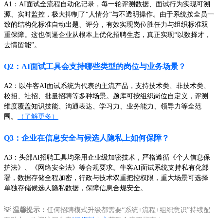
A1：AI面试全流程自动化记录，每一轮评测数据、面试行为实现可溯
源、实时监控，极大抑制了“人情分”与不透明操作。由于系统按全员一
致的结构化标准自动出题、评分，有效实现岗位胜任力与组织标准双
重保障。这也倒逼企业从根本上优化招聘生态，真正实现“以数择才，
去情留能”。
Q2：AI面试工具会支持哪些类型的岗位与业务场景？
A2：以牛客AI面试系统为代表的主流产品，支持技术类、非技术类、
校招、社招、批量招聘等多种场景。题库可按组织岗位自定义，评测
维度覆盖知识技能、沟通表达、学习力、业务能力、领导力等全范
围。
（了解更多）
Q3：企业在信息安全与候选人隐私上如何保障？
A3：头部AI招聘工具均采用企业级加密技术，严格遵循《个人信息保
护法》、《网络安全法》等合规要求。牛客AI面试系统支持私有化部
署，数据存储全程加密，行政与技术双重把控权限，重大场景可选择
单独存储候选人隐私数据，保障信息合规安全。
💡 温馨提示：
任何招聘模式升级都需要“系统+流程+组织意识”持续配