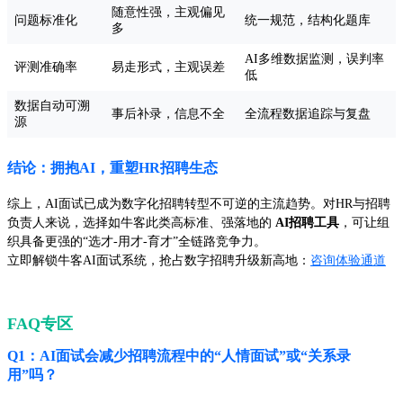
随意性强，主观偏见
问题标准化
统一规范，结构化题库
多
AI多维数据监测，误判率
评测准确率
易走形式，主观误差
低
数据自动可溯
事后补录，信息不全
全流程数据追踪与复盘
源
结论：拥抱AI，重塑HR招聘生态
综上，AI面试已成为数字化招聘转型不可逆的主流趋势。对HR与招聘
负责人来说，选择如牛客此类高标准、强落地的
AI招聘工具
，可让组
织具备更强的“选才-用才-育才”全链路竞争力。
立即解锁牛客AI面试系统，抢占数字招聘升级新高地：
咨询体验通道
FAQ专区
Q1：AI面试会减少招聘流程中的“人情面试”或“关系录
用”吗？