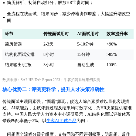
·
简历解析、初筛自动打分，解放HR宝贵时间；
全流程在线面试、结果同步，减少跨地协作摩擦，大幅提升增效空
·
间
环节
传统面试用时
AI面试用时
效率提升率
简历筛选
2-3天
5-10分钟
>90%
结构化面试安排
8小时
15分钟
>85%
结果输出/汇报
3小时
自动生成
100%
数据来源：SAP HR Tech Report 2023；牛客招聘系统用例实测
核心优势二：评测更科学，提升人才决策准确性
传统面试主观因素强，“面霸”频现，候选人综合素质难以量化客观描
述。AI赋能后，面试评测过程及结果均可数字化，为HR决策提供精准
支持。中国人民大学人力资本中心调研显示，AI结构化面试评价体系
错误匹配率低于3%。以
牛客AI面试产品
为例：
问题库全流程分级分维度，支持同岗不同评测权重，防刷题、反作