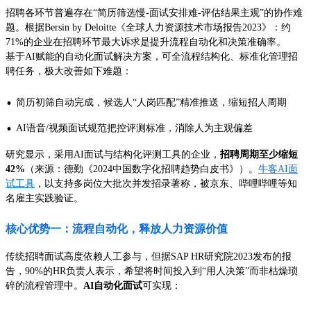
招聘各环节普遍存在“简历筛选慢-面试安排难-评估结果主观”的协作难
题。根据Bersin by Deloitte《全球人力资源技术市场报告2023》：约
71%的企业在招聘环节最大诉求是提升流程自动化和决策准确率。
基于AI赋能的自动化面试解决方案，可全流程结构化、标准化管理招
聘任务，极大改善如下难题：
·
简历初筛自动完成，候选人“人岗匹配”精准推送，缩短招人周期
·
AI语音/视频面试规范把控评测标准，消除人为主观偏差
研究显示，采用AI面试与结构化评测工具的企业，
招聘周期至少缩短
42%
（来源：德勤《2024中国数字化招聘趋势白皮书》）。
牛客AI面
试工具
，以支持多岗位大批次并发招录著称，被京东、哔哩哔哩等知
名雇主实践验证。
核心优势一：流程自动化，释放人力资源价值
传统招聘面试高度依赖人工参与，但据SAP HR研究院2023发布的报
告，90%的HR负责人表示，希望将时间投入到“用人决策”而非枯燥琐
碎的流程管理中。
AI自动化面试
可实现：