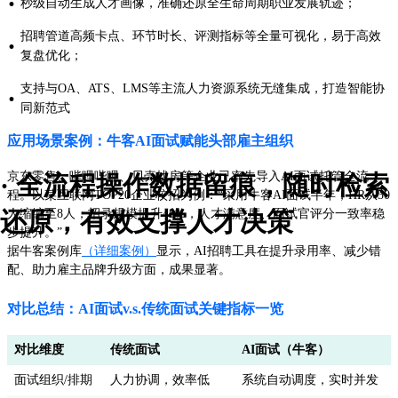
·
秒级自动生成人才画像，准确还原全生命周期职业发展轨迹；
招聘管道高频卡点、环节时长、评测指标等全量可视化，易于高效
·
复盘优化；
支持与OA、ATS、LMS等主流人力资源系统无缝集成，打造智能协
·
同新范式
应用场景案例：牛客AI面试赋能头部雇主组织
京东零售、哔哩哔哩、贝壳找房等企业已率先导入AI面试托管全流
· 全流程操作数据留痕，随时检索
程。以某互联网TOP20企业校招为例：“采用牛客AI面试半年，HR从50
还原，有效支撑人才决策
人缩编至8人，招录规模提升48%，人才满意度、面试官评分一致率稳
步提升。”
据牛客案例库
（详细案例）
显示，AI招聘工具在提升录用率、减少错
配、助力雇主品牌升级方面，成果显著。
对比总结：AI面试v.s.传统面试关键指标一览
对比维度
传统面试
AI面试（牛客）
面试组织/排期
人力协调，效率低
系统自动调度，实时并发