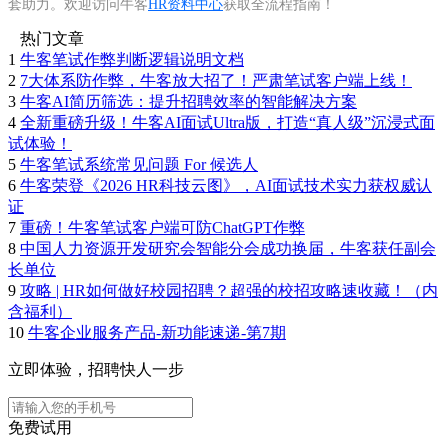
套助力。欢迎访问牛客
HR资料中心
获取全流程指南！
热门文章
1
牛客笔试作弊判断逻辑说明文档
2
7大体系防作弊，牛客放大招了！严肃笔试客户端上线！
3
牛客AI简历筛选：提升招聘效率的智能解决方案
4
全新重磅升级！牛客AI面试Ultra版，打造“真人级”沉浸式面
试体验！
5
牛客笔试系统常见问题 For 候选人
6
牛客荣登《2026 HR科技云图》，AI面试技术实力获权威认
证
7
重磅！牛客笔试客户端可防ChatGPT作弊
8
中国人力资源开发研究会智能分会成功换届，牛客获任副会
长单位
9
攻略 | HR如何做好校园招聘？超强的校招攻略速收藏！（内
含福利）
10
牛客企业服务产品-新功能速递-第7期
立即体验，招聘快人一步
免费试用