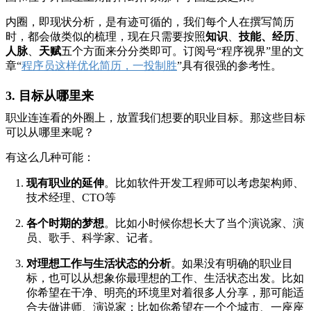
内圈，即现状分析，是有迹可循的，我们每个人在撰写简历
时，都会做类似的梳理，现在只需要按照
知识
、
技能
、
经历
、
人脉
、
天赋
五个方面来分分类即可。订阅号“程序视界”里的文
章“
程序员这样优化简历，一投制胜
”具有很强的参考性。
3. 目标从哪里来
职业连连看的外圈上，放置我们想要的职业目标。那这些目标
可以从哪里来呢？
有这么几种可能：
现有职业的延伸
。比如软件开发工程师可以考虑架构师、
技术经理、CTO等
各个时期的梦想
。比如小时候你想长大了当个演说家、演
员、歌手、科学家、记者。
对理想工作与生活状态的分析
。如果没有明确的职业目
标，也可以从想象你最理想的工作、生活状态出发。比如
你希望在干净、明亮的环境里对着很多人分享，那可能适
合去做讲师、演说家；比如你希望在一个个城市、一座座