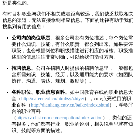
析是类似的。
有时目标职业与我们不相关或者距离较远，我们缺乏获取相关
信息的渠道，无法直接拿到相应信息。下面的途径有助于我们
搜集到有用的信息：
公司内的岗位职责
。很多公司都有岗位描述，每个岗位需
要什么知识、技能，有什么职责，都会列出来。如果要评
职级，也会根据岗位和职级描述进行相应的考核。职级描
述里的信息往往非常明确，可以给我们指引方向。
招聘信息
。公司在招聘人时提供的招聘信息里，一般都包
含所需知识、技能、经历，以及通用能力的要求（如团队
协作、沟通、表达、规划、激励等）。
各种职位、职业信息百科
。如中国教育在线的职业信息大
全（
http://career.eol.cn/html/sy/zhiye/
），cntv点亮栏目的职
业百科（
http://dianliang.cntv.cn/baike/index.shtml
），学职平
台的职业百科
（
http://xz.chsi.com.cn/occupation/index.action
），类似的还
有很多，他们都有行业、职业的说明，相关说明里就有知
识、技能等方面的描述。