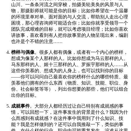
山川、一条条河流之间穿梭，拍摄美轮美奂的风景与人
物，那摄影师就可能是你的目标；比如你希望在一个温馨
的环境里单对单、面对面的与人交流，帮助别人走出心理
困境，那心理咨询师可能适合你；比如你就享受领导一个
团队完成艰难的目标，就可以考虑项目经理；比如你喜欢
讲故事，喜欢看到有人把你故事里的人物呈现出来，编剧
也许是个不错的注意……
榜样与偶像
。很多人都有偶像，或者有一个内心的榜样，
想成为像某个人那样的人。比如你想成为马云那样的人、
马东那样的人、姬十三那样的人、罗振宇那样的人……从
这些你羡慕的、想成为的人身上，也可以找到你的目标
——你可以问问自己最喜欢你的榜样什么的哪些特质、最
羡慕他们拥有的什么东西（物质、知识、技能、职位、身
份、社会标签等等），列出你想要的那些，他们可以组合
出你的目标。
成就事件
。大部分人都经历过让自己特别有成就感的事
情，可以回想一下，这件事发生的背景是什么？我因为什
么而感到有成就感？在这件事中我用到了什么知识、技
能？我是怎样做到的？还可以自我推敲一下，类似的事
件，在什么样的行业、职业中可能重复发生。没准从这里