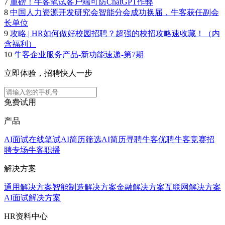
7
重磅！牛客笔试客户端可防ChatGPT作弊
8
中国人力资源开发研究会智能分会成功换届，牛客获任副会
长单位
9
攻略 | HR如何做好校园招聘？超强的校招攻略速收藏！（内
含福利）
10
牛客企业服务产品-新功能速递-第7期
立即体验，招聘快人一步
免费试用
产品
AI面试
在线笔试
AI简历筛选
AI简历寻聘
牛客优聘
牛客竞赛
招
聘专场
牛客职播
解决方案
通用解决方案
智能制造解决方案
金融解决方案
互联网解决方案
AI面试解决方案
HR资料中心