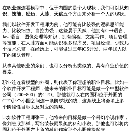
在职业连连看模型中，位于内圈的是个人现状，我们可以从
知
识
、
技能
、
经历
、
人脉
、
天赋
五个方面来分析一个人的现状。
我们以软件开发工程师为例，他可能有比较强的逻辑思维能
力、比较细致、自控力强，这些属于天赋，他拥有C++语言、
Java语言、图像处理等知识，拥有编程、文案写作、项目管理
等技能，在人脉方面可能认识很多程序员、项目经理、少数几
个技术总监，在经历上，可能做过三年iOS开发、两年10人以
下的团队管理。
从事其他职业的亲们，也可以分析出类似的、具有商业价值的
要素。
职业连连看模型的外圈，则代表了你理想的职业目标。比如一
个软件开发工程师，他未来的职业目标可能是做一个中型软件
公司（200~800）的CTO。那他就可以在内圈和位于外圈的
CTO那个小圈之间连一条阶梯状的线，这条线上将会填上多
个阶段性目标以及对应的策略。
比如软件工程师张三，他将来的目标是做一个科幻小说作家，
像刘慈欣那样，写出荣获雨果奖的科幻小说。那他也可以将内
圈和位于外圈左上角的科幻作家那个小圈连接起来。