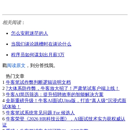
相关阅读
：
怎么安慰迷茫的人
当我们谈论跳槽时在谈论什么
程序员如何谋划出月薪3万
戳
阅读原文
，到分答找我。
热门文章
1
牛客笔试作弊判断逻辑说明文档
2
7大体系防作弊，牛客放大招了！严肃笔试客户端上线！
3
牛客AI简历筛选：提升招聘效率的智能解决方案
4
全新重磅升级！牛客AI面试Ultra版，打造“真人级”沉浸式面
试体验！
5
牛客笔试系统常见问题 For 候选人
6
牛客荣登《2026 HR科技云图》，AI面试技术实力获权威认
证