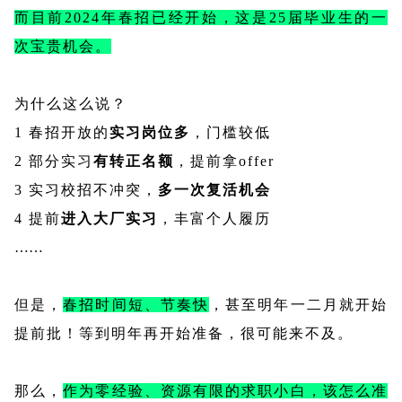
而目前2024年春招已经
开始，这是25届毕业生的一
次宝贵机会。
为什么这么说？
1 春招开放的
实习岗位多
，门槛较低
2 部分实习
有转正名额
，提前拿offer
3 实习校招不冲突，
多一次复活机会
4 提前
进入大厂实习
，丰富个人履历
……
但是，
春招时间短、节奏快
，甚至明年一二月就开始
提前批！等到明年再开始准备，很可能来不及。
那么，
作为零经验、资源有限的求职小白，该怎么准