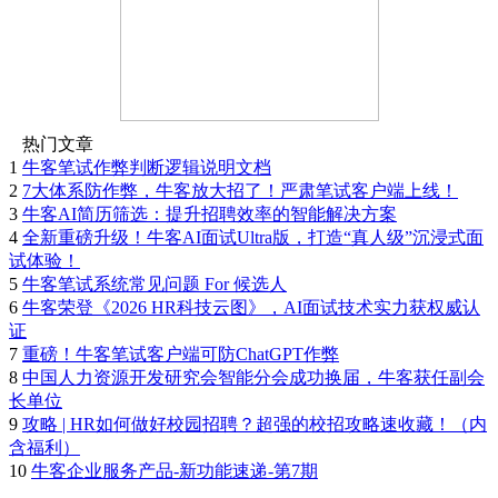
热门文章
1
牛客笔试作弊判断逻辑说明文档
2
7大体系防作弊，牛客放大招了！严肃笔试客户端上线！
3
牛客AI简历筛选：提升招聘效率的智能解决方案
4
全新重磅升级！牛客AI面试Ultra版，打造“真人级”沉浸式面
试体验！
5
牛客笔试系统常见问题 For 候选人
6
牛客荣登《2026 HR科技云图》，AI面试技术实力获权威认
证
7
重磅！牛客笔试客户端可防ChatGPT作弊
8
中国人力资源开发研究会智能分会成功换届，牛客获任副会
长单位
9
攻略 | HR如何做好校园招聘？超强的校招攻略速收藏！（内
含福利）
10
牛客企业服务产品-新功能速递-第7期