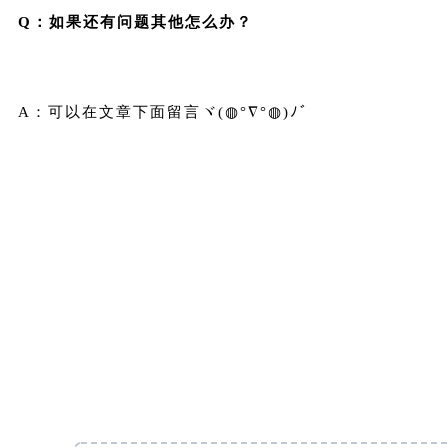
Q：如果还有问题其他怎么办？
A：可以在文章下面留言ヾ(◍°∇°◍)ﾉﾞ