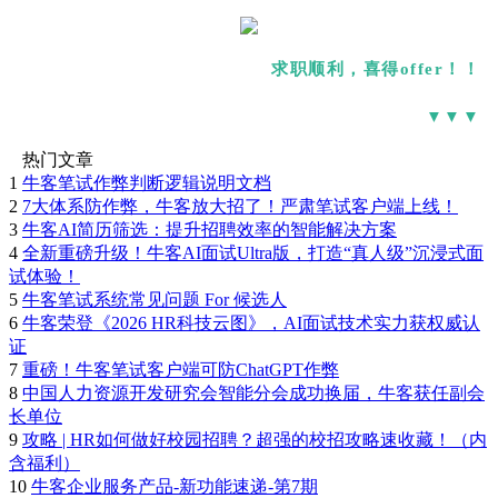
求职顺利，喜得offer！！
▼▼▼
热门文章
1
牛客笔试作弊判断逻辑说明文档
2
7大体系防作弊，牛客放大招了！严肃笔试客户端上线！
3
牛客AI简历筛选：提升招聘效率的智能解决方案
4
全新重磅升级！牛客AI面试Ultra版，打造“真人级”沉浸式面
试体验！
5
牛客笔试系统常见问题 For 候选人
6
牛客荣登《2026 HR科技云图》，AI面试技术实力获权威认
证
7
重磅！牛客笔试客户端可防ChatGPT作弊
8
中国人力资源开发研究会智能分会成功换届，牛客获任副会
长单位
9
攻略 | HR如何做好校园招聘？超强的校招攻略速收藏！（内
含福利）
10
牛客企业服务产品-新功能速递-第7期