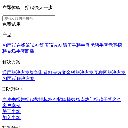
立即体验，招聘快人一步
免费试用
产品
AI面试
在线笔试
AI简历筛选
AI简历寻聘
牛客优聘
牛客竞赛
招
聘专场
牛客职播
解决方案
通用解决方案
智能制造解决方案
金融解决方案
互联网解决方案
AI面试解决方案
HR资料中心
白皮书报告
招聘数据模板
AI招聘提效指南
热门招聘干货
名企
客户案例
关于牛客
加入牛客