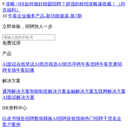
9
攻略 | HR如何做好校园招聘？超强的校招攻略速收藏！（内
含福利）
10
牛客企业服务产品-新功能速递-第7期
立即体验，招聘快人一步
免费试用
产品
AI面试
在线笔试
AI简历筛选
AI简历寻聘
牛客优聘
牛客竞赛
招
聘专场
牛客职播
解决方案
通用解决方案
智能制造解决方案
金融解决方案
互联网解决方案
AI面试解决方案
HR资料中心
白皮书报告
招聘数据模板
AI招聘提效指南
热门招聘干货
名企
客户案例