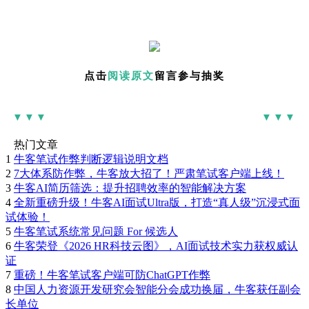
点击
阅读原文
留言参与抽奖
▼▼▼
▼▼▼
热门文章
1
牛客笔试作弊判断逻辑说明文档
2
7大体系防作弊，牛客放大招了！严肃笔试客户端上线！
3
牛客AI简历筛选：提升招聘效率的智能解决方案
4
全新重磅升级！牛客AI面试Ultra版，打造“真人级”沉浸式面
试体验！
5
牛客笔试系统常见问题 For 候选人
6
牛客荣登《2026 HR科技云图》，AI面试技术实力获权威认
证
7
重磅！牛客笔试客户端可防ChatGPT作弊
8
中国人力资源开发研究会智能分会成功换届，牛客获任副会
长单位