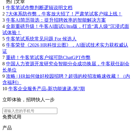
热门文章
1
牛客笔试作弊判断逻辑说明文档
2
7大体系防作弊，牛客放大招了！严肃笔试客户端上线！
3
牛客AI简历筛选：提升招聘效率的智能解决方案
4
全新重磅升级！牛客AI面试Ultra版，打造“真人级”沉浸式面
试体验！
5
牛客笔试系统常见问题 For 候选人
6
牛客荣登《2026 HR科技云图》，AI面试技术实力获权威认
证
7
重磅！牛客笔试客户端可防ChatGPT作弊
8
中国人力资源开发研究会智能分会成功换届，牛客获任副会
长单位
9
攻略 | HR如何做好校园招聘？超强的校招攻略速收藏！（内
含福利）
10
牛客企业服务产品-新功能速递-第7期
立即体验，招聘快人一步
免费试用
产品